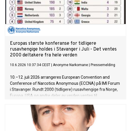
Europas største konferanse for tidligere
rusavhengige holdes i Stavanger i Juli - Det ventes
2000 deltakere fra hele verden
10.6.2026 10:37:34 CEST
|
Anonyme Narkomane
|
Pressemelding
10.–12. juli 2026 arrangeres European Convention and
Conference of Narcotics Anonymous (ECCNA) på IMI Forum
i Stavanger. Rundt 2000 (tidligere) rusavhengige fra Norge,
Europa, USA og andre deler av verden ventes til
konferansen som for første arrangeres i Norge.
Konferansen samler mennesker som har lagt eller ønsker å
legge rusen bak seg og sammen har funnet en ny måte å
leve på. Gjennom tre dager skal de dele erfaringer, styrke og
håp med hverandre – og vise at det er mulig å komme seg