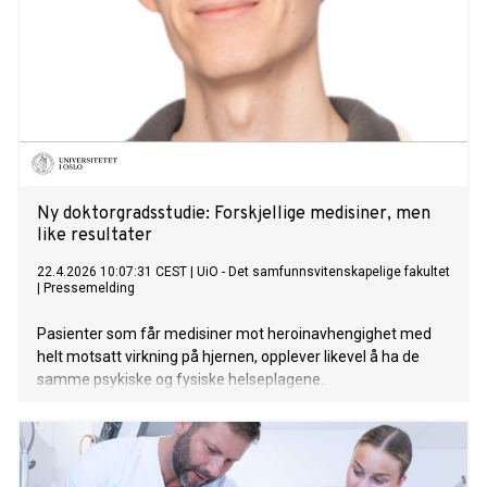
ut av rusavhengighet og skape en ny og bedre framtid.
Ny doktorgradsstudie: Forskjellige medisiner, men
like resultater
22.4.2026 10:07:31 CEST
|
UiO - Det samfunnsvitenskapelige fakultet
|
Pressemelding
Pasienter som får medisiner mot heroinavhengighet med
helt motsatt virkning på hjernen, opplever likevel å ha de
samme psykiske og fysiske helseplagene.