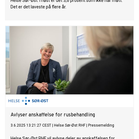
Helse Sør-Øst. I høst er det 3,6 prosent som ikke har møtt.
Det er det laveste på flere år.
Avlyser anskaffelse for rusbehandling
3.6.2025 13:21:27 CEST
|
Helse Sør-Øst RHF
|
Pressemelding
Helse Sør-Øst RHF vil avlyse deler av anskaffelsen for