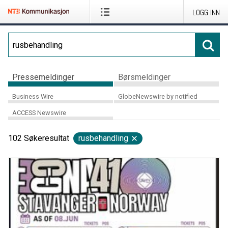
LOGG INN
Pressemeldinger
Børsmeldinger
Business Wire
GlobeNewswire by notified
ACCESS Newswire
102
Søkeresultat
rusbehandling