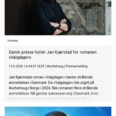
Dansk presse hyller Jan Kjærstad for romanen
«Valgdager»
12.5.2026 14:34:07 CEST
|
Aschehoug
|
Pressemelding
Jan Kjærstads roman «Valgdager» høster strålende
anmeldelser i Danmark. Da «Valgdager» ble utgitt på
Aschehoug i Norge i 2024, fikk romanen flere strålende
anmeldelser. Nå gjentar suksessen seg i Danmark, hvor
boken nylig er utgitt med tittelen "Valgdage" i Anne
Matthiesens oversettelse på dansk Gyldendal.