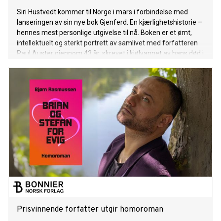
Siri Hustvedt kommer til Norge i mars i forbindelse med
lanseringen av sin nye bok Gjenferd. En kjærlighetshistorie –
hennes mest personlige utgivelse til nå. Boken er et ømt,
intellektuelt og sterkt portrett av samlivet med forfatteren
Paul Auster gjennom 43 år, skrevet i kjølvannet av hans død i
2024. Aschehoug utgir den norske oversettelsen nesten
seks uker før den engelskspråklige utgaven foreligger, og
Hilde Stubhaug er oversetter.
Prisvinnende forfatter utgir homoroman