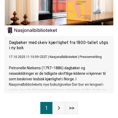
Dagbøker med skeiv kjærlighet fra 1800-tallet utgis
i ny bok
17.10.2025 11:10:09 CEST
|
Nasjonalbiblioteket
|
Pressemelding
Petronelle Nielsens (1797–1886) dagbøker og
reiseskildringer er de tidligste skriftlige kildene vi kjenner til
som beskriver lesbisk kjærlighet i Norge. I
Nasjonalbibliotekets nye bokutgivelse Der bor en lengsel i
sjelen, kan du bli kjent med henne gjennom et rikt utvalg av
disse nedtegnelsene.
1
>>