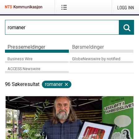
LOGG INN
Pressemeldinger
Børsmeldinger
Business Wire
GlobeNewswire by notified
ACCESS Newswire
96
Søkeresultat
romaner