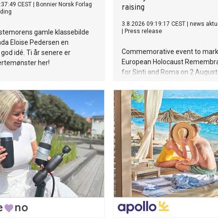
:37:49 CEST
|
Bonnier Norsk Forlag
raising
ding
3.8.2026 09:19:17 CEST
|
news aktu
|
Press release
estemorens gamle klassebilde
nda Eloise Pedersen en
Commemorative event to mark
god idé. Ti år senere er
European Holocaust Remembr
ertemønster her!
for Sinti and Roma on 2 August
Auschwitz-Birkenau