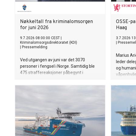
Nøkkeltall fra kriminalomsorgen
OSSE-par
for juni 2026
Haag
9.7.2026 08:00:00 CEST
|
3.7.2026 13
Kriminalomsorgsdirektoratet (KDI)
|
Pressemel
|
Pressemelding
Marius Ari
Ved utgangen av juni var det 3070
leder dele
personer i fengsel i Norge. Samtidig ble
og humani
475 straffereaksjoner påbegynt i
våpenhvile
samfunnet. Av disse ble 259 gjennomført
på agenda
med elektronisk kontroll (fotlenke), mens
parlamenta
117 var samfunnsstraff. Blant personer
hovedsesjon
under 18 år satt 15 i fengsel, mens 30
gjennomførte straff i samfunnet.