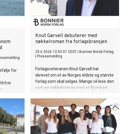
Knut Gørvell debuterer med
ennom
nøkkelroman fra forlagsbransjen
d
25.6.2026 13:55:57 CEST
|
Bonnier Norsk Forlag
|
Pressemelding
essemelding
Forlagsveteranen Knut Gørvell har
følje for
skrevet om et av Norges eldste og største
forlag som skal selges. Mange vil lese den
lérbar
som en nøkkelroman med et åpenbart
ip
spørsmål: hvem er modellene bak de ulike
karakterene?