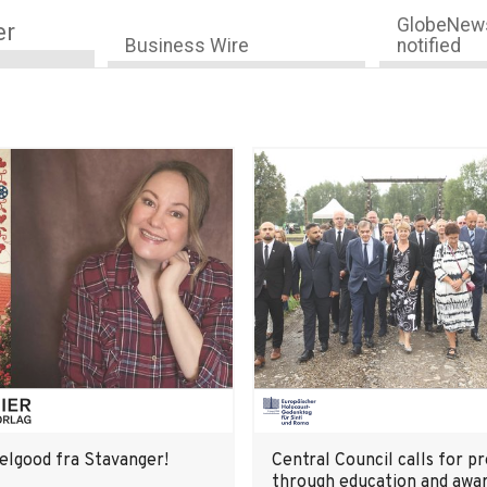
GlobeNews
er
Business Wire
notified
eelgood fra Stavanger!
Central Council calls for p
through education and awa