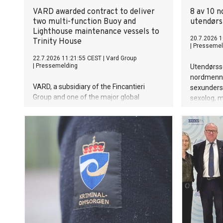
VARD awarded contract to deliver
8 av 10 n
two multi-function Buoy and
utendørs
Lighthouse maintenance vessels to
20.7.2026 1
Trinity House
|
Pressemel
22.7.2026 11:21:55 CEST
|
Vard Group
|
Pressemelding
Utendørss
nordmenn v
VARD, a subsidiary of the Fincantieri
sexundersø
Group and one of the major global
sexolog, m
designers and shipbuilders of specialized
gjennomfø
vessels, is pleased to announce that we
have been awarded a contract with the
British maritime safety and welfare
organisation Trinity House for two multi-
function Buoy and Lighthouse
maintenance vessels. These are the first
two vessels VARD has signed of its kind.
The value of the contract exceeds 220
mill. euros.