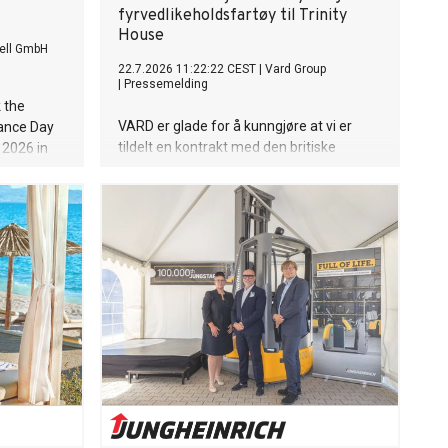
fyrvedlikeholdsfartøy til Trinity
House
ell GmbH
22.7.2026 11:22:22 CEST
|
Vard Group
|
Pressemelding
 the
VARD er glade for å kunngjøre at vi er
ance Day
tildelt en kontrakt med den britiske
 2026 in
organisasjonen for maritim sikkerhet og
velferd, Trinity House, på to
flerfunksjonelle bøye- og
fyrvedlikeholdsfartøy. Dette er de to
første fartøyene av denne typen VARD
har signert kontrakt på. Kontraktsverdien
overstiger 220 millioner euro.