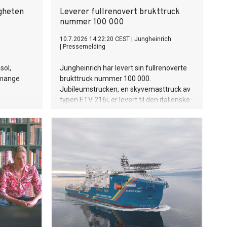
igheten
Leverer fullrenovert brukttruck
nummer 100 000
10.7.2026 14:22:20 CEST
|
Jungheinrich
|
Pressemelding
sol,
Jungheinrich har levert sin fullrenoverte
 mange
brukttruck nummer 100 000.
Jubileumstrucken, en skyvemasttruck av
typen ETV 216i, er levert til den italienske
logistikkbedriften MVN. Fullrenovering kan
redusere CO₂e-utslippene med opptil 80
prosent sammenlignet med produksjon
av en ny truck.