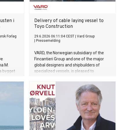
usten i
Delivery of cable laying vessel to
n
Toyo Construction
rsk Forlag
29.6.2026 06:11:04 CEST
|
Vard Group
|
Pressemelding
VARD, the Norwegian subsidiary of the
De
Fincantieri Group and one of the major
ma M.
global designers and shipbuilders of
ha bygget
specialized vessels, is pleased to
re gjennom
announce that we have delivered a
erien på
hybrid construction and cable laying
.
vessel to Japanese Toyo Constructions
Co Ltd.