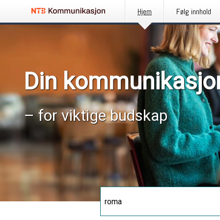
Hjem
Følg innhold
Din kommunikasjo
– for viktige budskap