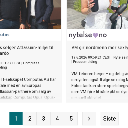
selger Atlassian-miljø til
VM gir nordmenn mer sexly
ardo
19.6.2026 09:59:21 CEST
|
Nytelse.
|
Pressemelding
0:01:57 CEST
|
Computas
ding
VM-feberen herjer – og det gjør
e IT-selskapet Computas AS har
sexlysten også. Ifølge sexolog M
tale med en av Europas
Ebbestad kan store sportsbegi
tlassian-partnere om salg av
som VM føre til både økt sexlys
erselskap Computas Opus. Opus-
seksuell aktivitet.
 Hagbartsen får nå ansvar for
os norske virksomhet.
1
2
3
4
5
Siste