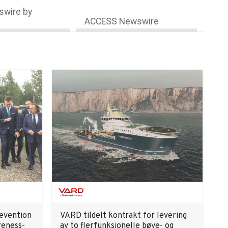
wire by
ACCESS Newswire
revention
VARD tildelt kontrakt for levering
reness-
av to flerfunksjonelle bøye- og