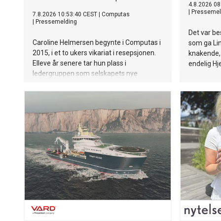
4.8.2026 08
|
Pressemel
7.8.2026 10:53:40 CEST
|
Computas
|
Pressemelding
Det var b
Caroline Helmersen begynte i Computas i
som ga Li
2015, i et to ukers vikariat i resepsjonen.
knakende, 
Elleve år senere tar hun plass i
endelig Hj
ledergruppen som selskapets nye
markedsdirektør (CMO). Caroline overtar
rollen etter Johanne Dahl Løvsland, som
de siste årene har ledet markeds- og
kommunikasjonsarbeidet i Computas.