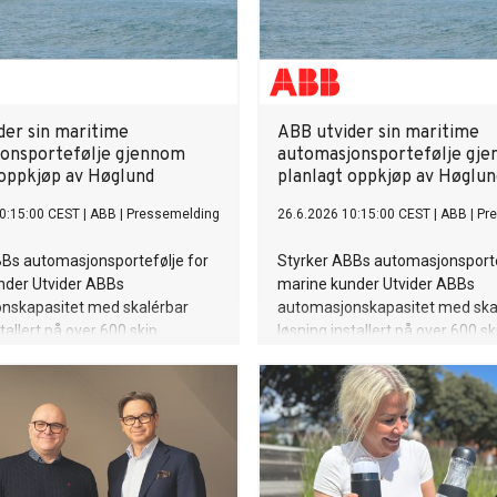
der sin maritime
ABB utvider sin maritime
onsportefølje gjennom
automasjonsportefølje gj
 oppkjøp av Høglund
planlagt oppkjøp av Høglun
0:15:00 CEST
|
ABB
|
Pressemelding
26.6.2026 10:15:00 CEST
|
ABB
|
Pr
BBs automasjonsportefølje for
Styrker ABBs automasjonsporte
nder Utvider ABBs
marine kunder Utvider ABBs
nskapasitet med skalérbar
automasjonskapasitet med ska
tallert på over 600 skip
løsning installert på over 600 sk