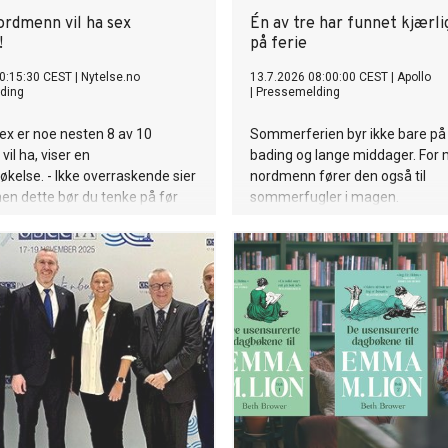
ordmenn vil ha sex
Én av tre har funnet kjærl
!
på ferie
0:15:30 CEST
|
Nytelse.no
13.7.2026 08:00:00 CEST
|
Apollo
ding
|
Pressemelding
ex er noe nesten 8 av 10
Sommerferien byr ikke bare på 
il ha, viser en
bading og lange middager. For
kelse. - Ikke overraskende sier
nordmenn fører den også til
en dette bør du tenke på før
sommerfugler i magen.
rer.