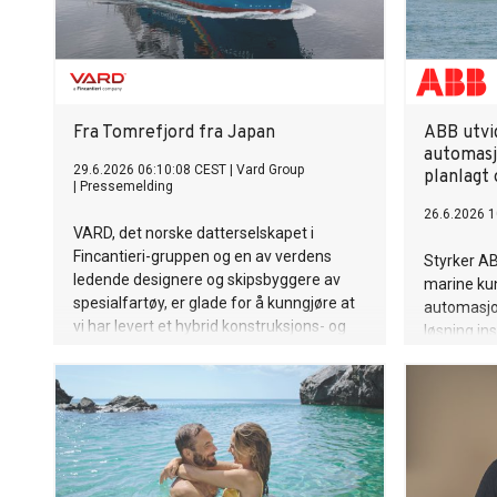
Fra Tomrefjord fra Japan
ABB utvi
automasj
29.6.2026 06:10:08 CEST
|
Vard Group
planlagt
|
Pressemelding
26.6.2026 1
VARD, det norske datterselskapet i
Fincantieri-gruppen og en av verdens
Styrker A
ledende designere og skipsbyggere av
marine ku
spesialfartøy, er glade for å kunngjøre at
automasjo
vi har levert et hybrid konstruksjons- og
løsning ins
kabelleggingsfartøy til japanske Toyo
Construction Co Ltd.