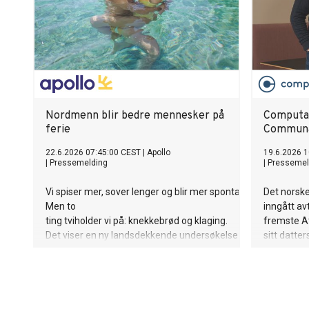
Nordmenn blir bedre mennesker på
Computas 
ferie
Commun
22.6.2026 07:45:00 CEST
|
Apollo
19.6.2026 1
|
Pressemelding
|
Pressemel
Vi spiser mer, sover lenger og blir mer spontane.
Det norsk
Men to
inngått av
ting tviholder vi på: knekkebrød og klaging.
fremste A
Det viser en ny landsdekkende undersøkelse gjennomført av
sitt datt
Apollo.
leder Rune
Communard