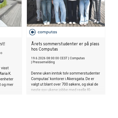
st!
Årets sommerstudenter er på plass
hos Computas
no
19.6.2026 08:00:00 CEST
|
Computas
|
Pressemelding
 visst
Denne uken inntok tolv sommerstudenter
aria K.
Computas' kontorer i Akersgata. De er
venheter
valgt ut blant over 700 søkere, og skal de
t og mer
neste syv ukene jobbe med reelle KI-
oppdrag hos kunder som UDI og Azets.