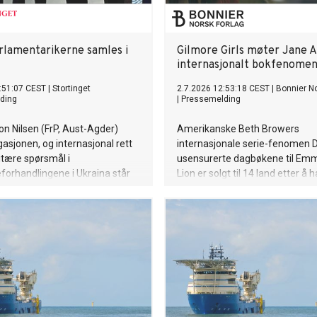
lamentarikerne samles i
Gilmore Girls møter Jane A
internasjonalt bokfenome
:51:07 CEST
|
Stortinget
2.7.2026 12:53:18 CEST
|
Bonnier No
ding
|
Pressemelding
on Nilsen (FrP, Aust-Agder)
Amerikanske Beth Browers
gasjonen, og internasjonal rett
internasjonale serie-fenomen 
tære spørsmål i
usensurerte dagbøkene til Em
forhandlingene i Ukraina står
Lion er solgt til 14 land etter å 
en når OSSEs
en lojal internasjonal leserska
rikerforsamling møtes til
jungeltelegrafen. Nå kommer s
 i Haag 4.–8. juli.
norsk før den britiske utgivelsen