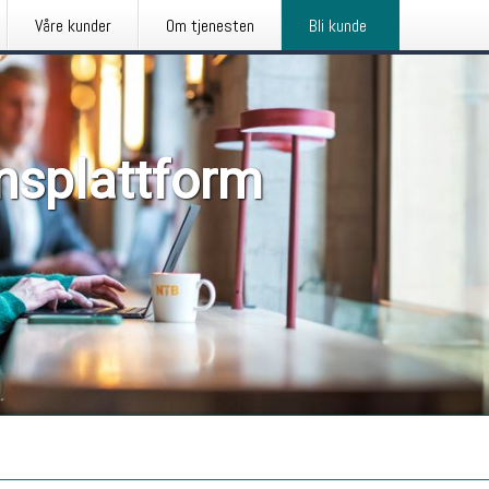
Våre kunder
Om tjenesten
Bli kunde
nsplattform