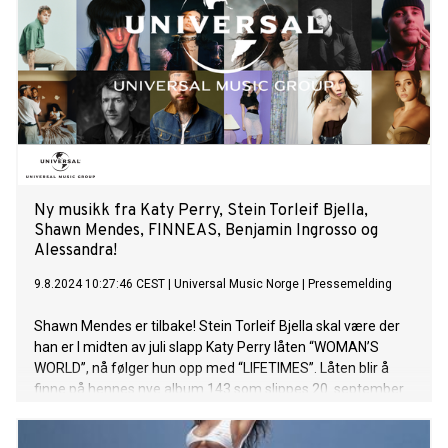
Ny musikk fra Katy Perry, Stein Torleif Bjella,
Shawn Mendes, FINNEAS, Benjamin Ingrosso og
Alessandra!
9.8.2024 10:27:46 CEST
|
Universal Music Norge
|
Pressemelding
Shawn Mendes er tilbake! Stein Torleif Bjella skal være der
han er I midten av juli slapp Katy Perry låten “WOMAN’S
WORLD”, nå følger hun opp med “LIFETIMES”. Låten blir å
finne på hennes nye album 143 som slippes 20. september.
Om den nye låten sier hun selv; “LIFETIMES is a song about
eternal love. It’s about finding that one deep and satisfying