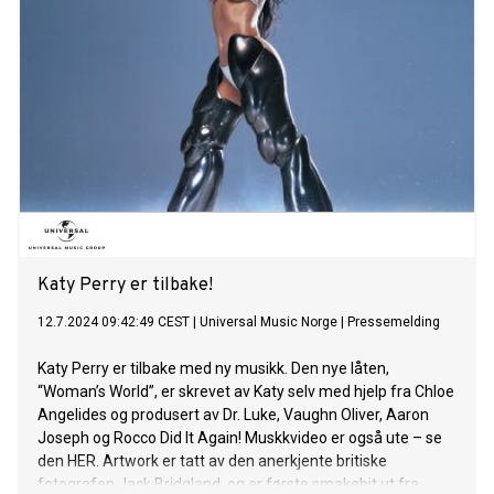
love of your life. A soulmate doesn’t always have to come in
the form of a partner - it can come in all different ways, a
child, a best friend, a pet. For me it is my daughter - I ask her
every night, ‘Will you find me in every lifetime?’ She says yes,
and I feel found. You’ll find each other, over and over again,
for lifetimes”. Fredag 20. september vil Katy headline et
utsolgt show på Rock in Rio i Brasil. Dette markere henne
første opptreden på Rio de Janeiro-festivalen siden 2015.
Alessandra slipper fan-favoritten “Marameo” - nå på
engelsk! Den italienske originalversjonen av låta ble sluppet
19.juli, og har vært en fast del av den utsolg
Katy Perry er tilbake!
12.7.2024 09:42:49 CEST
|
Universal Music Norge
|
Pressemelding
Katy Perry er tilbake med ny musikk. Den nye låten,
“Woman’s World”, er skrevet av Katy selv med hjelp fra Chloe
Angelides og produsert av Dr. Luke, Vaughn Oliver, Aaron
Joseph og Rocco Did It Again! Muskkvideo er også ute – se
den HER. Artwork er tatt av den anerkjente britiske
fotografen Jack Bridgland, og er første smakebit ut fra