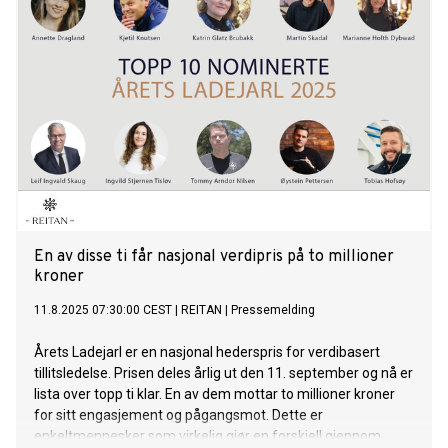
En av disse ti får nasjonal verdipris på to millioner
kroner
11.8.2025 07:30:00 CEST
|
REITAN
|
Pressemelding
Årets Ladejarl er en nasjonal hederspris for verdibasert
tillitsledelse. Prisen deles årlig ut den 11. september og nå er
lista over topp ti klar. En av dem mottar to millioner kroner
for sitt engasjement og pågangsmot. Dette er
enkeltmennesker som virkelig gjør en forskjell gjennom