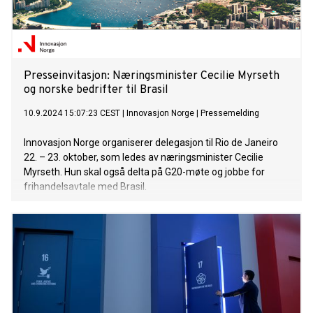
millioner singler. Hun er en av fem artister i RIAAs (The
Recording Industry Association of America) historie som har
fått adgang til eliteklubben 100 Mi
Presseinvitasjon: Næringsminister Cecilie Myrseth
og norske bedrifter til Brasil
10.9.2024 15:07:23 CEST
|
Innovasjon Norge
|
Pressemelding
Innovasjon Norge organiserer delegasjon til Rio de Janeiro
22. – 23. oktober, som ledes av næringsminister Cecilie
Myrseth. Hun skal også delta på G20-møte og jobbe for
frihandelsavtale med Brasil.