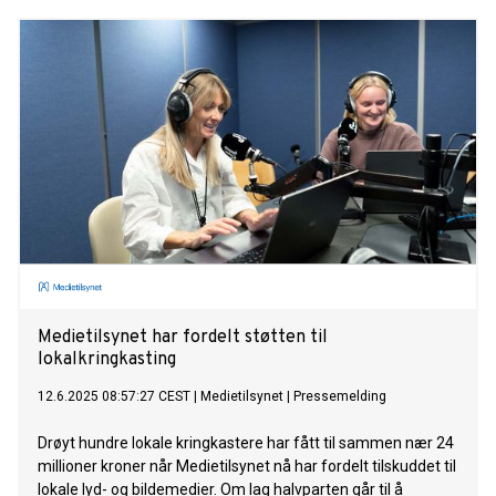
måten de leder på – mennesker som lar verdikompasset
være drivkraften til gjennomføring.
Medietilsynet har fordelt støtten til
lokalkringkasting
12.6.2025 08:57:27 CEST
|
Medietilsynet
|
Pressemelding
Drøyt hundre lokale kringkastere har fått til sammen nær 24
millioner kroner når Medietilsynet nå har fordelt tilskuddet til
lokale lyd- og bildemedier. Om lag halvparten går til å