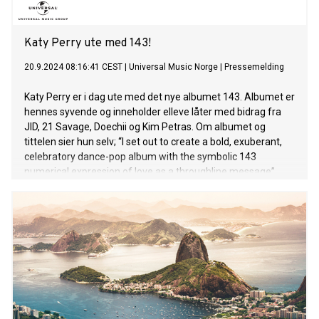
Katy Perry ute med 143!
20.9.2024 08:16:41 CEST
|
Universal Music Norge
|
Pressemelding
Katy Perry er i dag ute med det nye albumet 143. Albumet er
hennes syvende og inneholder elleve låter med bidrag fra
JID, 21 Savage, Doechii og Kim Petras. Om albumet og
tittelen sier hun selv; “I set out to create a bold, exuberant,
celebratory dance-pop album with the symbolic 143
numerical expression of love as a throughline message”.
Nylig mottok hun Video Vanguard Award under MTV Video
Music Awards og fremførte en medley med ti låter som
inkluderte siste singel “I'M HIS, HIS MINE" med Doechii og
“LIFETIMES”. I dag vil Katy headline et utsolgt show på Rock
in Rio i Brasil. Dette markere henne første opptreden på Rio
de Janeiro-festivalen siden 2015. Det hele vil bli
livestreamet. Katy er en av de mest solgte artistene
gjennom tidene og har gjennom sin karriere generert over
115 milliarder streams, solgt 70 millioner album samt 143