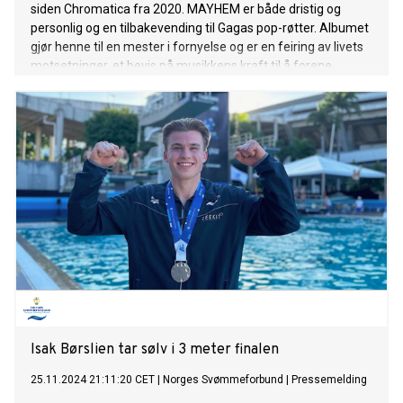
siden Chromatica fra 2020. MAYHEM er både dristig og
personlig og en tilbakevending til Gagas pop-røtter. Albumet
gjør henne til en mester i fornyelse og er en feiring av livets
motsetninger, et bevis på musikkens kraft til å forene
mennesker. Albumet inneholder 14 låter, inkludert
“Abracadabra”, “Disease” og “Die With a Smile”, og er spilt inn
i Shangri-La Studios, nær hennes hjem i Malibu. MAYHEM er
produsert av Lady Gaga, Michael Polansky og Andrew Watt
og inkluderer produksjoner fra Cirkut og Gesaffelstein. Om
MAYHEM sier Gaga: “Even if you can’t put the pieces back
together perfectly, you can create something memorable
and whole in its own way”. Etter et begivenhetsrikt år,
kunngjorde Gaga nylig en stort stadionkonsert på Estadio
GNP Seguros i Mexico City 26. april og en historisk
gratiskonsert på Rio de Janeiros Copacabana 3. mai. 17.
mars vil hun bli hedret med 2025 iHeartRadio I
Isak Børslien tar sølv i 3 meter finalen
25.11.2024 21:11:20 CET
|
Norges Svømmeforbund
|
Pressemelding