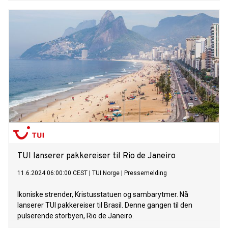
hennes kommende album 143 som slippes 20.
september. Om albumet og tittelen sier hun selv; “I set out to
create a bold, exuberant, celebratory dance-pop album with
the symbolic 143 numerical expression of love as a
throughline message”. Fredag ​​20. september vil Katy
headline et utsolgt show på Rock in Rio i Brasil. Dette
markere henne første opptreden på Rio de Janeiro-
festivalen siden 2015. Under Paris Fashion Week 2024
gjorde hun en overraskende opptreden på Vogue World iført
en Noir Kei Ninomiya geometrisk kjole. Senere kunne man se
henne i Paris’ gater i en kjole med teksten til "Woman's
World" påtrykket, spesialdesignet av Heather Picchiottino.
Gjen
TUI lanserer pakkereiser til Rio de Janeiro
11.6.2024 06:00:00 CEST
|
TUI Norge
|
Pressemelding
Ikoniske strender, Kristusstatuen og sambarytmer. Nå
lanserer TUI pakkereiser til Brasil. Denne gangen til den
pulserende storbyen, Rio de Janeiro.