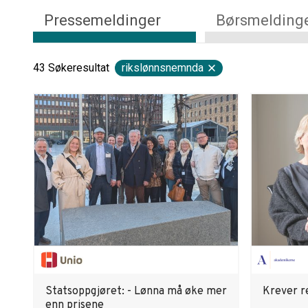
Pressemeldinger
Børsmelding
43
Søkeresultat
rikslønnsnemnda
Statsoppgjøret: - Lønna må øke mer
Krever r
enn prisene