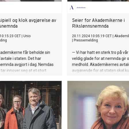
sipiell og klok avgjørelse av
Seier for Akademikerne i
nsnemnda
Rikslønnsnemnda
10:15:23 CET
|
Unio
20.11.2024 10:05:19 CET
|
Akademi
ding
|
Pressemelding
kademikerne får beholde sin
— Vi har hatt en sterk tro på vår
avtale i staten. Det har
veldig glade for at nemnda gir 
nemnda avgjort i dag. Nemdas
medhold. Akademikernes avtale
tar innover seg at et stort
avgjørende for at staten skal k
 arbeidstakersiden sa nei til
rekruttere og beholde høyt ut
bud.
og dermed sikre seg helt nødve
kompetanse for å levere gode t
sier Kari Tønnessen Nordli, leder
Akademikerne stat.