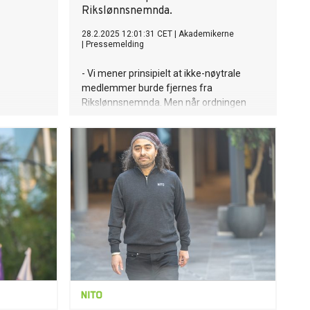
Rikslønnsnemnda.
28.2.2025 12:01:31 CET
|
Akademikerne
|
Pressemelding
- Vi mener prinsipielt at ikke-nøytrale
medlemmer burde fjernes fra
Rikslønnsnemnda. Men når ordningen
først er som den er, er det riktig at vi får
plassen, sier lederen i Akademikerne.