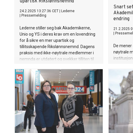
upartisk Rikslønnsnemnd
Snart se
24.2.2025 13:27:36 CET
|
Lederne
Akademik
|
Pressemelding
endring
Lederne stiller seg bak Akademikerne,
21.2.2025 0
|
Pressemel
Unio og YS i deres krav om en lovendring
for å sikre en mer upartisk og
De mener 
tillitsskapende Rikslønnsnemnd. Dagens
nøytrale m
praksis med ikke-nøytrale medlemmer i
institusjo
nemnda er utdatert og svekker tilliten til
norske mo
prosessene og avgjørelsene som tas.