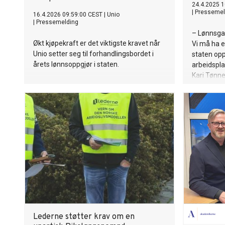
24.4.2025 1
|
Pressemel
16.4.2026 09:59:00 CEST
|
Unio
|
Pressemelding
– Lønnsgape
Økt kjøpekraft er det viktigste kravet når
Vi må ha e
Unio setter seg til forhandlingsbordet i
staten opp
årets lønnsoppgjør i staten.
arbeidspla
Kari Tønne
Akademike
Lederne støtter krav om en