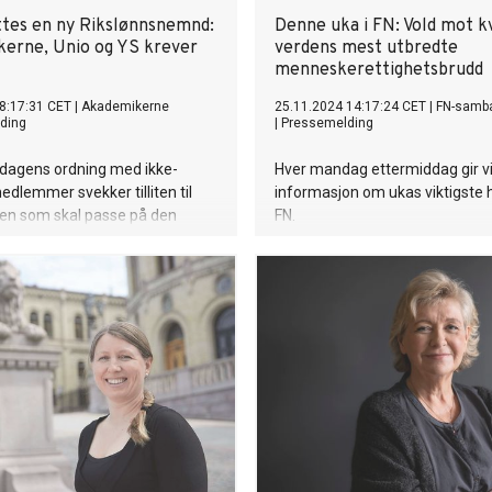
ttes en ny Rikslønnsnemnd:
Denne uka i FN: Vold mot k
erne, Unio og YS krever
verdens mest utbredte
menneskerettighetsbrudd
8:17:31 CET
|
Akademikerne
25.11.2024 14:17:24 CET
|
FN-samb
ding
|
Pressemelding
dagens ordning med ikke-
Hver mandag ettermiddag gir v
edlemmer svekker tilliten til
informasjon om ukas viktigste 
nen som skal passe på den
FN.
dellen.