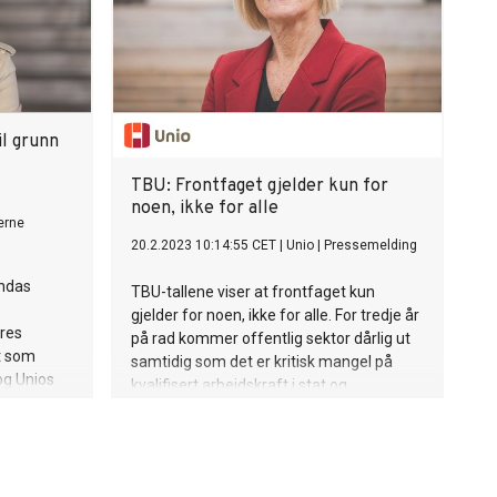
l grunn
TBU: Frontfaget gjelder kun for
noen, ikke for alle
erne
20.2.2023 10:14:55 CET
|
Unio
|
Pressemelding
mndas
TBU-tallene viser at frontfaget kun
gjelder for noen, ikke for alle. For tredje år
eres
på rad kommer offentlig sektor dårlig ut
kt som
samtidig som det er kritisk mangel på
og Unios
kvalifisert arbeidskraft i stat og
nn at det
kommune. Tallene fra teknisk
ier leder i
beregningsutvalg (TBU) som kom i dag
andeberg.
bekrefter nok en gang behovet for en
høyere ramme for offentlig sektor, mener