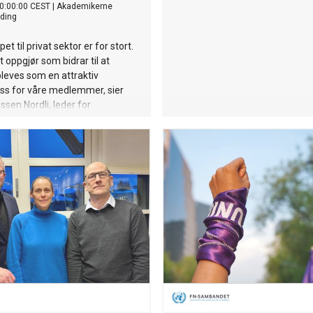
0:00:00 CEST
|
Akademikerne
ding
t til privat sektor er for stort.
t oppgjør som bidrar til at
leves som en attraktiv
ss for våre medlemmer, sier
ssen Nordli, leder for
rne stat.