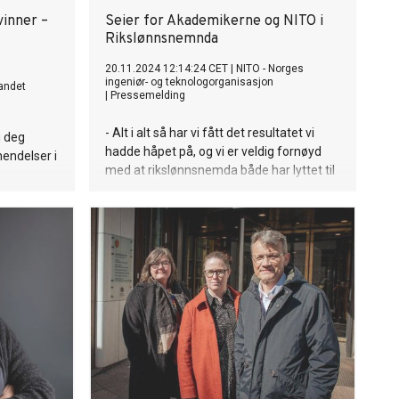
vinner –
Seier for Akademikerne og NITO i
Rikslønnsnemnda
20.11.2024 12:14:24 CET
|
NITO - Norges
ingeniør- og teknologorganisasjon
andet
|
Pressemelding
- Alt i alt så har vi fått det resultatet vi
i deg
hadde håpet på, og vi er veldig fornøyd
hendelser i
med at rikslønnsnemda både har lyttet til
og forstått argumentene våre, sier
Kristian Botnen, leder i NITO stat.