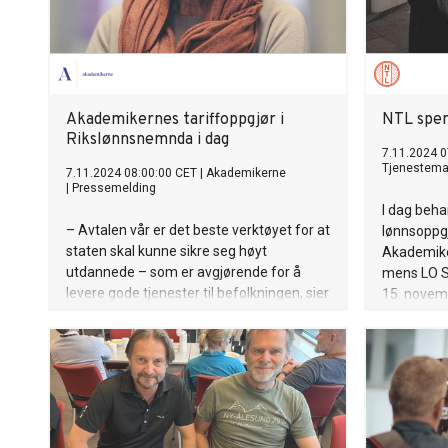
Akademikernes tariffoppgjør i
NTL spen
Rikslønnsnemnda i dag
7.11.2024 0
Tjenestema
7.11.2024 08:00:00 CET
|
Akademikerne
|
Pressemelding
I dag beh
– Avtalen vår er det beste verktøyet for at
lønnsoppg
staten skal kunne sikre seg høyt
Akademike
utdannede – som er avgjørende for å
mens LO St
levere gode tjenester til befolkningen, sier
15. novemb
Kari Tønnessen Nordli, leder for
Akademikerne stat.