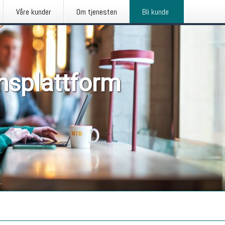
Våre kunder
Om tjenesten
Bli kunde
nsplattform