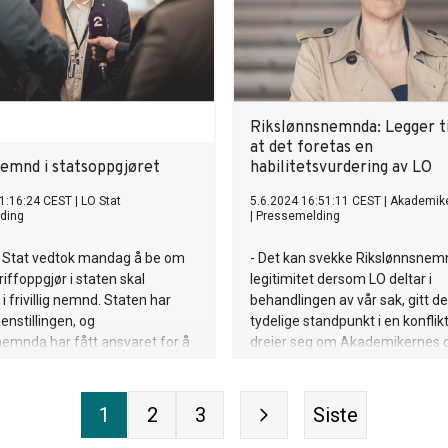
Rikslønnsnemnda: Legger ti
at det foretas en
 nemnd i statsoppgjøret
habilitetsvurdering av LO
1:16:24 CEST
|
LO Stat
5.6.2024 16:51:11 CEST
|
Akademik
ding
|
Pressemelding
LO Stat vedtok mandag å be om
- Det kan svekke Rikslønnsne
riffoppgjør i staten skal
legitimitet dersom LO deltar i
i frivillig nemnd. Staten har
behandlingen av vår sak, gitt d
 henstillingen, og
tydelige standpunkt i en konfli
emnda har fått ansvaret for å
dreier seg om Akademikernes 
re prosessen.
tariffavtaler. Vi må legge til gru
foretas en habilitetsvurdering, s
Akademikerne Lise Lyngsnes R
1
2
3
Siste