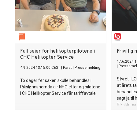
Full seier for helikopterpilotene i
Frivillig
CHC Helikopter Service
17.6.2024 1
|
Pressemel
4.9.2024 13:15:00 CEST
|
Parat
|
Pressemelding
Styret i 
To dager før saken skulle behandles i
at årets ta
Rikslønnsnemda gir NHO etter og pilotene
behandles 
i CHC Helikopter Service får tariffavtale.
sagt ja til
Rikslønnsn
gjennomfø