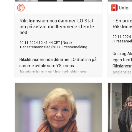
Rikslønnsnemnda dømmer LO Stat
- En prin
inn på avtale medlemmene stemte
Riksløn
ned
20.11.2024 
|
Pressemel
20.11.2024 10:41:44 CET
|
Norsk
Tjenestemannslag (NTL)
|
Pressemelding
Unio og A
Rikslønnsnemnda dømmer LO Stat inn på
egen tariff
samme avtale som YS, mens
Rikslønns
Akademikerne og Unio beholder sine
avgjørelse 
gamle avtaler. Dermed blir det fortsatt to
flertall på
ulike avtaleområder i staten. NTL kaller
statens til
kjennelsen overraskende og skuffende.