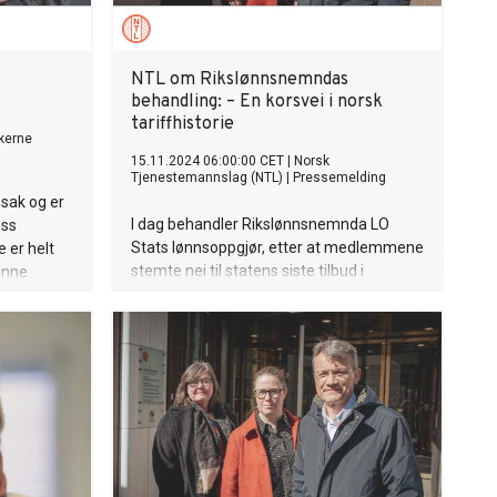
NTL om Rikslønnsnemndas
behandling: – En korsvei i norsk
tariffhistorie
kerne
15.11.2024 06:00:00 CET
|
Norsk
Tjenestemannslag (NTL)
|
Pressemelding
 sak og er
I dag behandler Rikslønnsnemnda LO
oss
Stats lønnsoppgjør, etter at medlemmene
 er helt
stemte nei til statens siste tilbud i
unne
lønnsforhandlingene i juni. Oppgjøret gikk
dannede –
til frivillig lønnsnemnd.
ndig
jenester,
 i