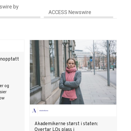
wire by
ACCESS Newswire
enopptatt
rer og
sier
tow
Akademikerne størst i staten:
Overtar LOs plass i