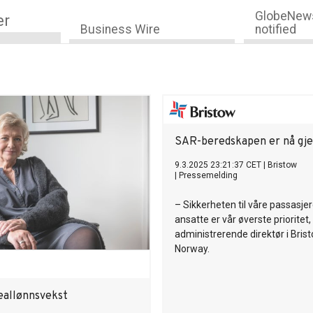
GlobeNews
er
Business Wire
notified
SAR-beredskapen er nå gj
9.3.2025 23:21:37 CET
|
Bristow
|
Pressemelding
– Sikkerheten til våre passasje
ansatte er vår øverste prioritet, 
administrerende direktør i Bris
Norway.
eallønnsvekst