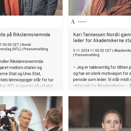
te på Rikslønnsnemnda
Kari Tønnessen Nordli gjen
leder for Akademikerne st
7:00:00 CET
|
Norsk
nnslag (NTL)
|
Pressemelding
5.11.2024 11:00:05 CET
|
Akademik
|
Pressemelding
andler Rikslønnsnemnda
– Jeg er takknemlig for tilliten j
jøret mellom staten og
og har en sterk motivasjon for 
rne Stat og Unio Stat,
periode som leder. Vi står midt i
ats lønnsoppgjør står for tur
viktig sak for Akademikerne – 
er. NTL er spente på utfallet.
tariffavtalen vår, sier hun.