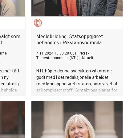
valgt som
Mediebriefing: Statsoppgjøret
at
behandles i Rikslønnsnemnda
erne
4.11.2024 15:50:28 CET
|
Norsk
Tjenestemannslag (NTL)
|
Aktuelt
eg har fått
NTL håper denne oversikten vil komme
en ny
godt med i det redaksjonelle arbeidet
 en utrolig
med lønnsoppgjøret i staten, som vi vet at
å beholde
er komplisert stoff. Kontakt oss gjerne for
bakgrunnsstoff til saker, sitater fra
forbundsledelsen, eller for å settes i
kontakt med våre tillitsvalgte i ulike
virksomheter.