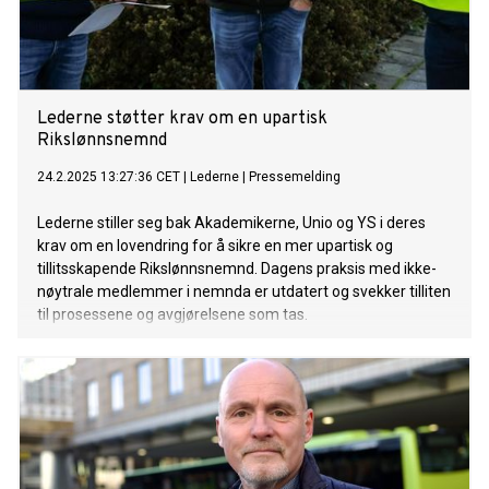
Lederne støtter krav om en upartisk
Rikslønnsnemnd
24.2.2025 13:27:36 CET
|
Lederne
|
Pressemelding
Lederne stiller seg bak Akademikerne, Unio og YS i deres
krav om en lovendring for å sikre en mer upartisk og
tillitsskapende Rikslønnsnemnd. Dagens praksis med ikke-
nøytrale medlemmer i nemnda er utdatert og svekker tilliten
til prosessene og avgjørelsene som tas.