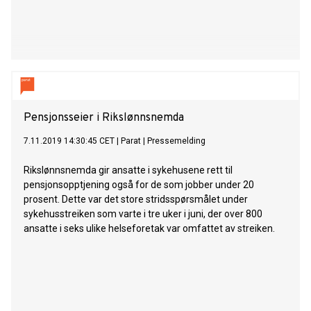
Pensjonsseier i Rikslønnsnemda
7.11.2019 14:30:45 CET
|
Parat
|
Pressemelding
Rikslønnsnemda gir ansatte i sykehusene rett til
pensjonsopptjening også for de som jobber under 20
prosent. Dette var det store stridsspørsmålet under
sykehusstreiken som varte i tre uker i juni, der over 800
ansatte i seks ulike helseforetak var omfattet av streiken.