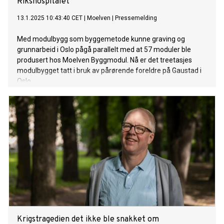
Rikshospitalet
13.1.2025 10:43:40 CET
|
Moelven
|
Pressemelding
Med modulbygg som byggemetode kunne graving og
grunnarbeid i Oslo pågå parallelt med at 57 moduler ble
produsert hos Moelven Byggmodul. Nå er det treetasjes
modulbygget tatt i bruk av pårørende foreldre på Gaustad i
Oslo.
Krigstragedien det ikke ble snakket om