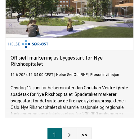
Offisiell markering av byggestart for Nye
Rikshospitalet
11.6.2024 11:34:00 CEST
|
Helse Sør-Øst RHF
|
Presseinvitasjon
Onsdag 12. juni tar helseminister Jan Christian Vestre første
spadetak for Nye Rikshospitalet. Spadetaket markerer
byggestart for det siste av de fire nye sykehusprosjektene i
Oslo. Nye Rikshospitalet skal samle nasjonale og regionale
funksjoner og være lokalsykehus for 200 000 innbyggere i
Oslo. Sykehuset skal stå klart i 2031.
1
>>