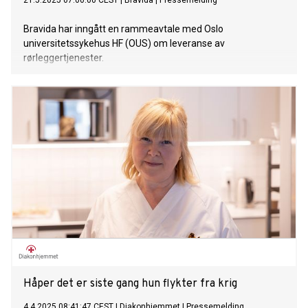
21.5.2025 07:00:00 CEST
|
Bravida
|
Pressemelding
Bravida har inngått en rammeavtale med Oslo
universitetssykehus HF (OUS) om leveranse av
rørleggertjenester.
Håper det er siste gang hun flykter fra krig
4.4.2025 08:41:47 CEST
|
Diakonhjemmet
|
Pressemelding