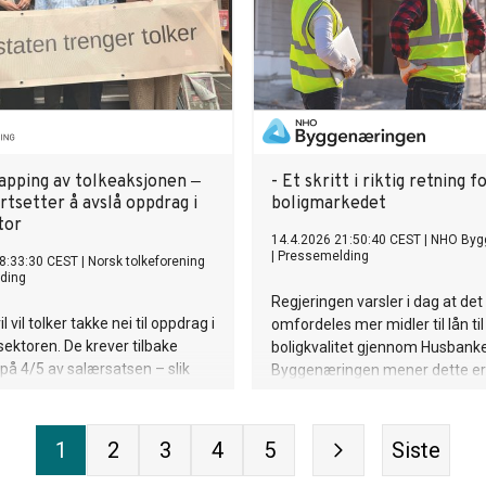
apping av tolkeaksjonen ‒
- Et skritt i riktig retning f
rtsetter å avslå oppdrag i
boligmarkedet
tor
14.4.2026 21:50:40 CEST
|
NHO Byg
|
Pressemelding
8:33:30 CEST
|
Norsk tolkeforening
ding
Regjeringen varsler i dag at det
l vil tolker takke nei til oppdrag i
omfordeles mer midler til lån til
ssektoren. De krever tilbake
boligkvalitet gjennom Husbank
på 4/5 av salærsatsen – slik
Byggenæringen mener dette er
m til nyttår.
viktig, men ikke nok for å løse 
boligkrisen.
1
2
3
4
5
Siste