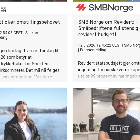
tt øker omstillingsbehovet
SMB Norge om Revidert: –
Småbedriftene fullstendig 
2:54:03 CEST
|
Spekter
revidert budsjett
ding
12.5.2026 12:45:22 CEST
|
SMB Nor
|
Pressemelding
en har lagt fram et forslag til
026 som betyr at
Revidert statsbudsjett gjør omt
strykket øker for Spekters
ingenting for norske verdiskap
rksomheter. Det må nå følges
utgjør 99 prosent av næringsliv
t virksomhetene får større
Norge frykter at dyr sykelønn, h
 prioritere og at politikerne
og manglende forenkling vil kve
mindre detaljstyring, sier Odd Erik
vekstevnen hos landets viktigs
seadministrerende direktør i
verdiskapere. SMB Norge peker
mange småbedrifter opplever e
krevende kostnadsnivå, med hø
økte innkjøpspriser, høy nettlei
energikostnader.