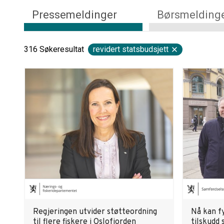
Pressemeldinger
Børsmelding
316
Søkeresultat
revidert statsbudsjett
Regjeringen utvider støtteordning
Nå kan 
til flere fiskere i Oslofjorden
tilskudd 