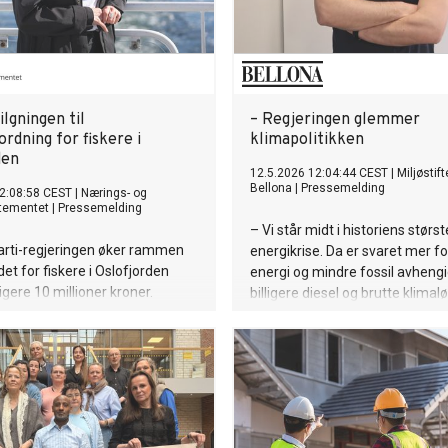
lgningen til
– Regjeringen glemmer
ordning for fiskere i
klimapolitikken
den
12.5.2026 12:04:44 CEST
|
Miljøstif
Bellona
|
Pressemelding
2:08:58 CEST
|
Nærings- og
rtementet
|
Pressemelding
– Vi står midt i historiens størst
arti-regjeringen øker rammen
energikrise. Da er svaret mer f
det for fiskere i Oslofjorden
energi og mindre fossil avhengi
igere 10 millioner kroner.
billigere diesel og brutte klimalø
reviderte budsjettet peker i feil 
sier daglig leder Sveinung Rotev
Miljøstiftelsen Bellona.