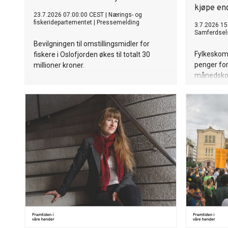
kjøpe en
23.7.2026 07:00:00 CEST
|
Nærings- og
fiskeridepartementet
|
Pressemelding
3.7.2026 15
Samferdsel
Bevilgningen til omstillingsmidler for
Fylkesko
fiskere i Oslofjorden økes til totalt 30
penger for
millioner kroner.
månedskor
betyr det
blir billig
på cirka 1
til den fo
100 kroner