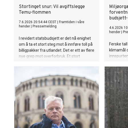
Stortinget snur: Vil avgiftslegge
Miljøorg
Temu-flommen
forventni
budsjett
7.6.2026 20:54:44 CEST
|
Framtiden i våre
hender
|
Pressemelding
4.6.2026 10
hender
|
Pr
I revidert statsbudsjett er det nå enighet
Ferske tal
om å ta et stort steg mot å innføre toll på
klimamål o
billigpakker fra utlandet. Det er ett av flere
innspurten
nye grep mot overforbruk. Et stort
statsbudsj
gjennombrudd, ifølge Framtiden i våre
tydelige i 
hender: