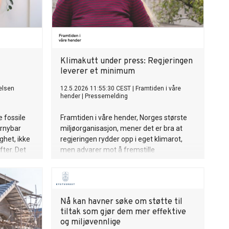
Klimakutt under press: Regjeringen
leverer et minimum
telsen
12.5.2026 11:55:30 CEST
|
Framtiden i våre
hender
|
Pressemelding
e fossile
Framtiden i våre hender, Norges største
ornybar
miljøorganisasjon, mener det er bra at
ghet, ikke
regjeringen rydder opp i eget klimarot,
fter. Det
men advarer mot å fremstille
retning,
opprydningen som et fremskritt. Norge
atn, i
kutter utslipp for sakte, og dette
budsjettet gjør ikke nok for å øke
tempoet.
Nå kan havner søke om støtte til
tiltak som gjør dem mer effektive
og miljøvennlige