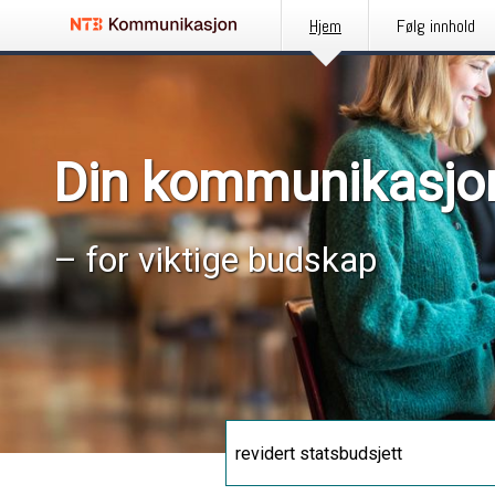
Hjem
Følg innhold
Din kommunikasjo
– for viktige budskap