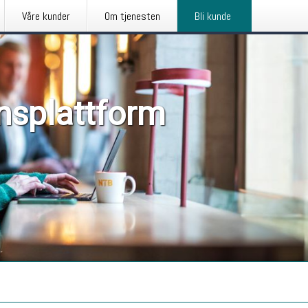
Våre kunder
Om tjenesten
Bli kunde
nsplattform