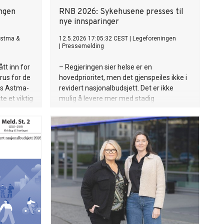
ingen
RNB 2026: Sykehusene presses til
nye innsparinger
Astma &
12.5.2026 17:05:32 CEST
|
Legeforeningen
|
Pressemelding
ått inn for
– Regjeringen sier helse er en
rus for de
hovedprioritet, men det gjenspeiles ikke i
es Astma-
revidert nasjonalbudsjett. Det er ikke
e et viktig
mulig å levere mer med stadig
ter lang
strammere rammer, sier Anne-Karin
orebyggende
Rime, president i Legeforeningen.
os