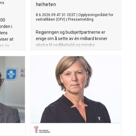
ens
helheten
8.6.2026 09:47:31 CEST
|
Opplysningsrådet for
veitrafikken (OFV)
|
Pressemelding
100
orden i
Regjeringen og budsjettpartnerne er
rdens
enige om å sette av én milliard kroner
viser at
ekstra til vedlikehold og mindre
ser ny
investeringer på fylkesveier.
Opplysningsrådet for veitrafikken mener
dette er et viktig og nødvendig løft, men
advarer mot at styrkingen skjer samtidig
som vedlikeholdet av riksveiene kuttes
med 350 millioner kroner.