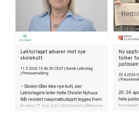
inntekter til kommunene fra neste
år, men legger ikke opp til ekstra midler til
kommunene i 2026. – Det er bra at
kommunene har fått litt bedre økonomi,
men det kommer med en pris. Mange har
kuttet mye i egne tjenester. Vår
bekymring er at ansatte innen helse,
omsorg og oppvekst må løpe fortere.
Lektorlaget advarer mot nye
Ny opptr
Særlig i skoler og barnehager er det for få
skolekutt
tolker fo
på jobb for å ta vare på barna våre. Det er
justissek
ikke bærekraftig over tid, sier YS-lederen.
11.5.2026 10:46:30 CEST
|
Norsk Lektorlag
|
Pressemelding
20.4.2026 0
|
Pressemel
– Skolen tåler ikke nye kutt, sier
20.-24. apri
Lektorlagets leder Helle Christin Nyhuus.
hele justi
Når revidert nasjonalbudsjett legges frem
honoraret 
tirsdag 12. mai, ber Lektorlaget politikerne
det var fre
skjerme skolen.