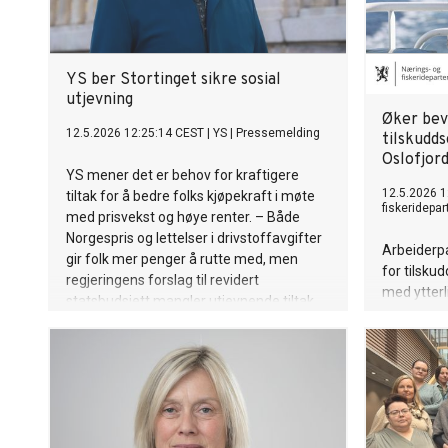
YS ber Stortinget sikre sosial
utjevning
Øker bevi
12.5.2026 12:25:14 CEST
|
YS
|
Pressemelding
tilskudds
Oslofjor
YS mener det er behov for kraftigere
12.5.2026 1
tiltak for å bedre folks kjøpekraft i møte
fiskeridepa
med prisvekst og høye renter. – Både
Norgespris og lettelser i drivstoffavgifter
Arbeiderp
gir folk mer penger å rutte med, men
for tilskud
regjeringens forslag til revidert
med ytterl
statsbudsjett mangler utjevnende tiltak.
Vi forventer at budsjettforhandlingene i
Stortinget sørger for at det kommer tiltak
som gjør at de med lave og middels
inntekter klarer seg gjennom dyrtiden,
sier YS-leder Hans-Erik Skjæggerud.
Regjeringen foreslår en økning i frie