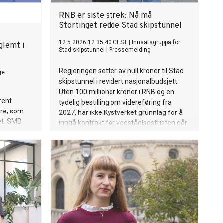
RNB er siste strek: Nå må
Stortinget redde Stad skipstunnel
12.5.2026 12:35:40 CEST
|
Innsatsgruppa for
glemt i
Stad skipstunnel
|
Pressemelding
Regjeringen setter av null kroner til Stad
ge
skipstunnel i revidert nasjonalbudsjett.
Uten 100 millioner kroner i RNB og en
rent
tydelig bestilling om videreføring fra
ere, som
2027, har ikke Kystverket grunnlag for å
et. SMB
inngå kontrakt før vedståelsesfristen går
øy skatt
ut i august. Da dør prosjektet på dato.
le
te
 på at
t svært
ye renter,
e og store