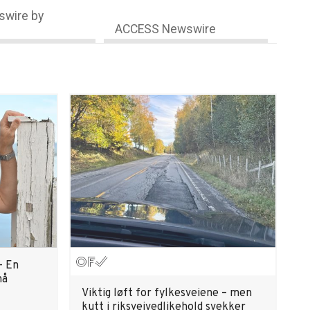
wire by
ACCESS Newswire
– En
nå
Viktig løft for fylkesveiene – men
kutt i riksveivedlikehold svekker