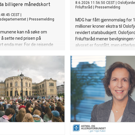
8.6.2026 11:56:50 CEST
|
Oslofjord
da billigere månedskort
Friluftsråd
|
Pressemelding
:48:45 CEST
|
sdepartementet
|
Pressemelding
MDG har fått gjennomslag for 
millioner kroner ekstra til Oslofj
mmunene kan nå søke om
revidert statsbudsjett. Oslofjo
 å sette ned prisen på
Friluftsråd mener bevilgningen 
t enda mer. For de reisende
alvoret er forstått, men etterly
te at månedskortet nok en gang
Oslofjordplan.
ere i år – med en ny prisreduksjon
60 kroner. Dette kommer i tillegg
rrige prisreduksjonen på om lag
.