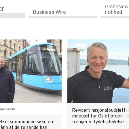
GlobeNews
er
Business Wire
notified
Revidert nasjonalbudsjett: 
milepæl for Oslofjorden – 
fylkeskommunene søke om
trenger vi tydelig ledelse
sånn at de reisende kan