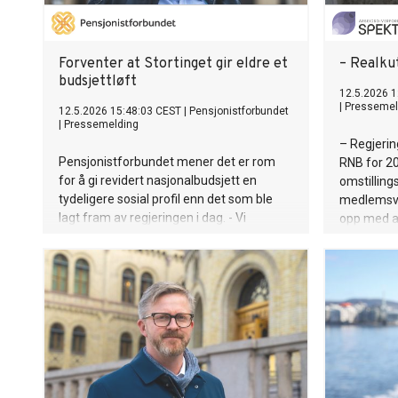
Forventer at Stortinget gir eldre et
– Realku
budsjettløft
12.5.2026 1
|
Pressemel
12.5.2026 15:48:03 CEST
|
Pensjonistforbundet
|
Pressemelding
– Regjering
Pensjonistforbundet mener det er rom
RNB for 2
for å gi revidert nasjonalbudsjett en
omstilling
tydeligere sosial profil enn det som ble
medlemsvi
lagt fram av regjeringen i dag. - Vi
opp med a
forventer at Stortinget prioriterer eldre
frihet til å
med lave inntekter når budsjettet skal
bidrar til 
behandles, sier forbundsleder Jan
Stende, vi
Davidsen.
Spekter.