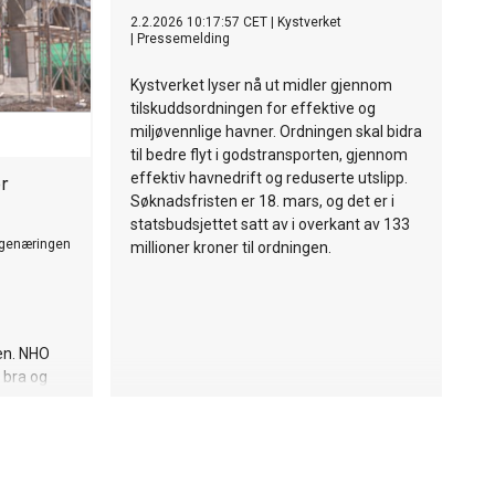
2.2.2026 10:17:57 CET
|
Kystverket
|
Pressemelding
Kystverket lyser nå ut midler gjennom
tilskuddsordningen for effektive og
miljøvennlige havner. Ordningen skal bidra
til bedre flyt i godstransporten, gjennom
effektiv havnedrift og reduserte utslipp.
or
Søknadsfristen er 18. mars, og det er i
statsbudsjettet satt av i overkant av 133
genæringen
millioner kroner til ordningen.
en. NHO
 bra og
den akutte