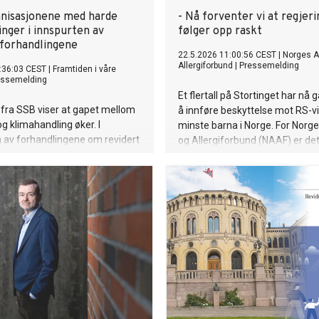
anisasjonene med harde
- Nå forventer vi at regjer
nger i innspurten av
følger opp raskt
-forhandlingene
22.5.2026 11:00:56 CEST
|
Norges 
Allergiforbund
|
Pressemelding
:36:03 CEST
|
Framtiden i våre
essemelding
Et flertall på Stortinget har nå g
l fra SSB viser at gapet mellom
å innføre beskyttelse mot RS-vi
g klimahandling øker. I
minste barna i Norge. For Norg
 av forhandlingene om revidert
og Allergiforbund (NAAF) er dett
ett er miljøorganisasjonene
og etterlengtet gjennomslag et
sine krav.
tids arbeid for å få på plass f
tiltak mot alvorlig RS-sykdom h
spedbarn.