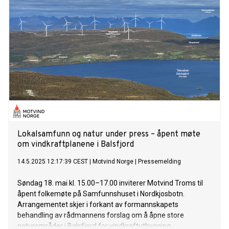
Lokalsamfunn og natur under press – åpent møte
om vindkraftplanene i Balsfjord
14.5.2025 12:17:39 CEST
|
Motvind Norge
|
Pressemelding
Søndag 18. mai kl. 15.00–17.00 inviterer Motvind Troms til
åpent folkemøte på Samfunnshuset i Nordkjosbotn.
Arrangementet skjer i forkant av formannskapets
behandling av rådmannens forslag om å åpne store
naturområder i Balsfjord for vindkraftutbygging.