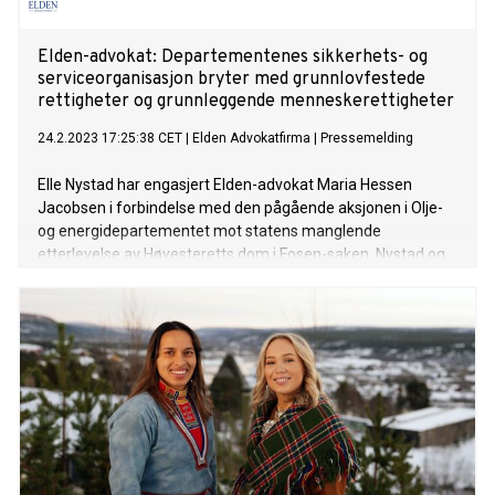
Elden-advokat: Departementenes sikkerhets- og
serviceorganisasjon bryter med grunnlovfestede
rettigheter og grunnleggende menneskerettigheter
24.2.2023 17:25:38 CET
|
Elden Advokatfirma
|
Pressemelding
Elle Nystad har engasjert Elden-advokat Maria Hessen
Jacobsen i forbindelse med den pågående aksjonen i Olje-
og energidepartementet mot statens manglende
etterlevelse av Høyesteretts dom i Fosen-saken. Nystad og
hennes meddemonstranter som er unge samer,
reindriftssamer og miljøaktivister, opplever at
Departementenes sikkerhets- og serviceorganisasjon (DSS)
systematisk forsøker å hindre utøvelse av deres lovmessige
rett til frie ytringer og demonstrasjon.