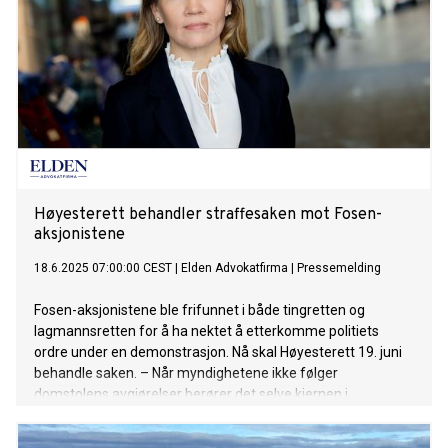
Høyesterett behandler straffesaken mot Fosen-
aksjonistene
18.6.2025 07:00:00 CEST
|
Elden Advokatfirma
|
Pressemelding
Fosen-aksjonistene ble frifunnet i både tingretten og
lagmannsretten for å ha nektet å etterkomme politiets
ordre under en demonstrasjon. Nå skal Høyesterett 19. juni
behandle saken. – Når myndighetene ikke følger
domstolens avgjørelser berører det selve kjernen i
rettsstaten, sier advokat Maria Hessen Jacobsen i Elden
Advokatfirma.