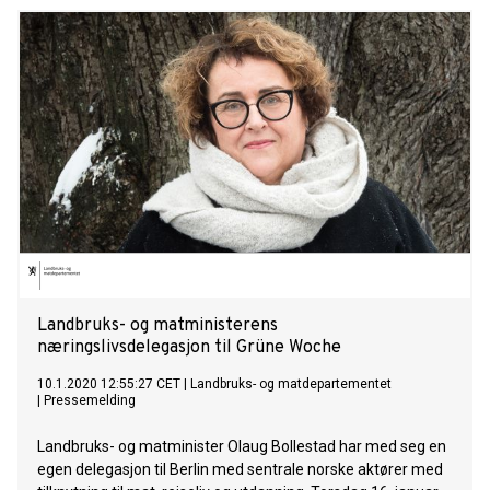
1,7 millioner tilsvarer verdien av hele flokken, og dermed
livsgrunnlaget, til en reindriftsfamilie.
Landbruks- og matministerens
næringslivsdelegasjon til Grüne Woche
10.1.2020 12:55:27 CET
|
Landbruks- og matdepartementet
|
Pressemelding
Landbruks- og matminister Olaug Bollestad har med seg en
egen delegasjon til Berlin med sentrale norske aktører med