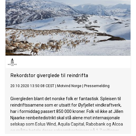
Rekordstor giverglede til reindrifta
20.10.2020 13:50:08 CEST
|
Motvind Norge
|
Pressemelding
Givergleden blant det norske folk er fantastisk. Spleisen til
reindriftssamene som er utsatt for Øyfjellet vindkraftverk,
har i formiddag passert 850 000 kroner. Folk vil ikke at Jillen
Njaarke reinbeitedistrikt skal stå alene mot internasjonale
selskap som Eolus Wind, Aquila Capital, Rabobank og Alcoa
og måtte betale deres saksomkostninger på 1,7 millioner.