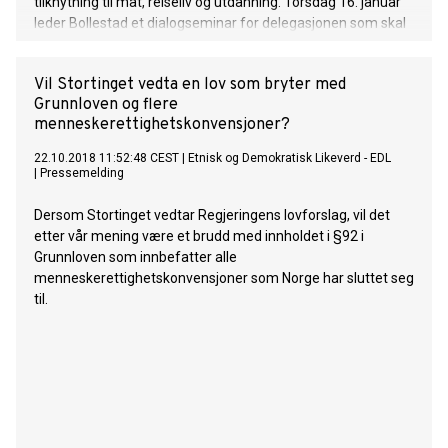
tilknytning til mat, reiseliv og utdanning. Torsdag 16. januar
leder Bollestad et dialogseminar for delegasjonen som skal
diskutere rekruttering til mat- og måltidsbransjen. Denne
møteplassen har utviklet seg til en viktig og nyttig arena for
Vil Stortinget vedta en lov som bryter med
å bygge nettverk og bidra med konkrete innspill til
Grunnloven og flere
regjeringens arbeid på mat- og reiselivssektoren.
menneskerettighetskonvensjoner?
22.10.2018 11:52:48 CEST
|
Etnisk og Demokratisk Likeverd - EDL
|
Pressemelding
Dersom Stortinget vedtar Regjeringens lovforslag, vil det
etter vår mening være et brudd med innholdet i §92 i
Grunnloven som innbefatter alle
menneskerettighetskonvensjoner som Norge har sluttet seg
til.