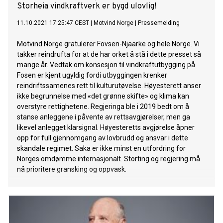
Storheia vindkraftverk er bygd ulovlig!
11.10.2021 17:25:47 CEST
|
Motvind Norge
|
Pressemelding
Motvind Norge gratulerer Fovsen-Njaarke og hele Norge. Vi
takker reindrufta for at de har orket å stå i dette presset så
mange år. Vedtak om konsesjon til vindkraftutbygging på
Fosen er kjent ugyldig fordi utbyggingen krenker
reindriftssamenes rett til kulturutøvelse. Høyesterett anser
ikke begrunnelse med «det grønne skifte» og klima kan
overstyre rettighetene. Regjeringa ble i 2019 bedt om å
stanse anleggene i påvente av rettsavgjørelser, men ga
likevel anlegget klarsignal. Høyesteretts avgjørelse åpner
opp for full gjennomgang av lovbrudd og ansvar i dette
skandale regimet. Saka er ikke minst en utfordring for
Norges omdømme internasjonalt. Storting og regjering må
nå prioritere gransking og oppvask.