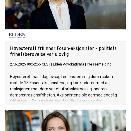
Høyesterett frifinner Fosen-aksjonister – politiets
frihetsberøvelse var ulovlig
27.6.2025 09:52:55 CEST
|
Elden Advokatfirma
|
Pressemelding
Høyesterett har i dag avsagt en enstemmig dom i saken
mot de 13 Fosen-aksjonistene, og konkluderer med at
reaksjonen mot dem var et uforholdsmessig inngrep i
demonstrasjonsfriheten. Aksjonistene ble dermed endelig
frifunnet. – En lettelsen dag for vår klienter, og for
demokratiet vårt, sier advokat Maria Hessen Jacobsen i
Elden Advokatfirma.