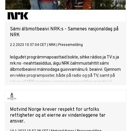
Sámi álbmotbeaivi NRK:s - Samenes nasjonaldag på
NRK
2.2.2023 10:37:04 CET
|
NRK
|
Pressemelding
Iešguđet prográmmapoasttaid bokte, sihke rádios ja TV:s ja
nrk.no -neahttasiiddus, áigu NRK čalmmustahttit sámi
álbmotbeaivvi mánnodaga guovvamánu 6. beaivvi. Gjennom
en rekke programposter, både på radio og på TV, samt på
nrk.no vil NRK markere samenes nasjonaldag mandag 6.
februar.
Motvind Norge krever respekt for urfolks
rettigheter og at eierne av vindanleggene tar
ansvar.