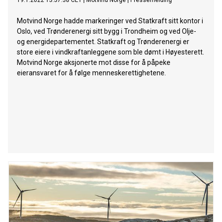
19.1.2022 15:57:38 CET
|
Motvind Norge
|
Pressemelding
Motvind Norge hadde markeringer ved Statkraft sitt kontor i
Oslo, ved Trønderenergi sitt bygg i Trondheim og ved Olje-
og energidepartementet. Statkraft og Trønderenergi er
store eiere i vindkraftanleggene som ble dømt i Høyesterett.
Motvind Norge aksjonerte mot disse for å påpeke
eieransvaret for å følge menneskerettighetene.