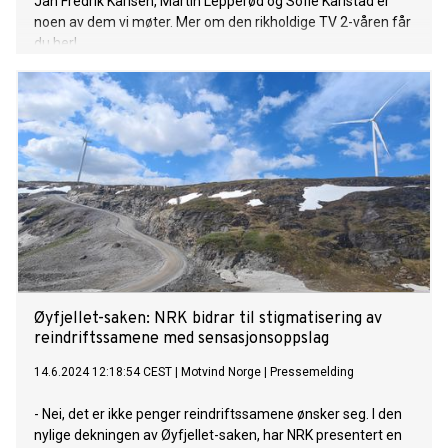
Jan Fredrik Karlsen, Martin Lepperød og Sofie Karlstad er
noen av dem vi møter. Mer om den rikholdige TV 2-våren får
du her!
Øyfjellet-saken: NRK bidrar til stigmatisering av
reindriftssamene med sensasjonsoppslag
14.6.2024 12:18:54 CEST
|
Motvind Norge
|
Pressemelding
- Nei, det er ikke penger reindriftssamene ønsker seg. I den
nylige dekningen av Øyfjellet-saken, har NRK presentert en