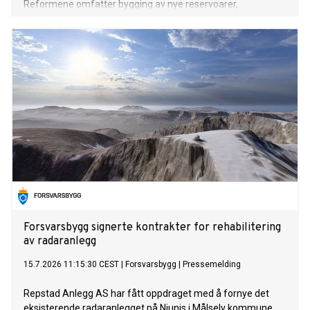
Reformene omfatter bygging av nye reservoarer,
modernisering av vanningssystemer, innføring av
vannbesparende teknologi og økt gjenbruk av vann i
industrien.
Forsvarsbygg signerte kontrakter for rehabilitering
av radaranlegg
15.7.2026 11:15:30 CEST
|
Forsvarsbygg
|
Pressemelding
Repstad Anlegg AS har fått oppdraget med å fornye det
eksisterende radaranlegget på Njunis i Målselv kommune.