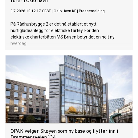
turer i Oslo havn
3.7.2026 10:12:17 CEST
|
Oslo Havn KF
|
Pressemelding
På Rådhusbrygge 2 er det nå etablert et nytt
hurtigladeanlegg for elektriske fartøy. For den
elektriske charterbåten MS Brisen betyr det en helt ny
hverdag.
OPAK velger Skøyen som ny base og flytter inn i
Drammensveien 134