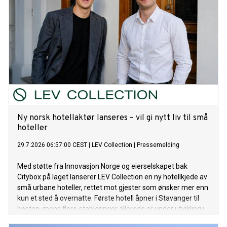
Ny norsk hotellaktør lanseres – vil gi nytt liv til små
hoteller
29.7.2026 06:57:00 CEST
|
LEV Collection
|
Pressemelding
Med støtte fra Innovasjon Norge og eierselskapet bak
Citybox på laget lanserer LEV Collection en ny hotellkjede av
små urbane hoteller, rettet mot gjester som ønsker mer enn
kun et sted å overnatte. Første hotell åpner i Stavanger til
høsten, mens flere etableringer allerede er under utvikling i
andre norske byer.