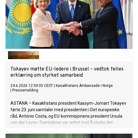
Tokayev møtte EU-ledere i Brussel – vedtok felles
erklæring om styrket samarbeid
24.6.2026 12:59:05 CEST
|
Kasakhstans Ambassade i Norge
|
Pressemelding
ASTANA – Kasakhstans president Kassym-Jomart Tokayev
førte 23. juni samtaler med presidenten i Det europeiske
råd, António Costa, og EU-kommisjonens president Ursula
von der Leyen. Samtalene var rettet mot å styrke det
strategiske partnerskapet mellom Kasakhstan og EU innen
handel, investeringer, transportforbindelser og