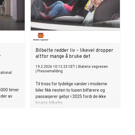
Bilbelte redder liv – likevel dropper
r
altfor mange å bruke det
19.2.2026 10:12:23 CET
|
Statens vegvesen
|
Pressemelding
national
Til tross for tydelige varsler i moderne
 5000 timer
biler fikk nesten to tusen bilførere og
der av
passasjerer gebyr i 2025 fordi de ikke
brukte bilbelte.