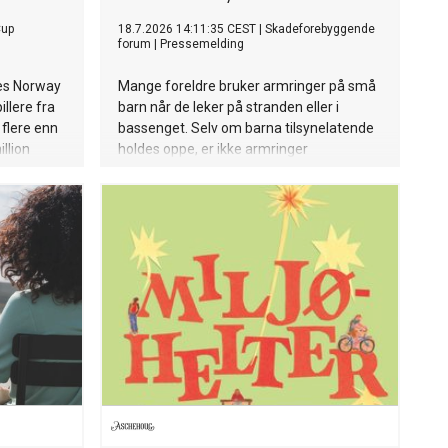
Cup
18.7.2026 14:11:35 CEST
|
Skadeforebyggende
forum
|
Pressemelding
es Norway
Mange foreldre bruker armringer på små
llere fra
barn når de leker på stranden eller i
 flere enn
bassenget. Selv om barna tilsynelatende
llion
holdes oppe, er ikke armringer
etta i
sikkerhetsutstyr og kan gi en farlig, falsk
trygghet.