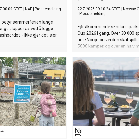
7:00:00 CEST
|
NAF
|
Pressemelding
22.7.2026 09:10:24 CEST
|
Norway 
|
Pressemelding
 betyr sommerferien lange
Førstkommende søndag spark
Mange slapper av ved å legge
Cup 2026 i gang. Over 30 000 spi
shbordet. - Ikke gjør det, sier
hele Norge og verden skal spille
5000 kamper, og over en halv mi
mennesker vil besøke Ekebergsl
Oslo.