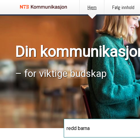
Hjem
Følg innhold
Din kommunikasjo
– for viktige budskap