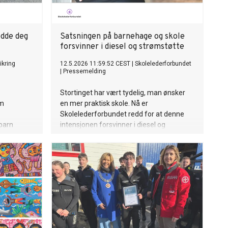
edde deg
Satsningen på barnehage og skole
forsvinner i diesel og strømstøtte
ikring
12.5.2026 11:59:52 CEST
|
Skolelederforbundet
|
Pressemelding
Stortinget har vært tydelig, man ønsker
om
en mer praktisk skole. Nå er
Skolelederforbundet redd for at denne
barn
intensjonen forsvinner i diesel og
. Derfor
strømstøtte.
rke barna