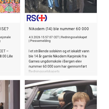
ISE?
Nikodem (14) ble nummer 60 000
asjonale
4.3.2026 15:57:07 CET
|
Redningsselskapet
g
|
Pressemelding
EET –
I et strålende solskinn og et iskaldt vann
00 Lille
ble 14 år gamle Nikodem Karpinski fra
Garnes ungdomskole i Bergen elev
nummer 60 000 som har gjennomført
Redningsselskapets
drukningsforebyggende program «RS
Trygg i vann». – Det er veldig viktig at vi
kan redde oss selv eller noen som trenger
hjelp, sier Karpinski.