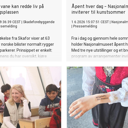
vane kan redde liv på
Åpent hver dag – Nasjonal
gsplassen
inviterer til kunstsommer
9:36:39 CEST
|
Skadeforebyggende
1.6.2026 15:07:51 CEST
|
Nasjonal
ssemelding
|
Pressemelding
kelse fra Skafor viser at 63
Fra i dag og gjennom hele so
 norske bilister normalt rygger
holder Nasjonalmuseet åpent h
parkerer. Prinsippet er enkelt:
Med tre nye utstillinger og et br
mens du har oversikt, kjøre
program av arrangementer invi
når du drar. For et lite barn kan
museet til en rik og tilgjengelig
orskjellen mellom en
kunstopplevelse midt i Oslo.
g og en tragedie.