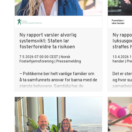
Ny rapport varsler alvorlig
Ny rappor
systemsvikt: Staten lar
luksusgod
fosterforeldre ta risikoen
straffes 
7.5.2026 07:00:00 CEST
|
Norsk
13.4.2026 1
Fosterhjemsforening
|
Pressemelding
hender
|
Pr
– Politikerne ber helt vanlige familier om
Det er st
å ta samfunnets ansvar for barna med de
og hvor sun
største behovene. Samtidig har de
samarbeid 
bestemt at fosterforeldrene må bære en
(FIVH) og 
økonomisk risiko som ingen andre helse-
lunge og 
og omsorgsarbeidere ville akseptert, sier
slå alarm.
generalsekretær i Norsk
Fosterhjemsforening, Tone Granaas.