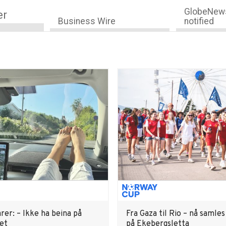
GlobeNews
er
Business Wire
notified
rer: – Ikke ha beina på
Fra Gaza til Rio – nå samle
et
på Ekebergsletta