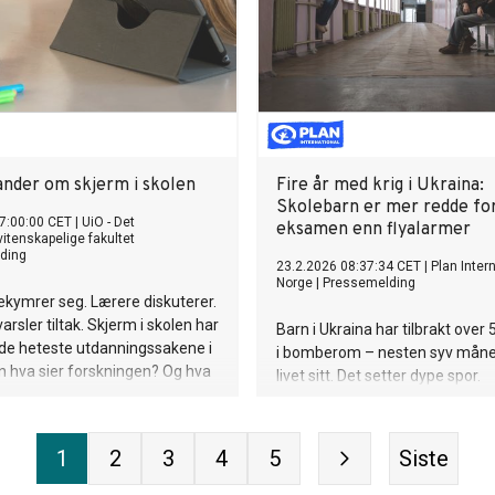
ander om skjerm i skolen
Fire år med krig i Ukraina:
Skolebarn er mer redde fo
7:00:00 CET
|
UiO - Det
eksamen enn flyalarmer
itenskapelige fakultet
ding
23.2.2026 08:37:34 CET
|
Plan Inter
Norge
|
Pressemelding
ekymrer seg. Lærere diskuterer.
varsler tiltak. Skjerm i skolen har
Barn i Ukraina har tilbrakt over
v de heteste utdanningssakene i
i bomberom – nesten syv måne
 hva sier forskningen? Og hva
livet sitt. Det setter dype spor.
n som faktisk står i
mmet?
1
2
3
4
5
Siste