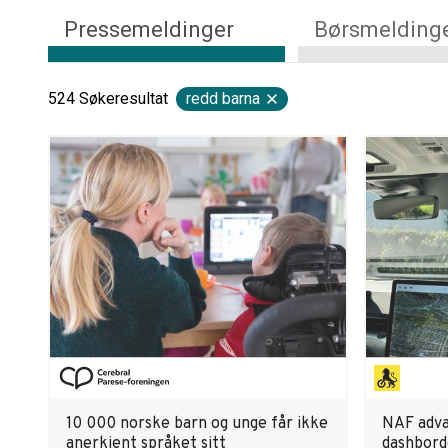
Pressemeldinger
Børsmelding
524
Søkeresultat
redd barna
10 000 norske barn og unge får ikke
NAF adva
anerkjent språket sitt
dashbord