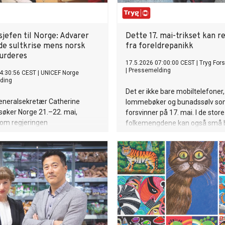
jefen til Norge: Advarer
Dette 17. mai-trikset kan r
e sultkrise mens norsk
fra foreldrepanikk
vurderes
17.5.2026 07:00:00 CEST
|
Tryg Fors
|
Pressemelding
4:30:56 CEST
|
UNICEF Norge
ding
Det er ikke bare mobiltelefoner,
eneralsekretær Catherine
lommebøker og bunadssølv s
søker Norge 21.–22. mai,
forsvinner på 17. mai. I de store
som regjeringen
folkemengdene kan også små 
rer Prosjekt Vendepunkt – en
komme bort fra foreldrene sine
e gjennomgang av norsk
anbefaler Tryg Forsikring å me
esøket finner sted i en tid med
før feiringen starter.
obale humanitære behov, der
gene i norsk utviklingspolitikk
ekte konsekvenser for barn i
erdens mest utsatte områder.