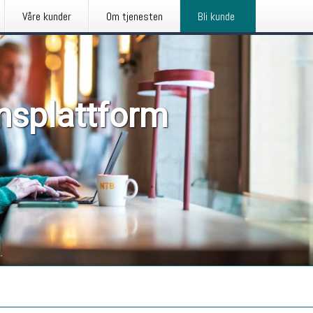
Våre kunder
Om tjenesten
Bli kunde
nsplattform