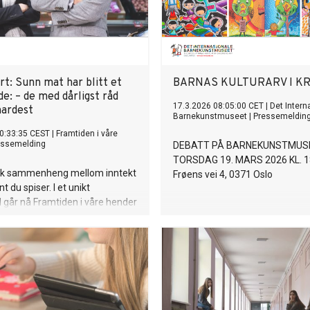
t: Sunn mat har blitt et
BARNAS KULTURARV I KR
e: – de med dårligst råd
17.3.2026 08:05:00 CET
|
Det Intern
hardest
Barnekunstmuseet
|
Pressemeldin
0:33:35 CEST
|
Framtiden i våre
essemelding
DEBATT PÅ BARNEKUNSTMUS
TORSDAG 19. MARS 2026 KL. 18.
erk sammenheng mellom inntekt
Frøens vei 4, 0371 Oslo
t du spiser. I et unikt
går nå Framtiden i våre hender
Landsforeningen for hjerte,
hjerneslag (LHL) sammen for å