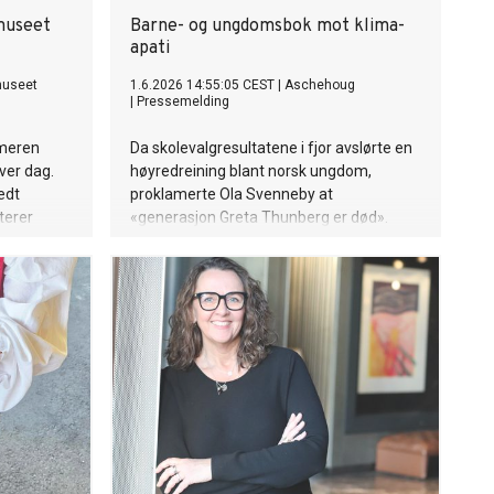
museet
Barne- og ungdomsbok mot klima-
apati
museet
1.6.2026 14:55:05 CEST
|
Aschehoug
|
Pressemelding
mmeren
Da skolevalgresultatene i fjor avslørte en
ver dag.
høyredreining blant norsk ungdom,
edt
proklamerte Ola Svenneby at
terer
«generasjon Greta Thunberg er død».
Forfatter Bår Stenvik tror derimot at
generasjon Greta lever i beste velgående,
og at de unge som vokser opp nå, tar
miljøproblemene mer på alvor enn
tidligere generasjoner. Derfor har han
samlet 20 inspirerende fortellinger om
mennesker som bestemte seg for å gjøre
noe.