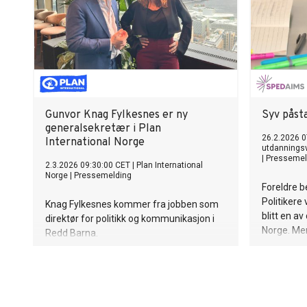
Gunvor Knag Fylkesnes er ny
Syv påst
generalsekretær i Plan
26.2.2026 0
International Norge
utdanningsv
|
Pressemel
2.3.2026 09:30:00 CET
|
Plan International
Norge
|
Pressemelding
Foreldre b
Politikere 
Knag Fylkesnes kommer fra jobben som
blitt en a
direktør for politikk og kommunikasjon i
Norge. Men
Redd Barna.
sier lærere
klassero