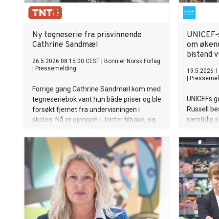
Ny tegneserie fra prisvinnende
UNICEF-s
Cathrine Sandmæl
om økend
bistand 
26.5.2026 08:15:00 CEST
|
Bonnier Norsk Forlag
|
Pressemelding
19.5.2026 1
|
Pressemel
Forrige gang Cathrine Sandmæl kom med
UNICEFs g
tegneseriebok vant hun både priser og ble
Russell be
forsøkt fjernet fra undervisningen i
samtidig 
skolen. Nå er gjengen i Jenter tilbake, og
gjennomfø
ja, det blir kyssing i denne boken også.
omfattend
bistand. B
økende gl
prioriterin
kan få dir
noen av v