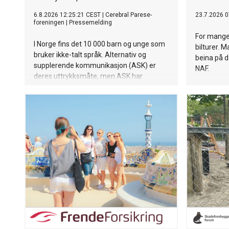
6.8.2026 12:25:21 CEST
|
Cerebral Parese-
23.7.2026 0
foreningen
|
Pressemelding
For mange
I Norge fins det 10 000 barn og unge som
bilturer. 
bruker ikke-talt språk. Alternativ og
beina på da
supplerende kommunikasjon (ASK) er
NAF.
deres uttrykksmåte, men ASK har
fremdeles ikke status som et eget språk.
Det ønsker en rekke organisasjoner å
gjøre noe med.