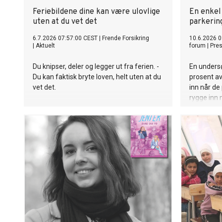
Feriebildene dine kan være ulovlige
En enkel 
uten at du vet det
parkerin
6.7.2026 07:57:00 CEST
|
Frende Forsikring
10.6.2026 0
|
Aktuelt
forum
|
Pre
Du knipser, deler og legger ut fra ferien. -
En undersø
Du kan faktisk bryte loven, helt uten at du
prosent av
vet det.
inn når de 
rygge inn 
forover ut 
det bety f
nærpasnin