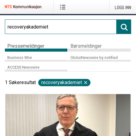
LOGG INN
Pressemeldinger
Børsmeldinger
Business Wire
GlobeNewswire by notified
ACCESS Newswire
1
Søkeresultat
recoveryakademiet