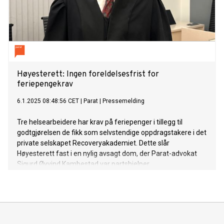
Høyesterett: Ingen foreldelsesfrist for
feriepengekrav
6.1.2025 08:48:56 CET
|
Parat
|
Pressemelding
Tre helsearbeidere har krav på feriepenger i tillegg til
godtgjørelsen de fikk som selvstendige oppdragstakere i det
private selskapet Recoveryakademiet. Dette slår
Høyesterett fast i en nylig avsagt dom, der Parat-advokat
Sigurd Øyvind Kambestad var partshjelper.