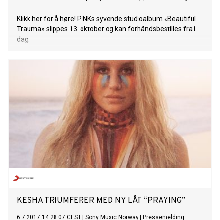
Klikk her for å høre! P!NKs syvende studioalbum «Beautiful
Trauma» slippes 13. oktober og kan forhåndsbestilles fra i
dag.
KESHA TRIUMFERER MED NY LÅT “PRAYING”
6.7.2017 14:28:07 CEST
|
Sony Music Norway
|
Pressemelding