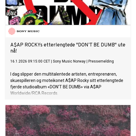
A$AP ROCKYs etterlengtede "DON’T BE DUMB" ute
nå!
16.1.2026 09:15:00 CET
|
Sony Music Norway
|
Pressemelding
I dag slipper den multitalentede artisten, entreprenøren,
skuespilleren og moteikonet A$AP Rocky sitt etterlengtede
fjerde studioalbum «DON’T BE DUMB» via A$AP
Worldwide/RCA Records.