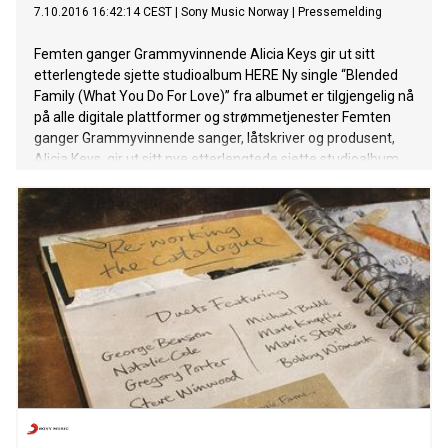
7.10.2016 16:42:14 CEST
|
Sony Music Norway
|
Pressemelding
Femten ganger Grammyvinnende Alicia Keys gir ut sitt
etterlengtede sjette studioalbum HERE Ny single “Blended
Family (What You Do For Love)” fra albumet er tilgjengelig nå
på alle digitale plattformer og strømmetjenester Femten
ganger Grammyvinnende sanger, låtskriver og produsent,
Alicia Keys, gir ut sitt nye etterlengtede sjette studioalbum,
HERE, 4. november via RCA Records. Fra den mennesklige
tilstanden til global politikk, HERE inneholder et knippe av hva
som betyr mest for Keys. I dag slapp Alicia den vakre nye
sangen “Blended Family (What You Do For Love)” featuring
A$AP Rocky fra det kommende albumet. Låten er skrevet
og produsert av Alicia Keys og Mark Batson, og låten er en
refleksjon av ærligheten i HERE albumet. “My new song
“Blended Family (What You Do For Love)” is inspired by my
family's personal journey to cultivate deeper understanding,
compassion, support and love,” sier Keys. “To me, family has
no singular definition and the modern family is made up of
all kinds of