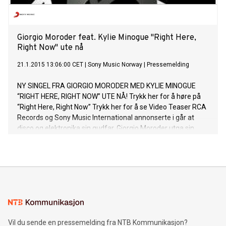
2015. DUETS: RE-WORKING THE CATALOGUE is Van
Morrison’s 35th studio album. On DUETS: RE-WORKING THE
CATALOGUE, Van Morrison and the guests selected and
recorded some of his songs from the catalog of 360 songs
Giorgio Moroder feat. Kylie Minogue "Right Here,
Right Now" ute nå
acr
21.1.2015 13:06:00 CET
|
Sony Music Norway
|
Pressemelding
NY SINGEL FRA GIORGIO MORODER MED KYLIE MINOGUE
“RIGHT HERE, RIGHT NOW” UTE NÅ! Trykk her for å høre på
“Right Here, Right Now” Trykk her for å se Video Teaser RCA
Records og Sony Music International annonserte i går at
disco og elektronika sin gudfar, Giorgio Moroder utga sin
splitter nye singel ”Right Here, Right Now” med Kylie
Minogue den 20. Januar via RCA Records i USA. Trykk
her for å høre på “Right Here, Right Now” med Kylie Minogue.
Trykk her for å se en teaser av den kommende videoen til
“Right Here, Right Now” med Kylie Minogue. Singelen er å
finne på Giorgio Moroder sitt kommende album (tittel
fortsatt ikke annonsert) – som er hans første soloalbum på
over 30 år. Albumet vil bli utgitt til våren – og kommer til å
Vil du sende en pressemelding fra NTB Kommunikasjon?
inkludere en stjernespekket line up med blant annet Britney