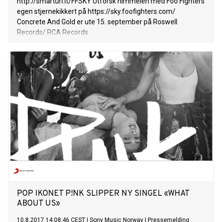
http://smarturl.it/FFSKY Utforsk himmelen med Foo Fighters
egen stjernekikkert på https://sky.foofighters.com/
Concrete And Gold er ute 15. september på Roswell
Records/ RCA Records
POP IKONET P!NK SLIPPER NY SINGEL «WHAT
ABOUT US»
10.8.2017 14:08:46 CEST
|
Sony Music Norway
|
Pressemelding