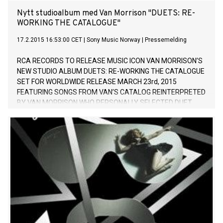
Nytt studioalbum med Van Morrison "DUETS: RE-
WORKING THE CATALOGUE"
17.2.2015 16:53:00 CET
|
Sony Music Norway
|
Pressemelding
RCA RECORDS TO RELEASE MUSIC ICON VAN MORRISON’S
NEW STUDIO ALBUM DUETS: RE-WORKING THE CATALOGUE
SET FOR WORLDWIDE RELEASE MARCH 23rd, 2015
FEATURING SONGS FROM VAN’S CATALOG REINTERPRETED
BY VAN MORRISON WHO PERSONALLY SELECTED DUET
PARTNERS INCLUDING MICHAEL BUBLÉ, STEVE WINWOOD,
BOBBY WOMACK, MARK KNOPFLER, TAJ MAHAL, MAVIS
STAPLES, NATALIE COLE, GEORGE BENSON, GREGORY
PORTER, CLARE TEAL, PJ PROBY, JOSS STONE, GEORGIE
FAME, MICK HUCKNALL, CHRIS FARLOWE, AND HIS
DAUGHTER SHANA MORRISON FIRST SINGLE “REAL REAL
GONE” FEATURING MICHAEL BUBLE AVAILABLE NOW CLICK
HERE TO LISTEN NOW! (New York- February 17, 2015) RCA
Records announces today the release of musical icon and
visionary Van Morrison’s brand new album entitled DUETS:
RE-WORKING THE CATALOGUEset for release on March 23,