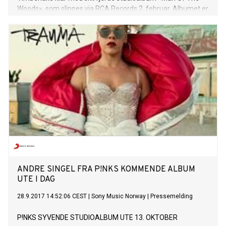
Woods», som slippes via RCA Records 2. februar. Albumet er
tilgjengelig for forhåndsbestilling fredag 5. januar. Samme
dag slippes også den nye singelen «Filthy», med tilhørende
video regissert av Mark Romanek. Låten er skrevet og
produsert av Timberlake, Timbaland og Danja, i samarbeid
med James Fauntleroy og Larrance Dopson.
ANDRE SINGEL FRA P!NKS KOMMENDE ALBUM
UTE I DAG
28.9.2017 14:52:06 CEST
|
Sony Music Norway
|
Pressemelding
P!NKS SYVENDE STUDIOALBUM UTE 13. OKTOBER