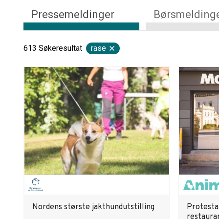
Pressemeldinger
Børsmelding
613
Søkeresultat
rase
Nordens største jakthundutstilling
Protesta
restaura