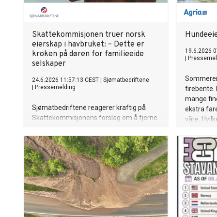
Skattekommisjonen truer norsk
Hundeeie
eierskap i havbruket: – Dette er
19.6.2026 0
kroken på døren for familieeide
|
Pressemel
selskaper
Sommeren 
24.6.2026 11:57:13 CEST
|
Sjømatbedriftene
|
Pressemelding
firebente.
mange fin
Sjømatbedriftene reagerer kraftig på
ekstra far
Skattekommisjonens forslag om å fjerne
våre. Hvil
verdsettelsesrabatten i formuesskatten.
ta? Forsik
Organisasjonen advarer om dramatiske
beste tips.
konsekvenser for mindre, familieeide
havbruksselskaper langs kysten.