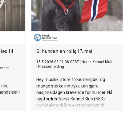
es til
Gi hunden en rolig 17. mai
15.5.2026 08:01:08 CEST
|
Norsk Kennel Klub
|
Pressemelding
andet
Høy musikk, store folkemengder og
i deg
mange sterke inntrykk kan gjøre
hendelser i
nasjonaldagen krevende for hunder. Nå
oppfordrer Norsk Kennel Klub (NKK)
hundeeiere til å ta ekstra hensyn til
hundens under feiringen.