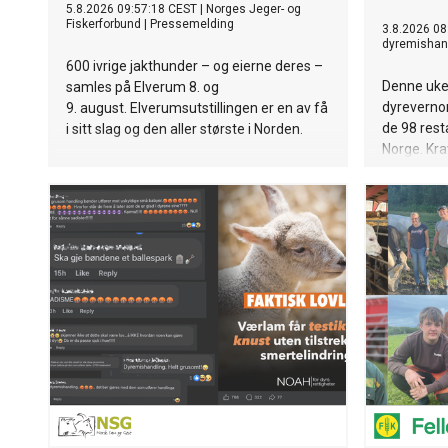
5.8.2026 09:57:18 CEST
|
Norges Jeger- og
Fiskerforbund
|
Pressemelding
3.8.2026 08
dyremishan
600 ivrige jakthunder – og eierne deres –
Denne uken
samles på Elverum 8. og
dyreverno
9. august. Elverumsutstillingen er en av få
de 98 rest
i sitt slag og den aller største i Norden.
Norge. Kra
mer plass, 
kyllingen d