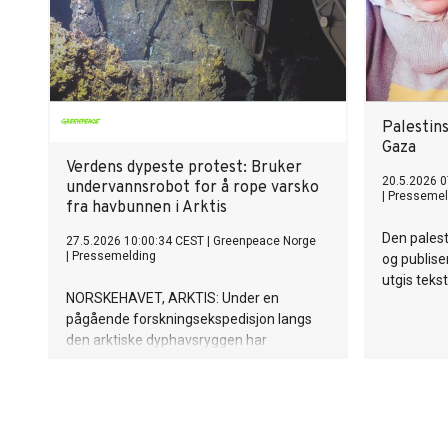
bak seg o
måte å lev
dele erfar
hverandre 
komme seg
skape en n
Palestins
Gaza
Verdens dypeste protest: Bruker
20.5.2026 0
undervannsrobot for å rope varsko
|
Pressemel
fra havbunnen i Arktis
Den pales
27.5.2026 10:00:34 CEST
|
Greenpeace Norge
|
Pressemelding
og publise
utgis teks
NORSKEHAVET, ARKTIS: Under en
pågående forskningsekspedisjon langs
den arktiske dyphavsryggen har
Greenpeace gjennomført historiens
dypeste miljøprotest. Ved hjelp av en
undervannsrobot utstyrt med et
protestskilt, har organisasjonen sendt en
direkte beskjed til verdens ledere fra 2