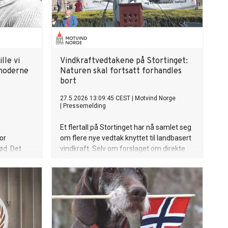
lle vi
Vindkraftvedtakene på Stortinget:
 moderne
Naturen skal fortsatt forhandles
bort
27.5.2026 13:09:45 CEST
|
Motvind Norge
g
|
Pressemelding
e
Et flertall på Stortinget har nå samlet seg
or
om flere nye vedtak knyttet til landbasert
ød. Det
vindkraft. Selv om forslaget om direkte
te verket
utredningsplikt for kommunene ikke får
ant annet
flertall denne gangen, er retningen
stin
fortsatt tydelig: sterkere nasjonalt press
på kommuner og lokalpolitikere for å få
bygget ut mer vindkraft.