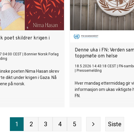
g sammen har funnet en ny
e på. Gjennom tre dager skal de
inger, styrke og håp med
– og vise at det er mulig å
 ut av rusavhengighet og
y og bedre framtid.
k poet skildrer krigen i
Denne uka i FN: Verden saml
7:04:00 CEST
|
Bonnier Norsk Forlag
toppmøte om helse
ding
18.5.2026 14:43:18 CEST
|
FN-samb
|
Pressemelding
tinske poeten Nima Hasan skrev
rte dikt under krigen i Gaza. Nå
Hver mandag ettermiddag gir v
tene på norsk.
informasjon om ukas viktigste 
FN.
1
2
3
4
5
Siste