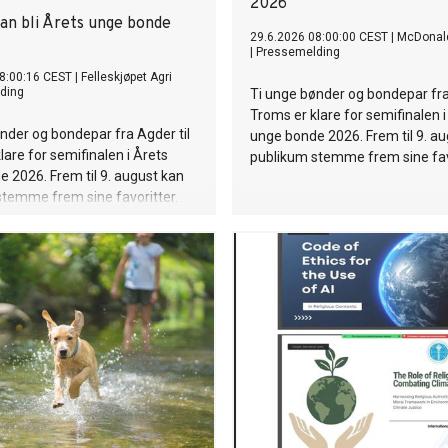
2026
kan bli Årets unge bonde
29.6.2026 08:00:00 CEST
|
McDonald
|
Pressemelding
8:00:16 CEST
|
Felleskjøpet Agri
ding
Ti unge bønder og bondepar fra
Troms er klare for semifinalen i
nder og bondepar fra Agder til
unge bonde 2026. Frem til 9. a
lare for semifinalen i Årets
publikum stemme frem sine favo
 2026. Frem til 9. august kan
temme frem sine favoritter.