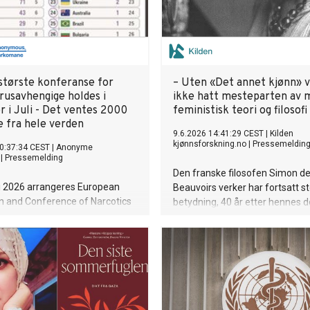
største konferanse for
– Uten «Det annet kjønn» vi
 rusavhengige holdes i
ikke hatt mesteparten av
r i Juli - Det ventes 2000
feministisk teori og filosofi
e fra hele verden
9.6.2026 14:41:29 CEST
|
Kilden
kjønnsforskning.no
|
Pressemeldin
0:37:34 CEST
|
Anonyme
|
Pressemelding
Den franske filosofen Simon d
li 2026 arrangeres European
Beauvoirs verker har fortsatt st
n and Conference of Narcotics
betydning, 40 år etter hennes d
 (ECCNA) på IMI Forum i
kom frem på et seminar om det
 Rundt 2000 (tidligere)
på Nasjonalbiblioteket, hvor bl
ige fra Norge, Europa, USA og
Toril Moi, Tove Pettersen og Kri
r av verden ventes til
Gjesdal holdt innlegg.
n som for første arrangeres i
nferansen samler mennesker
gt eller ønsker å legge rusen