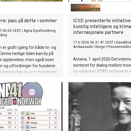
re: pass på dette i sommer
ICIID presenterte initiativ
kunstig intelligens og klima
7:00:00 CEST
|
Agria Dyreforsikring
internasjonale partnere
ding
17.6.2026 06:31:47 CEST
|
Kasakhs
Ambassade i Norge
|
Pressemeldin
er godt i gang for både to- og
 Denne herlige tiden kan by på
Astana, 1. april 2026 Det intern
e opplevelser, men også noen
senteret for dialog mellom tros
er og utfordringer for hundene
og religioner (ICIID) arrangerte 
ke hensyn bør du som hundeeier
internasjonal nettkonferanse m
ringsselskapet Agria deg sine
«Religiøse lederes rolle i arbeid
bærekraftig fred og utvikling».
konferansen presenterte sente
konseptdokumenter for sine
internasjonale partnere: «Etisk
bruk av kunstig intelligens» og
«Religionenes rolle i bekjempel
klimaendringer».