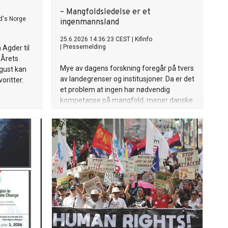
– Mangfoldsledelse er et
's Norge
ingenmannsland
25.6.2026 14:36:23 CEST
|
Kifinfo
|
Pressemelding
 Agder til
 Årets
Mye av dagens forskning foregår på tvers
ugust kan
av landegrenser og institusjoner. Da er det
ritter.
et problem at ingen har nødvendig
kompetanse på mangfold, mener danske
Jakob F. Christensen, som har skrevet bok
om temaet.