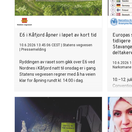
E6 i Kåfjord åpner i løpet av kort tid
Europas 
tidligere
10.6.2026 13:45:06 CEST
|
Statens vegvesen
Stavange
|
Pressemelding
deltaker
Ryddingen av raset som gikk over E6 ved
10.6.2026 1
Narkomane
Nordnes i Kåfjord natt til onsdag er i gang.
Statens vegvesen regner med å ha veien
10.–12. ju
klar for åpning rundt kl. 14:00 i dag.
Conventio
Anonymous
Stavanger.
rusavheng
andre dele
konferanse
Norge. Ko
som har la