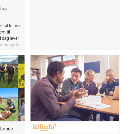
Stopp
et løfte om
em til
I dag lever
d's-nuggets
én
re plass
 bonde