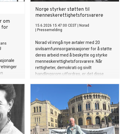
Norge styrker støtten til
menneskerettighetsforsvarere
er om
15.6.2026 15:47:00 CEST
|
Norad
 for
|
Pressemelding
Norad vil inngå nye avtaler med 20
tans
g
sivilsamfunnsorganisasjoner for å støtte
deres arbeid med å beskytte og styrke
asjonale
menneskerettighetsforsvarere. Når
retninger
rettigheter, demokrati og sivilt
en
handlingsrom utfordres, er det disse
ed tittelen
forsvarerne som står i front mot overgrep
et for
og rettighetsbrudd.
 Under
ret to
 kodeks for
sen av