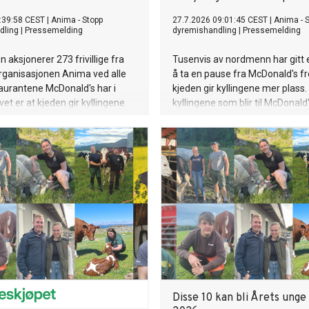
:39:58 CEST
|
Anima - Stopp
27.7.2026 09:01:45 CEST
|
Anima - 
dling
|
Pressemelding
dyremishandling
|
Pressemelding
 aksjonerer 273 frivillige fra
Tusenvis av nordmenn har gitt 
rganisasjonen Anima ved alle
å ta en pause fra McDonald's fr
aurantene McDonald's har i
kjeden gir kyllingene mer plass. 
vet er at kjeden gir kyllingene
kyllingene som blir til McDonal
ved å stille strengere krav til
så tett at opptil 18 fugler deler 
e kjøper.
kvadratmeter, det gir dem mind
enn et A4-ark hver.
Disse 10 kan bli Årets unge