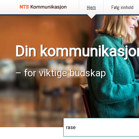
Hjem
Følg innhold
Din kommunikasjo
– for viktige budskap