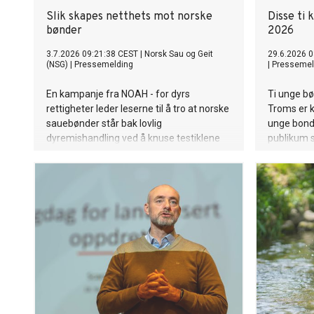
Slik skapes netthets mot norske
Disse ti 
bønder
2026
3.7.2026 09:21:38 CEST
|
Norsk Sau og Geit
29.6.2026 0
(NSG)
|
Pressemelding
|
Pressemel
En kampanje fra NOAH - for dyrs
Ti unge bø
rettigheter leder leserne til å tro at norske
Troms er k
sauebønder står bak lovlig
unge bonde
dyremishandling ved å knuse testiklene
publikum s
på værlam uten tilstrekkelig
smertelindring. Innlegget har fått over
750 reaksjoner, mer enn 300
kommentarer og er delt videre av mange.
I kommentarfeltet kalles bøndene
sadister, og det oppfordres til vold. Den
norske samfunnsdebatten har denne
våren prøvd å forstå netthets og sinne.
Her ser vi hvordan det skapes.