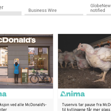
GlobeNews
er
Business Wire
notified
ksjon ved alle McDonald's-
Tusenvis tar pause fra McD
nter
til kyllingene får mer plass