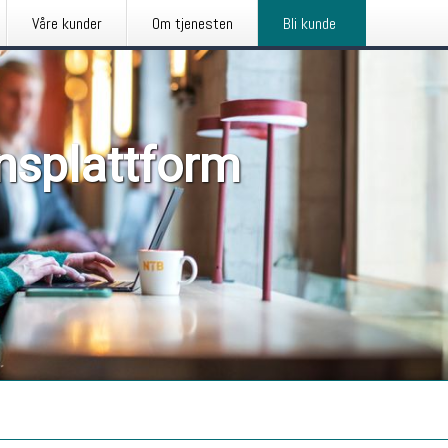
Våre kunder
Om tjenesten
Bli kunde
nsplattform