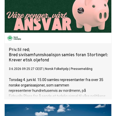
Priv.til red;
Bred sivilsamfunnskoalisjon samles foran Stortinget:
Krever etisk oljefond
3.6.2026 09:25:27 CEST
|
Norsk Folkehjelp
|
Pressemelding
Torsdag 4. juni kl. 15.00 samles representanter fra over 35
norske organisasjoner, som sammen
representerer hundretusenvis av nordmenn, på
Eidsvolls Plass for å sende et tydelig signal til våre politikere:
våre felles sparepenger må forvaltes med etikk, ansvar
og en trygg fremtid i sentrum.