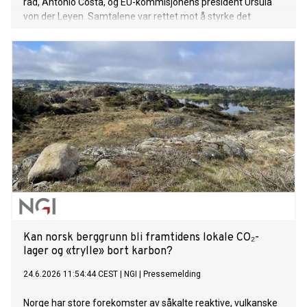
råd, António Costa, og EU-kommisjonens president Ursula
von der Leyen. Samtalene var rettet mot å styrke det
strategiske partnerskapet mellom Kasakhstan og EU innen
handel, investeringer, transportforbindelser og
energisamarbeid.
Kan norsk berggrunn bli framtidens lokale CO₂-
lager og «trylle» bort karbon?
24.6.2026 11:54:44 CEST
|
NGI
|
Pressemelding
Norge har store forekomster av såkalte reaktive, vulkanske