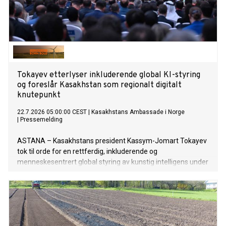
Tokayev etterlyser inkluderende global KI-styring
og foreslår Kasakhstan som regionalt digitalt
knutepunkt
22.7.2026 05:00:00 CEST
|
Kasakhstans Ambassade i Norge
|
Pressemelding
ASTANA – Kasakhstans president Kassym-Jomart Tokayev
tok til orde for en rettferdig, inkluderende og
menneskesentrert global styring av kunstig intelligens under
åpningen av Verdenskonferansen om kunstig intelligens
(WAIC) 2026 i Shanghai 17. juli. Han oppfordret til styrket
internasjonalt samarbeid og lanserte nye initiativer for å
fremme utviklingen og reguleringen av kunstig intelligens
samt styrke digital samhandling.