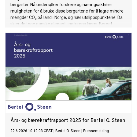
bergarter. Nå undersøker forskere og næringsaktører
muligheten for å bruke disse bergartene for å lagre mindre
mengder CO₂ på land i Norge, og nær utslippspunktene. Da
skjer det noe ganske elegant i naturens kjemi: Berget
reagerer med karbonet, som blir til stein.
Års- og bærekraftrapport 2025 for Bertel O. Steen
22.6.2026 10:19:03 CEST
|
Bertel O. Steen
|
Pressemelding