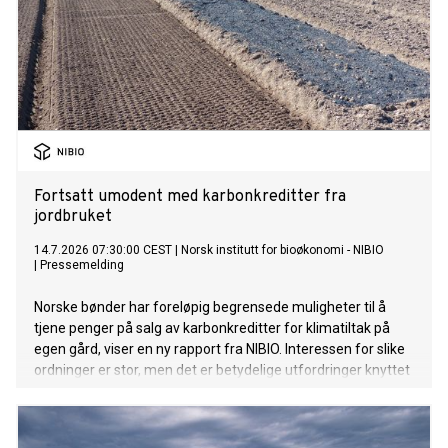
Fortsatt umodent med karbonkreditter fra
jordbruket
14.7.2026 07:30:00 CEST
|
Norsk institutt for bioøkonomi - NIBIO
|
Pressemelding
Norske bønder har foreløpig begrensede muligheter til å
tjene penger på salg av karbonkreditter for klimatiltak på
egen gård, viser en ny rapport fra NIBIO. Interessen for slike
ordninger er stor, men det er betydelige utfordringer knyttet
til teknologi, økonomi og markedets modenhet.