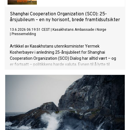
Shanghai Cooperation Organization (SCO): 25-
årsjubileum – en ny horisont, brede framtidsutsikter
13.6.2026 06:19:51 CEST
|
Kasakhstans Ambassade i Norge
|
Pressemelding
Artikkel av Kasakhstans utenriksminister Yermek
Kosherbayev i anledning 25-årsjubileet for Shanghai
Cooperation Organization (SCO) Dialog har alltid vært – og
er fortsatt – politikkens harde valuta. Evnen til å lytte til
hverandre og i fellesskap utvikle svar på samtidens
utfordringer er avgjørende for stabiliteten i det
internasjonale systemet, særlig i perioder preget av endring
eller krise. I dagens verden er dette blitt spesielt tydelig: Den
svekkede tilliten mellom stater er en konsekvens av at
dialog i seg selv er blitt en stadig knappere «ressurs».