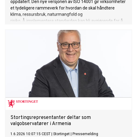
oppdatert. Den nye versjonen av ISO 14001 gir virksomheter
et tydeligere rammeverk for hvordan de skal håndtere
klima, ressursbruk, naturmangfold og
risiko. Å implementere standarden kan bli avgjørende for å
sikre markedsadgang og vinne kontrakter.
Stortingsrepresentanter deltar som
valgobservatører i Armenia
1.6.2026 10:07:15 CEST
|
Stortinget
|
Pressemelding