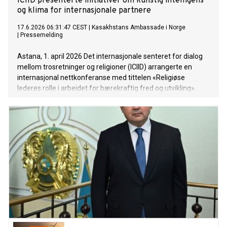
ICIID presenterte initiativer om kunstig intelligens
og klima for internasjonale partnere
17.6.2026 06:31:47 CEST
|
Kasakhstans Ambassade i Norge
|
Pressemelding
Astana, 1. april 2026 Det internasjonale senteret for dialog
mellom trosretninger og religioner (ICIID) arrangerte en
internasjonal nettkonferanse med tittelen «Religiøse
lederes rolle i arbeidet for bærekraftig fred og utvikling».
Under konferansen presenterte senteret to
konseptdokumenter for sine internasjonale partnere: «Etisk
kodeks for bruk av kunstig intelligens» og «Religionenes rolle
i bekjempelsen av klimaendringer».