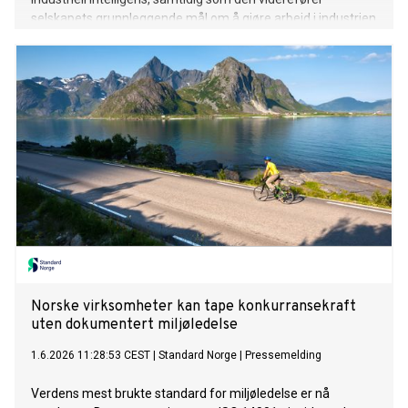
selskapets grunnleggende mål om å gjøre arbeid i industrien
enklere, tryggere og mer effektivt for team over hele
verden.
Norske virksomheter kan tape konkurransekraft
uten dokumentert miljøledelse
1.6.2026 11:28:53 CEST
|
Standard Norge
|
Pressemelding
Verdens mest brukte standard for miljøledelse er nå