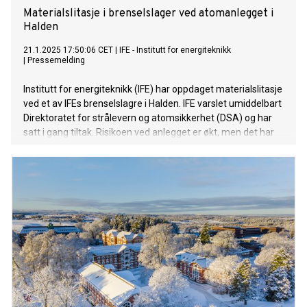
Materialslitasje i brenselslager ved atomanlegget i
Halden
21.1.2025 17:50:06 CET
|
IFE - Institutt for energiteknikk
|
Pressemelding
Institutt for energiteknikk (IFE) har oppdaget materialslitasje
ved et av IFEs brenselslagre i Halden. IFE varslet umiddelbart
Direktoratet for strålevern og atomsikkerhet (DSA) og har
satt i gang tiltak. Risikoen ved anlegget er økt, men det har
ikke vært økt stråling eller radioaktive utslipp.