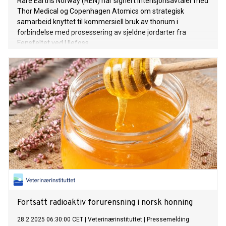
Rare Earths Norway (REN) har signert intensjonsavtaler med
Thor Medical og Copenhagen Atomics om strategisk
samarbeid knyttet til kommersiell bruk av thorium i
forbindelse med prosessering av sjeldne jordarter fra
Fensfeltet ved Ulefoss.
Fortsatt radioaktiv forurensning i norsk honning
28.2.2025 06:30:00 CET
|
Veterinærinstituttet
|
Pressemelding