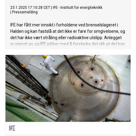
23.1.2025 17:10:28 CET
|
IFE - Institutt for energiteknikk
|
Pressemelding
IFE har fått mer innsikt i forholdene ved brenselslageret i
Halden og kan fastslå at det ikke er fare for omgivelsene, og
det har ikke vært stråling eller radioaktive utslipp. Anlegget
er stengt av, og IFE jobber med å forsterke det slik at det kan
komme i drift igjen.