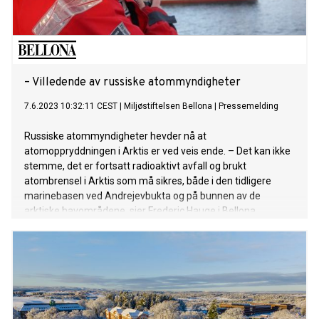
– Villedende av russiske atommyndigheter
7.6.2023 10:32:11 CEST
|
Miljøstiftelsen Bellona
|
Pressemelding
Russiske atommyndigheter hevder nå at
atomoppryddningen i Arktis er ved veis ende. – Det kan ikke
stemme, det er fortsatt radioaktivt avfall og brukt
atombrensel i Arktis som må sikres, både i den tidligere
marinebasen ved Andrejevbukta og på bunnen av de
arktiske havområdene, sier Frederic Hauge i Bellona.