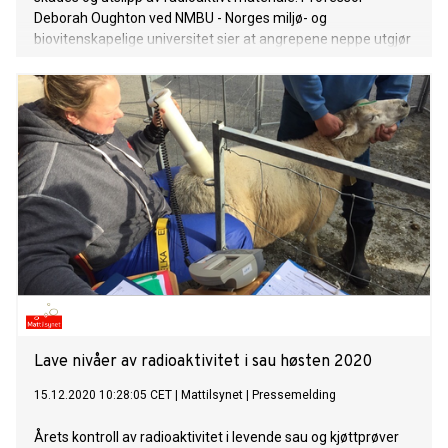
Deborah Oughton ved NMBU - Norges miljø- og
biovitenskapelige universitet sier at angrepene neppe utgjør
noen stor trussel for oss i Norge. Her svarer hun på fem
kjappe om situasjonen i anledning FNs minnedag for
Tsjernobyl-ulykken.
Lave nivåer av radioaktivitet i sau høsten 2020
15.12.2020 10:28:05 CET
|
Mattilsynet
|
Pressemelding
Årets kontroll av radioaktivitet i levende sau og kjøttprøver