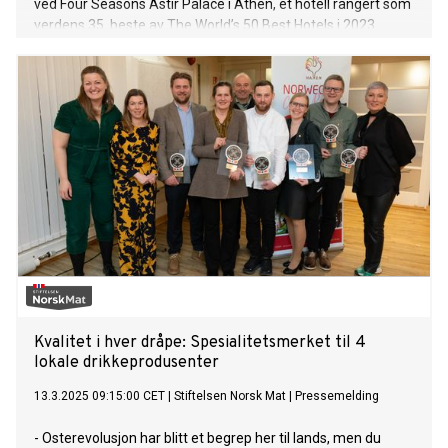
ved Four Seasons Astir Palace i Athen, et hotell rangert som
verdens 35. beste av The World’s 50 Best Hotels i 2023.
Sammen med den anerkjente baren HIMKOK i Oslo, rangert
som verdens 11. beste bar (The World’s 50 Best Bars),
serverte Britannias bartendere signaturcocktails basert på
trønderske råvarer.
Kvalitet i hver dråpe: Spesialitetsmerket til 4
lokale drikkeprodusenter
13.3.2025 09:15:00 CET
|
Stiftelsen Norsk Mat
|
Pressemelding
- Osterevolusjon har blitt et begrep her til lands, men du