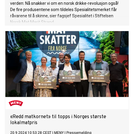
verden: Nå snakker vi om en norsk drikke-revolusjon også!
De fire produsentene som tildeles Spesialitetsmerket får
råvarene til å skinne, sier fagsjef Spesialitet i Stiftelsen
Norsk Mat Marit Strand.
«Redd matkornet» til topps i Norges største
lokalmatpris
20.9.2024 10:53:28 CEST
|
MENY
|
Pressemelding