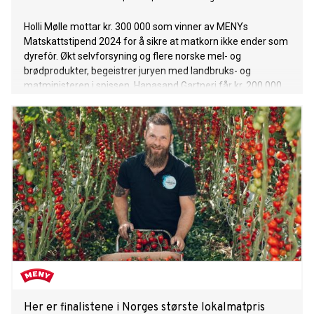
Holli Mølle mottar kr. 300 000 som vinner av MENYs
Matskattstipend 2024 for å sikre at matkorn ikke ender som
dyrefôr. Økt selvforsyning og flere norske mel- og
brødprodukter, begeistrer juryen med landbruks- og
matministeren i spissen. Hanasand Gartneri får kr. 200 000
for å utvikle en tomatserie laget av overskuddstomater,
mens Gaardsbrenneriet får kr. 100 000 for å utvikle
alkoholfrie cocktails.
Her er finalistene i Norges største lokalmatpris