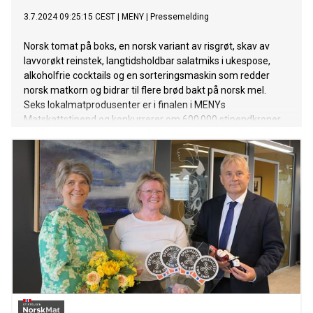
3.7.2024 09:25:15 CEST
|
MENY
|
Pressemelding
Norsk tomat på boks, en norsk variant av risgrøt, skav av
lavvorøkt reinstek, langtidsholdbar salatmiks i ukespose,
alkoholfrie cocktails og en sorteringsmaskin som redder
norsk matkorn og bidrar til flere brød bakt på norsk mel.
Seks lokalmatprodusenter er i finalen i MENYs
Matskattstipend og konkurrerer om 600 000 stipendkroner.