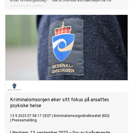
etter omsorgsbolig? – Gå til Stendis kontaktskjema for
omsorgstjenester
Kriminalomsorgen øker sitt fokus på ansattes
psykiske helse
13.9.2023 07:58:17 CEST
|
Kriminalomsorgsdirektoratet (KDI)
|
Pressemelding
Lillestrøm, 13. september 2023 – Syv av ti nåværende