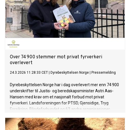
Over 74 900 stemmer mot privat fyrverkeri
overlevert
24.3.2026 11:28:33 CET
|
Dyrebeskyttelsen Norge
|
Pressemelding
Dyrebeskyttelsen Norge har i dag overlevert mer enn 74 900
underskrifter til Justis- og beredskapsminister Astri Aas-
Hansen med krav om et nasjonalt forbud mot privat
fyrverkeri. Landsforeningen for PTSD, Gjensidige, Tryg
Forsikring, Blindeforbundet og 63 andre organisasjoner
stiller seg bak dette oppropet.