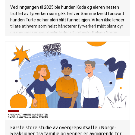
Ved inngangen til 2025 ble hunden Koda og eieren nesten
truffet av fyrverkeri som gikk feil vei. Samme kveld forsvant
hunden Turte og har aldri blitt funnet igjen. Vi kan ikke lenger
tillate at hvem som helst håndterer fyrverkeri midt blant dyr
og mennesker, sier daglig leder i Dyrebeskyttelsen Norge.
Første store studie av overgrepsutsatte i Norge:
Reaksjoner fra familie og venner er avgjørende for