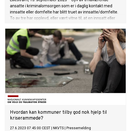
ansatte i kriminalomsorgen som er i daglig kontakt med
innsatte eller domfelte har blitt truet av innsatte/domfelte.
To av tre har opplevd, eller vært vitne til, at en innsatt eller
domfelt har begått selvmord eller forsøkt å gjøre det.
Kriminalomsorgen intensiverer nå sitt arbeid med ansattes
psykiske helse.
Hvordan kan kommuner tilby god nok hjelp til
kriserammede?
27.6.2023 07:45:00 CEST
|
NKVTS
|
Pressemelding