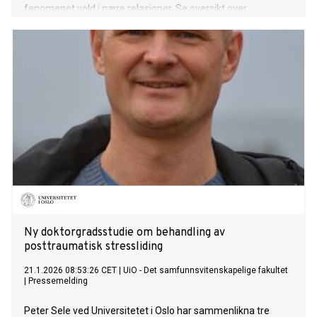
fenomenet vold i nære relasjoner. Se oversikt over
kontaktpersoner og fakta under. Omfattende mediedekning
om vold i nære relasjoner, kan virke aktiverende for mange
utsatte, og flere kan få behov for å søke hjelp for egen
situasjon. Info om hva utsatte kan trenge, og liste over
hjelpetjenester ligger også i denne saken.
Ny doktorgradsstudie om behandling av
posttraumatisk stressliding
21.1.2026 08:53:26 CET
|
UiO - Det samfunnsvitenskapelige fakultet
|
Pressemelding
Peter Sele ved Universitetet i Oslo har sammenlikna tre