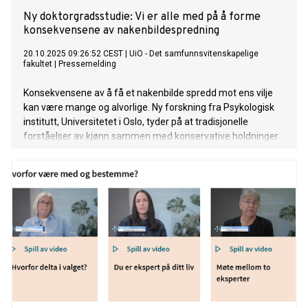
Ny doktorgradsstudie: Vi er alle med på å forme
konsekvensene av nakenbildespredning
20.10.2025 09:26:52 CEST
|
UiO - Det samfunnsvitenskapelige
fakultet
|
Pressemelding
Konsekvensene av å få et nakenbilde spredd mot ens vilje
kan være mange og alvorlige. Ny forskning fra Psykologisk
institutt, Universitetet i Oslo, tyder på at tradisjonelle
forståelser av kjønn sammen med konservative holdninger
til seksualitet og nakenbildedeling er viktige kilder til skade.