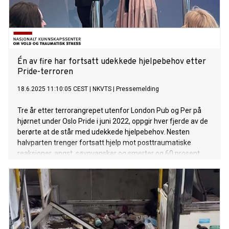
Én av fire har fortsatt udekkede hjelpebehov etter
Pride-terroren
18.6.2025 11:10:05 CEST
|
NKVTS
|
Pressemelding
Tre år etter terrorangrepet utenfor London Pub og Per på
hjørnet under Oslo Pride i juni 2022, oppgir hver fjerde av de
berørte at de står med udekkede hjelpebehov. Nesten
halvparten trenger fortsatt hjelp mot posttraumatiske
reaksjoner, angst, søvnvansker og smerter og 60 prosent
sier de ikke opplevde hjelpen de fikk som tilfredsstillende.