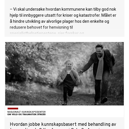
– Vi skal undersøke hvordan kommunene kan tilby god nok
hjelp til innbyggere utsatt for kriser og katastrofer. Målet er
å hindre utvikling av alvorlige plager hos den enkelte og
redusere behovet for henvisning til
spesialisthelsetjenestene, sier forsker og
psykologspesialist Harald Bækkelund.
Hvordan jobbe kunnskapsbasert med behandling av