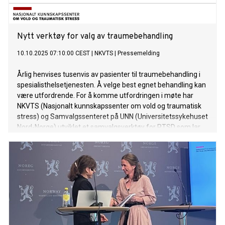
Nytt verktøy for valg av traumebehandling
10.10.2025 07:10:00 CEST
|
NKVTS
|
Pressemelding
Årlig henvises tusenvis av pasienter til traumebehandling i
spesialisthelsetjenesten. Å velge best egnet behandling kan
være utfordrende. For å komme utfordringen i møte har
NKVTS (Nasjonalt kunnskapssenter om vold og traumatisk
stress) og Samvalgssenteret på UNN (Universitetssykehuset
Nord-Norge) utviklet et samvalgsverktøy for PTSD som lar
pasienten være med å bestemme behandlingsmetode.