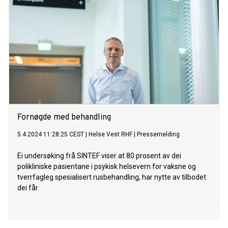
virkelig en ønsket utvikling?
Fornøgde med behandling
5.4.2024 11:28:25 CEST
|
Helse Vest RHF
|
Pressemelding
Ei undersøking frå SINTEF viser at 80 prosent av dei
polikliniske pasientane i psykisk helsevern for vaksne og
tverrfagleg spesialisert rusbehandling, har nytte av tilbodet
dei får.