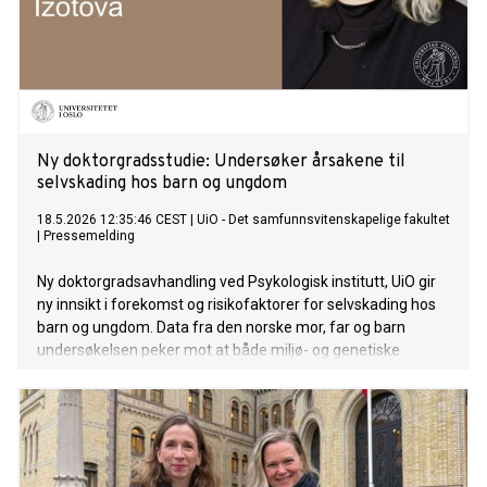
Ny doktorgradsstudie: Undersøker årsakene til
selvskading hos barn og ungdom
18.5.2026 12:35:46 CEST
|
UiO - Det samfunnsvitenskapelige fakultet
|
Pressemelding
Ny doktorgradsavhandling ved Psykologisk institutt, UiO gir
ny innsikt i forekomst og risikofaktorer for selvskading hos
barn og ungdom. Data fra den norske mor, far og barn
undersøkelsen peker mot at både miljø- og genetiske
faktorer bidrar til sårbarhet for selvskading hos barn og
ungdom.