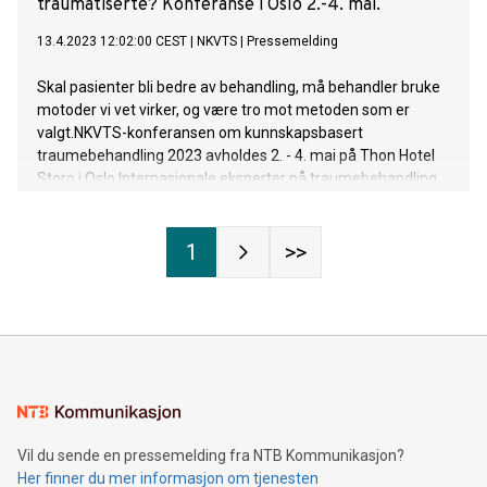
traumatiserte? Konferanse i Oslo 2.-4. mai.
13.4.2023 12:02:00 CEST
|
NKVTS
|
Pressemelding
Skal pasienter bli bedre av behandling, må behandler bruke
motoder vi vet virker, og være tro mot metoden som er
valgt.NKVTS-konferansen om kunnskapsbasert
traumebehandling 2023 avholdes 2. - 4. mai på Thon Hotel
Storo i Oslo.Internasjonale eksperter på traumebehandling
er tilgjengelige for intervju.
1
>>
Vil du sende en pressemelding fra NTB Kommunikasjon?
Her finner du mer informasjon om tjenesten