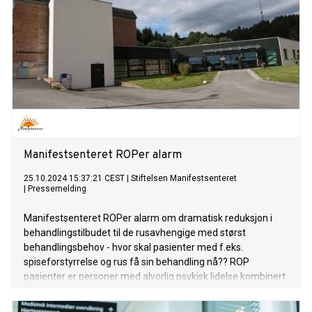
Manifestsenteret ROPer alarm
25.10.2024 15:37:21 CEST
|
Stiftelsen Manifestsenteret
|
Pressemelding
Manifestsenteret ROPer alarm om dramatisk reduksjon i
behandlingstilbudet til de rusavhengige med størst
behandlingsbehov - hvor skal pasienter med f.eks.
spiseforstyrrelse og rus få sin behandling nå?? ROP
pasienter er personer med alvorlig psykisk lidelse kombinert
med ruslidelse. Antall ROP døgnplasser har gått ned fra ca.
55 til skarve 39 plasser for hele regionen i anbudet – er det