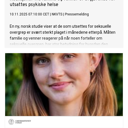
utsattes psykiske helse
10.11.2025 07:10:00 CET
|
NKVTS
|
Pressemelding
En ny, norsk studie viser at de som utsettes for seksuelle
overgrep er svært sterkt plaget i månedene etterpå. Måten
familie og venner reagerer på når noen forteller om
seksuelle overgrep, har stor betydning for hvordan den
utsatte har det. Særlig kan negative reaksjoner fra de
nærmeste gjøre posttraumatiske stressreaksjoner verre.