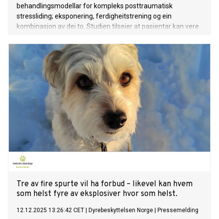
behandlingsmodellar for kompleks posttraumatisk
stressliding; eksponering, ferdigheitstrening og ein
kombinasjon av dei to. Studien tilseier at pasientar kan vere
betre tent med kortare eksponeringsbehandling enn med
ein kombinasjon av fleire behandlingskomponentar.
Tre av fire spurte vil ha forbud – likevel kan hvem
som helst fyre av eksplosiver hvor som helst.
12.12.2025 13:26:42 CET
|
Dyrebeskyttelsen Norge
|
Pressemelding