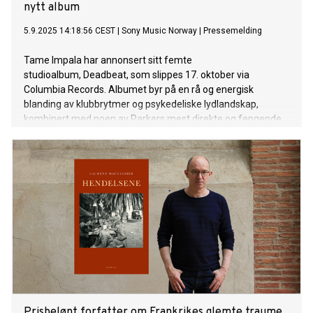
nytt album
5.9.2025 14:18:56 CEST
|
Sony Music Norway
|
Pressemelding
Tame Impala har annonsert sitt femte
studioalbum, Deadbeat, som slippes 17. oktober via
Columbia Records. Albumet byr på en rå og energisk
blanding av klubbrytmer og psykedeliske lydlandskap,
kombinert med noen av Parkers mest direkte og fengende
låter til nå.
Prisbelønt forfatter om Frankrikes glemte traume