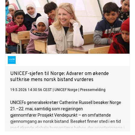
UNICEF-sjefen til Norge: Advarer om økende
sultkrise mens norsk bistand vurderes
19.5.2026 14:30:56 CEST
|
UNICEF Norge
|
Pressemelding
UNICEFs generalsekretær Catherine Russell besøker Norge
21.–22. mai, samtidig som regjeringen
gjennomfører Prosjekt Vendepunkt – en omfattende
gjennomgang av norsk bistand. Besøket finner sted i en tid
med økende globale humanitære behov, der prioriteringene i
norsk utviklingspolitikk kan få direkte konsekvenser for barn