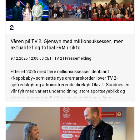
Våren på TV 2: Gjensyn med millionsuksesser, mer
aktualitet og fotball-VM i sikte
9.12.2025 12:00:00 CET
|
TV 2
|
Pressemelding
Etter et 2025 med flere millionsuksesser, deriblant
«Nepobaby» som satte nye dramarekorder, lover TV 2-
sjefredaktør og administrerende direktør Olav T. Sandnes en
vår fylt med variert underholdning, store sportsøyeblikk og
nyheter døgnet rundt. Ett av høydepunktene i vår er
realitysuksessen «Spillet», som er tilbake med ny
kjendissesong – der Birgit Skarstein, Stian Blipp og Aylar Lie
er blant spillerne.