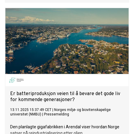
trygghet og stabile løsninger, sier John Fiskvik, styreleder i
Motvind Norge.
Er batteriproduksjon veien til å bevare det gode liv
for kommende generasjoner?
13.11.2025 15:37:49 CET
|
Norges miljø- og biovitenskapelige
universitet (NMBU)
|
Pressemelding
Den planlagte gigafabrikken i Arendal viser hvordan Norge
satser på reindustrialisering etter oljen.