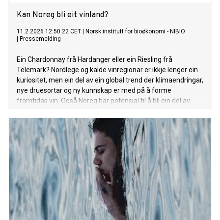
Kan Noreg bli eit vinland?
11.2.2026 12:50:22 CET
|
Norsk institutt for bioøkonomi - NIBIO
|
Pressemelding
Ein Chardonnay frå Hardanger eller ein Riesling frå
Telemark? Nordlege og kalde vinregionar er ikkje lenger ein
kuriositet, men ein del av ein global trend der klimaendringar,
nye druesortar og ny kunnskap er med på å forme
framtidas vin. Også Noreg har potensial til å bli ein del av
denne utviklinga.