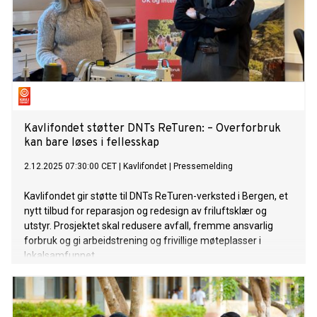
Kavlifondet støtter DNTs ReTuren: – Overforbruk
kan bare løses i fellesskap
2.12.2025 07:30:00 CET
|
Kavlifondet
|
Pressemelding
Kavlifondet gir støtte til DNTs ReTuren-verksted i Bergen, et
nytt tilbud for reparasjon og redesign av friluftsklær og
utstyr. Prosjektet skal redusere avfall, fremme ansvarlig
forbruk og gi arbeidstrening og frivillige møteplasser i
lokalsamfunnet.