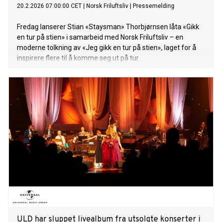
20.2.2026 07:00:00 CET
|
Norsk Friluftsliv
|
Pressemelding
Fredag lanserer Stian «Staysman» Thorbjørnsen låta «Gikk
en tur på stien» i samarbeid med Norsk Friluftsliv – en
moderne tolkning av «Jeg gikk en tur på stien», laget for å
inspirere flere til å komme seg ut på tur.
ULD har sluppet livealbum fra utsolgte konserter i