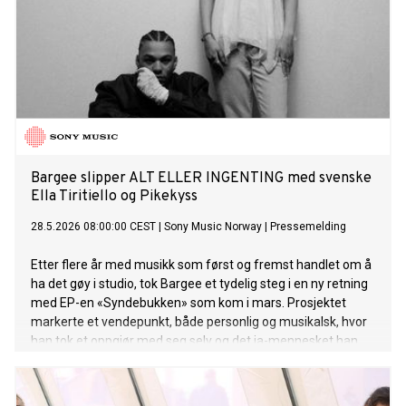
Bargee slipper ALT ELLER INGENTING med svenske
Ella Tiritiello og Pikekyss
28.5.2026 08:00:00 CEST
|
Sony Music Norway
|
Pressemelding
Etter flere år med musikk som først og fremst handlet om å
ha det gøy i studio, tok Bargee et tydelig steg i en ny retning
med EP-en «Syndebukken» som kom i mars. Prosjektet
markerte et vendepunkt, både personlig og musikalsk, hvor
han tok et oppgjør med seg selv og det ja-mennesket han
har vært.