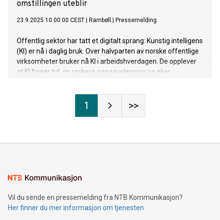
omstillingen uteblir
23.9.2025 10:00:00 CEST
|
Rambøll
|
Pressemelding
Offentlig sektor har tatt et digitalt sprang: Kunstig intelligens
(KI) er nå i daglig bruk. Over halvparten av norske offentlige
virksomheter bruker nå KI i arbeidshverdagen. De opplever
at KI frigjør tid, gir raskere oppgaveløsning og øker
kvaliteten. Men bare én av fire klarer å gjøre
effektivitetsgevinsten om til reelle kostnadsbesparelser,
viser årets IT i praksis-undersøkelse.
1
>>
Vil du sende en pressemelding fra NTB Kommunikasjon?
Her finner du mer informasjon om tjenesten