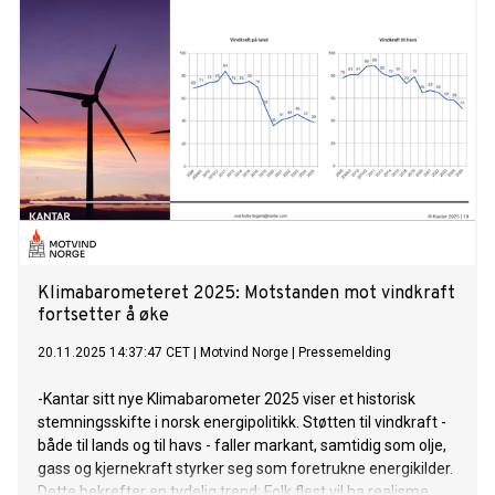
Klimabarometeret 2025: Motstanden mot vindkraft
fortsetter å øke
20.11.2025 14:37:47 CET
|
Motvind Norge
|
Pressemelding
-Kantar sitt nye Klimabarometer 2025 viser et historisk
stemningsskifte i norsk energipolitikk. Støtten til vindkraft -
både til lands og til havs - faller markant, samtidig som olje,
gass og kjernekraft styrker seg som foretrukne energikilder.
Dette bekrefter en tydelig trend: Folk flest vil ha realisme,