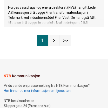
Norges vassdrags- og energidirektorat (NVE) har gitt Lede
AS konsesjon til å bygge Frier transformatorstasjon i
Telemark ved industriområdet Frier Vest. De har også fått
tillatelse til å bygge to parallelle kraftledninger på 5,5
kilometer, for å knytte stasjonen til Herum
transformatorstasjon.
1
>>
Vil du sende en pressemelding fra NTB Kommunikasjon?
Her finner du mer informasjon om tjenesten
NTB besøksadresse
Skippergata 24 (Pressens hus)