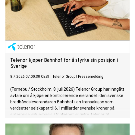
Telenor kjøper Bahnhof for å styrke sin posisjon i
Sverige
8.7.2026 07:00:30 CEST
|
Telenor Group
|
Pressemelding
(Fornebu / Stockholm, 8. juli 2026) Telenor Group har inngått
avtale om å kjøpe en kontrollerende eierandel i den svenske
bredbåndsleverandøren Bahnhof i en transaksjon som
verdsetter selskapet til 6,1 milliarder svenske kroner på
enterprise value-basis. Oppkjøpet vil gjøre Telenor til
Sveriges nest største leverandør av fast bredbånd.
Gjennomføringen av oppkjøpet, som er betinget av
myndighetsgodkjenninger, vil utløse en plikt for Telenor til å