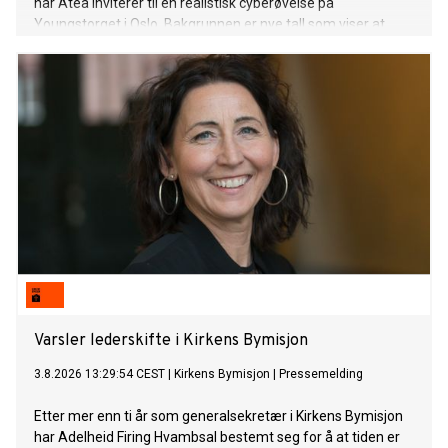
når Atea inviterer til en realistisk cyberøvelse på
Youngstorget i Oslo. Bakgrunnen er nye tall som viser at
mange norske virksomheter har planer for å håndtere
cyberangrep, men få trener på dem.
Varsler lederskifte i Kirkens Bymisjon
3.8.2026 13:29:54 CEST
|
Kirkens Bymisjon
|
Pressemelding
Etter mer enn ti år som generalsekretær i Kirkens Bymisjon
har Adelheid Firing Hvambsal bestemt seg for å at tiden er