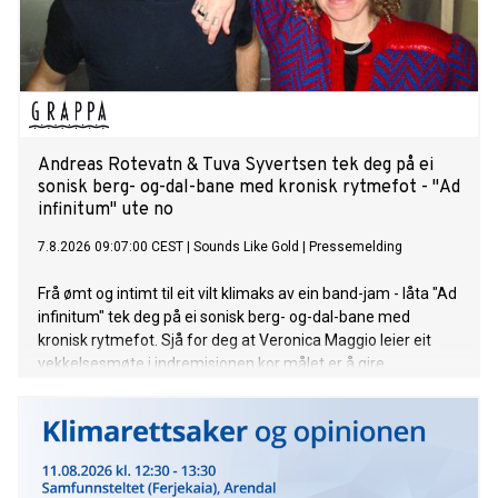
Andreas Rotevatn & Tuva Syvertsen tek deg på ei
sonisk berg- og-dal-bane med kronisk rytmefot - "Ad
infinitum" ute no
7.8.2026 09:07:00 CEST
|
Sounds Like Gold
|
Pressemelding
Frå ømt og intimt til eit vilt klimaks av ein band-jam - låta "Ad
infinitum" tek deg på ei sonisk berg- og-dal-bane med
kronisk rytmefot. Sjå for deg at Veronica Maggio leier eit
vekkelsesmøte i indremisjonen kor målet er å gire
forsamlinga opp med pur glede og suggesjon. Liturgien til
den her seansen er Rotevatn sin tekst på arkaisk nynorsk, og
krinsar kring at jaget mot noko nytt og sjølvrealisérande er
ein uendeleg prosess. "Ad infinitum", frå Andreas Rotevatn
si komande plate "Mellom saltvatn og sola", er ute no!