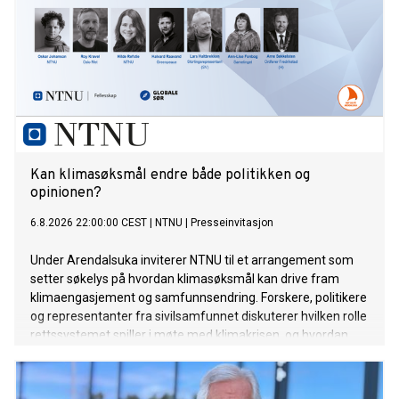
Kan klimasøksmål endre både politikken og
opinionen?
6.8.2026 22:00:00 CEST
|
NTNU
|
Presseinvitasjon
Under Arendalsuka inviterer NTNU til et arrangement som
setter søkelys på hvordan klimasøksmål kan drive fram
klimaengasjement og samfunnsendring. Forskere, politikere
og representanter fra sivilsamfunnet diskuterer hvilken rolle
rettssystemet spiller i møte med klimakrisen, og hvordan
juridiske prosesser påvirker opinionen.