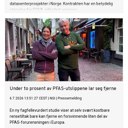
datasenterprosjekter i Norge. Kontrakten har en betydelig
størrelse for EQVA, inkludert opsjoner.
Under to prosent av PFAS-utslippene lar seg fjerne
6.7.2026 13:51:27 CEST
|
NGI
|
Pressemelding
En ny fagfellevurdert studie viser at selv svært kostbare
rensetiltak bare kan fjerne en forsvinnende liten del av
PFAS-forurensningen i Europa.