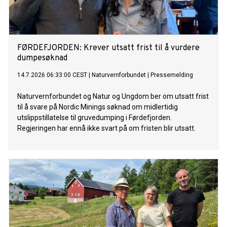
FØRDEFJORDEN: Krever utsatt frist til å vurdere
dumpesøknad
14.7.2026 06:33:00 CEST
|
Naturvernforbundet
|
Pressemelding
Naturvernforbundet og Natur og Ungdom ber om utsatt frist
til å svare på Nordic Minings søknad om midlertidig
utslippstillatelse til gruvedumping i Førdefjorden.
Regjeringen har ennå ikke svart på om fristen blir utsatt.