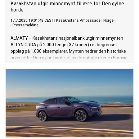
Kasakhstan utgir minnemynt til ære for Den gylne
horde
17.7.2026 19:01:48 CEST
|
Kasakhstans Ambassade i Norge
|
Pressemelding
ALMATY – Kasakhstans nasjonalbank utgir minnemynten
ALTYN ORDA på 2.000 tenge (37 kroner) i et begrenset
opplag på 1.000 eksemplarer. Mynten hedrer den historiske
arven etter Den gylne horde, et av de største rikene i Eurasia
på 1200- til 1400-tallet.