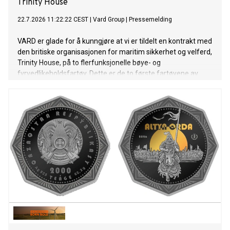
Trinity House
22.7.2026 11:22:22 CEST
|
Vard Group
|
Pressemelding
VARD er glade for å kunngjøre at vi er tildelt en kontrakt med
den britiske organisasjonen for maritim sikkerhet og velferd,
Trinity House, på to flerfunksjonelle bøye- og
fyrvedlikeholdsfartøy. Dette er de to første fartøyene av
denne typen VARD har signert kontrakt på. Kontraktsverdien
overstiger 220 millioner euro.