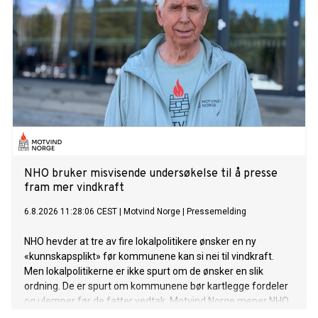
NHO bruker misvisende undersøkelse til å presse
fram mer vindkraft
6.8.2026 11:28:06 CEST
|
Motvind Norge
|
Pressemelding
NHO hevder at tre av fire lokalpolitikere ønsker en ny
«kunnskapsplikt» før kommunene kan si nei til vindkraft.
Men lokalpolitikerne er ikke spurt om de ønsker en slik
ordning. De er spurt om kommunene bør kartlegge fordeler
og ulemper før de fatter vedtak. Motvind Norge mener NHO
bruker et selvfølgelig svar til å legitimere mer statlig press