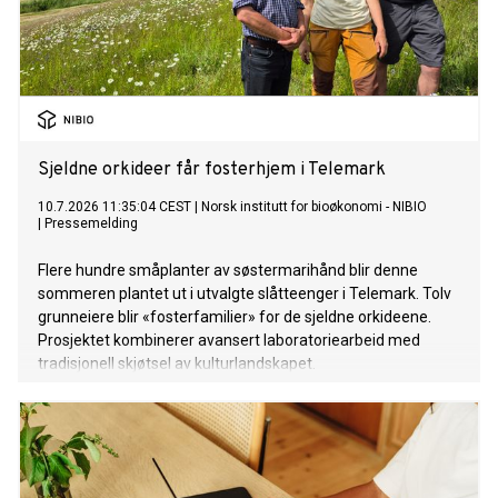
Sjeldne orkideer får fosterhjem i Telemark
10.7.2026 11:35:04 CEST
|
Norsk institutt for bioøkonomi - NIBIO
|
Pressemelding
Flere hundre småplanter av søstermarihånd blir denne
sommeren plantet ut i utvalgte slåtteenger i Telemark. Tolv
grunneiere blir «fosterfamilier» for de sjeldne orkideene.
Prosjektet kombinerer avansert laboratoriearbeid med
tradisjonell skjøtsel av kulturlandskapet.