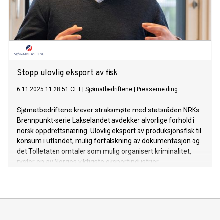
Stopp ulovlig eksport av fisk
6.11.2025 11:28:51 CET
|
Sjømatbedriftene
|
Pressemelding
Sjømatbedriftene krever straksmøte med statsråden NRKs
Brennpunkt-serie Lakselandet avdekker alvorlige forhold i
norsk oppdrettsnæring. Ulovlig eksport av produksjonsfisk til
konsum i utlandet, mulig forfalskning av dokumentasjon og
det Tolletaten omtaler som mulig organisert kriminalitet,
ryster en av Norges viktigste eksportindustrier.