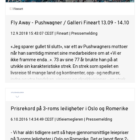
Fly Away - Pushwagner / Galleri Fineart 13.09 - 14.10
12.9.2018 15:43:07 CEST
|
Fineart
|
Pressemelding
«Jeg sparer gullet til slutt», var ett av Pushwagners mottoer
når han samtidig minnet sine medarbeidere om at «Vi er
ikke framme enda...». 73 av sine 77 år brukte han på at
utvikle sin karakteristiske strek. En strek som speilet en
livsreise til mange land og kontinenter, opp- og nedturer,
indre og ytre landskap, visjoner og skrekkvisjoner - en strek
som skapte en rekke uforglemmelige ikoniske verk som nå
henger på utallige vegger, fra Nasjonalmuseet til de mange
hjem i Norge.
Prisrekord på 3-roms leiligheter i Oslo og Romerike
6.10.2016 14:34:49 CEST
|
Utleiemegleren
|
Pressemelding
- Vi har aldri tidligere sett så høye gjennomsnittlige leiepriser
på 3-roms leiligheter i Oslo og Romerike. Det er langt flere 2-