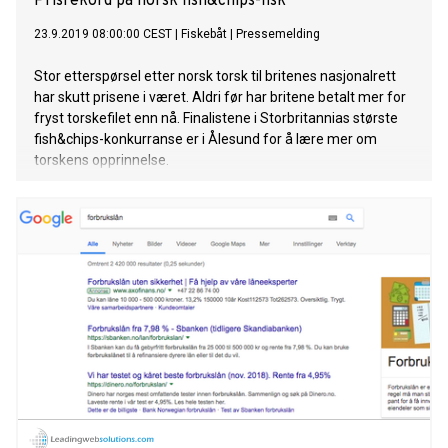
Prisrekord på norsk fish&chips-fisk
23.9.2019 08:00:00 CEST
|
Fiskebåt
|
Pressemelding
Stor etterspørsel etter norsk torsk til britenes nasjonalrett
har skutt prisene i været. Aldri før har britene betalt mer for
fryst torskefilet enn nå. Finalistene i Storbritannias største
fish&chips-konkurranse er i Ålesund for å lære mer om
torskens opprinnelse.