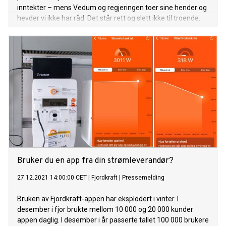
inntekter – mens Vedum og regjeringen toer sine hender og
hevder vi ikke har råd. Det står rett og slett ikke til troende,
uttrykker administrerende direktør i Norges Lastebileier-
Forbund (NLF), Geir A. Mo.
Bruker du en app fra din strømleverandør?
27.12.2021 14:00:00 CET
|
Fjordkraft
|
Pressemelding
Bruken av Fjordkraft-appen har eksplodert i vinter. I
desember i fjor brukte mellom 10 000 og 20 000 kunder
appen daglig. I desember i år passerte tallet 100 000 brukere