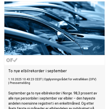
To nye elbilrekorder i september
1.10.2025 10:43:23 CEST
|
Opplysningsrådet for veitrafikken (OFV)
|
Pressemelding
September ga to nye elbilrekorder i Norge. 98,3 prosent av
alle nye personbiler i september var elbiler – den høyeste
andelen noensinne registrert i en enkeltmåned. Og etter
årets første ni måneder er elbilandelen av nybilsalget på