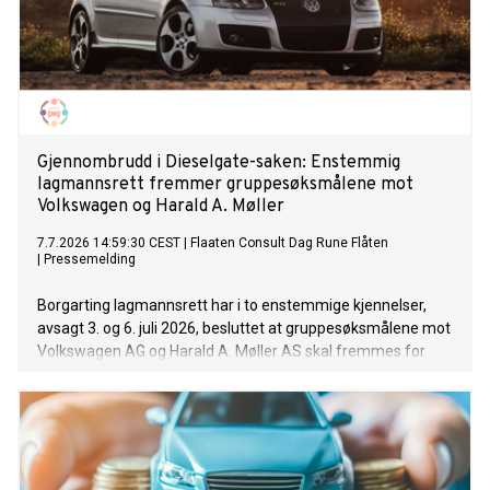
Gjennombrudd i Dieselgate-saken: Enstemmig
lagmannsrett fremmer gruppesøksmålene mot
Volkswagen og Harald A. Møller
7.7.2026 14:59:30 CEST
|
Flaaten Consult Dag Rune Flåten
|
Pressemelding
Borgarting lagmannsrett har i to enstemmige kjennelser,
avsagt 3. og 6. juli 2026, besluttet at gruppesøksmålene mot
Volkswagen AG og Harald A. Møller AS skal fremmes for
norsk rett. Rundt 150.000 norske biler er berørt. Saken kan
bli avgjort gjennom forlik allerede før den når rettssalen, og
berørte bileiere oppfordres derfor til å melde seg på
klagesaken hos Bilklager.no nå, ikke vente.