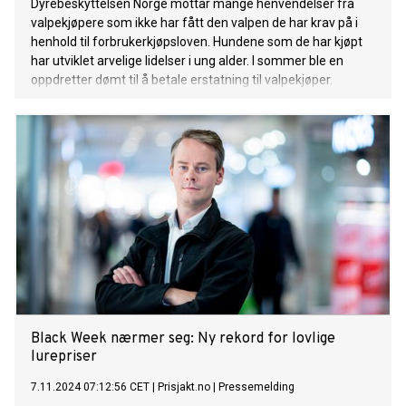
Dyrebeskyttelsen Norge mottar mange henvendelser fra
valpekjøpere som ikke har fått den valpen de har krav på i
henhold til forbrukerkjøpsloven. Hundene som de har kjøpt
har utviklet arvelige lidelser i ung alder. I sommer ble en
oppdretter dømt til å betale erstatning til valpekjøper.
Black Week nærmer seg: Ny rekord for lovlige
lurepriser
7.11.2024 07:12:56 CET
|
Prisjakt.no
|
Pressemelding