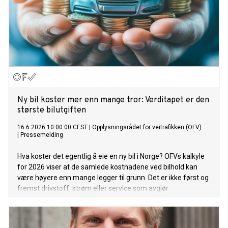
Ny bil koster mer enn mange tror: Verditapet er den
største bilutgiften
16.6.2026 10:00:00 CEST
|
Opplysningsrådet for veitrafikken (OFV)
|
Pressemelding
Hva koster det egentlig å eie en ny bil i Norge? OFVs kalkyle
for 2026 viser at de samlede kostnadene ved bilhold kan
være høyere enn mange legger til grunn. Det er ikke først og
fremst drivstoff, strøm eller service som avgjør
totalregningen. Den største kostnaden er verditapet.