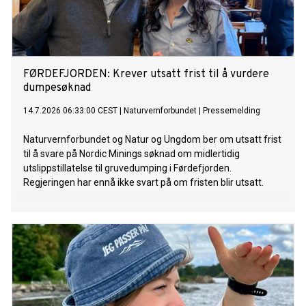
FØRDEFJORDEN: Krever utsatt frist til å vurdere
dumpesøknad
14.7.2026 06:33:00 CEST
|
Naturvernforbundet
|
Pressemelding
Naturvernforbundet og Natur og Ungdom ber om utsatt frist
til å svare på Nordic Minings søknad om midlertidig
utslippstillatelse til gruvedumping i Førdefjorden.
Regjeringen har ennå ikke svart på om fristen blir utsatt.