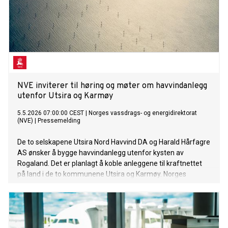
NVE inviterer til høring og møter om havvindanlegg
utenfor Utsira og Karmøy
5.5.2026 07:00:00 CEST
|
Norges vassdrags- og energidirektorat
(NVE)
|
Pressemelding
De to selskapene Utsira Nord Havvind DA og Harald Hårfagre
AS ønsker å bygge havvindanlegg utenfor kysten av
Rogaland. Det er planlagt å koble anleggene til kraftnettet
på land i de to kommunene Utsira og Karmøy. Norges
vassdrags- og energidirektorat inviterer til en offentlig
høring og folkemøter i juni.