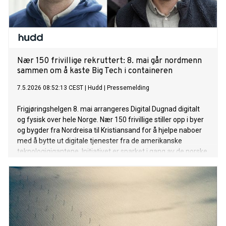
Nær 150 frivillige rekruttert: 8. mai går nordmenn
sammen om å kaste Big Tech i containeren
7.5.2026 08:52:13 CEST
|
Hudd
|
Pressemelding
Frigjøringshelgen 8. mai arrangeres Digital Dugnad digitalt
og fysisk over hele Norge. Nær 150 frivillige stiller opp i byer
og bygder fra Nordreisa til Kristiansand for å hjelpe naboer
med å bytte ut digitale tjenester fra de amerikanske
teknologigigantene. Initiativet er sparket i gang av de norske
teknologiselskapene Vivaldi og Hudd, med sveitsiske Proton
som partner.