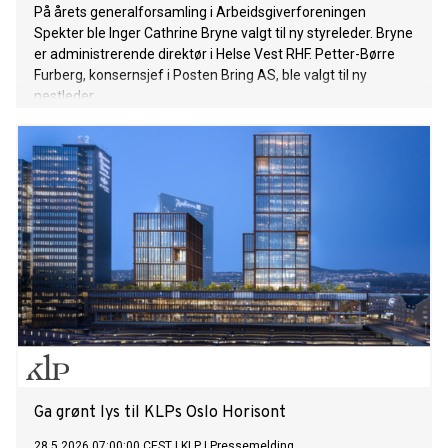
På årets generalforsamling i Arbeidsgiverforeningen
Spekter ble Inger Cathrine Bryne valgt til ny styreleder. Bryne
er administrerende direktør i Helse Vest RHF. Petter-Børre
Furberg, konsernsjef i Posten Bring AS, ble valgt til ny
nestleder.
Ga grønt lys til KLPs Oslo Horisont
28.5.2026 07:00:00 CEST
|
KLP
|
Pressemelding