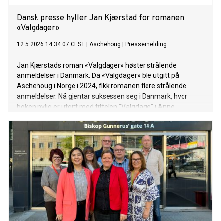
Dansk presse hyller Jan Kjærstad for romanen
«Valgdager»
12.5.2026 14:34:07 CEST
|
Aschehoug
|
Pressemelding
Jan Kjærstads roman «Valgdager» høster strålende
anmeldelser i Danmark. Da «Valgdager» ble utgitt på
Aschehoug i Norge i 2024, fikk romanen flere strålende
anmeldelser. Nå gjentar suksessen seg i Danmark, hvor
boken nylig er utgitt med tittelen "Valgdage" i Anne
Matthiesens oversettelse på dansk Gyldendal.