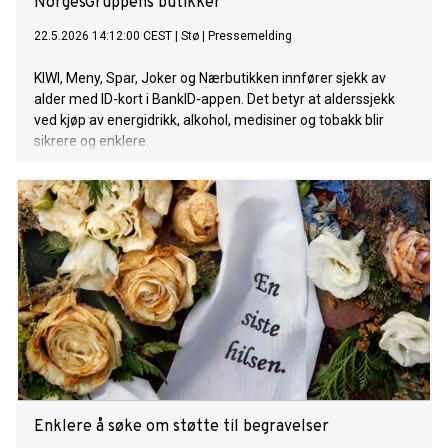
NorgesGruppens butikker
22.5.2026 14:12:00 CEST
|
Stø
|
Pressemelding
KIWI, Meny, Spar, Joker og Nærbutikken innfører sjekk av
alder med ID-kort i BankID-appen. Det betyr at alderssjekk
ved kjøp av energidrikk, alkohol, medisiner og tobakk blir
sikrere og enklere.
Enklere å søke om støtte til begravelser