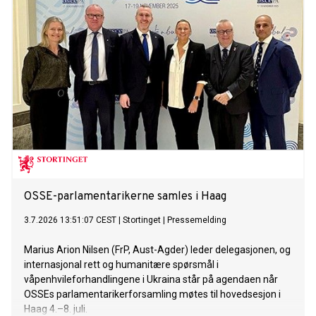
OSSE-parlamentarikerne samles i Haag
3.7.2026 13:51:07 CEST
|
Stortinget
|
Pressemelding
Marius Arion Nilsen (FrP, Aust-Agder) leder delegasjonen, og
internasjonal rett og humanitære spørsmål i
våpenhvileforhandlingene i Ukraina står på agendaen når
OSSEs parlamentarikerforsamling møtes til hovedsesjon i
Haag 4.–8. juli.