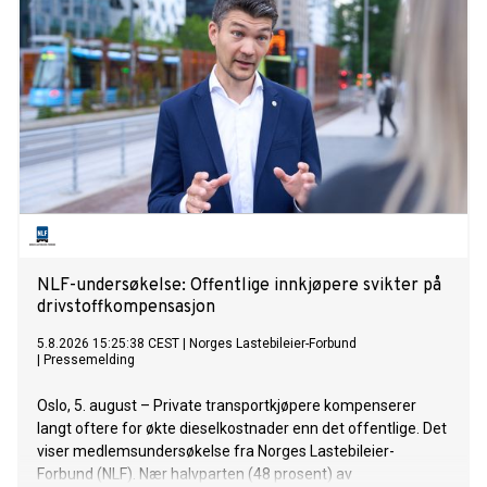
kommunale kontrakter er andelen 35 prosent, mens den er
rundt 10 prosent for fylkeskommunale og statlige avtaler.
NLF-undersøkelse: Offentlige innkjøpere svikter på
drivstoffkompensasjon
5.8.2026 15:25:38 CEST
|
Norges Lastebileier-Forbund
|
Pressemelding
Oslo, 5. august – Private transportkjøpere kompenserer
langt oftere for økte dieselkostnader enn det offentlige. Det
viser medlemsundersøkelse fra Norges Lastebileier-
Forbund (NLF). Nær halvparten (48 prosent) av