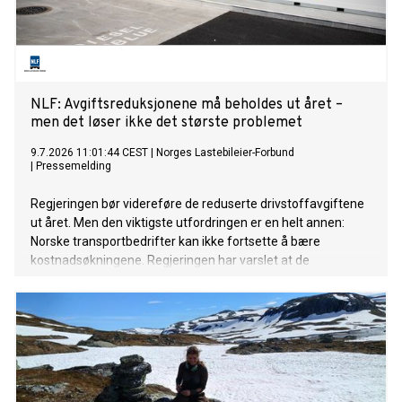
små marginer. Men selv om avgiftsnivået er viktig, er det
ikke her den største utfordringen ligger.
NLF: Avgiftsreduksjonene må beholdes ut året –
men det løser ikke det største problemet
9.7.2026 11:01:44 CEST
|
Norges Lastebileier-Forbund
|
Pressemelding
Regjeringen bør videreføre de reduserte drivstoffavgiftene
ut året. Men den viktigste utfordringen er en helt annen:
Norske transportbedrifter kan ikke fortsette å bære
kostnadsøkningene. Regjeringen har varslet at de
midlertidig reduserte drivstoffavgiftene skal økes igjen fra
1. september. NLF mener det er feil tidspunkt. I Sverige har
de avgiftsreduksjoner fram til desember. Det gjør
konkurransesituasjonen dobbelt ille dersom avgiftene økes
1. september i Norge. Avgiftslettelsen har gitt
transportbedriftene et nødvendig pusterom i en periode
med høye kostnader og stor usikkerhet. Å øke avgiftene i ett