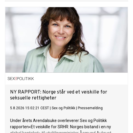
transportørene med private kontrakter oppgir at de får
dekket hele eller store deler av økte drivstoffkostnader. For
kommunale kontrakter er andelen 35 prosent, mens den er
rundt 10 prosent for fylkeskommunale og statlige avtaler.
NY RAPPORT: Norge står ved et veiskille for
seksuelle rettigheter
5.8.2026 15:02:21 CEST
|
Sex og Politikk
|
Pressemelding
Under årets Arendalsuke overleverer Sex og Politikk
rapporten«Et veiskille for SRHR: Norges bistand i en ny