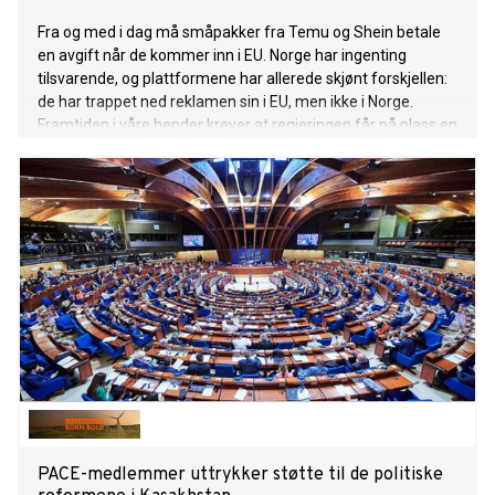
Fra og med i dag må småpakker fra Temu og Shein betale
en avgift når de kommer inn i EU. Norge har ingenting
tilsvarende, og plattformene har allerede skjønt forskjellen:
de har trappet ned reklamen sin i EU, men ikke i Norge.
Framtiden i våre hender krever at regjeringen får på plass en
norsk Temu-avgift, på minst samme nivå som EU.
PACE-medlemmer uttrykker støtte til de politiske