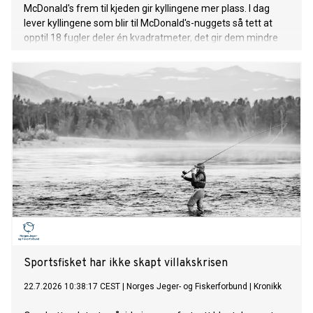
McDonald's frem til kjeden gir kyllingene mer plass. I dag
lever kyllingene som blir til McDonald's-nuggets så tett at
opptil 18 fugler deler én kvadratmeter, det gir dem mindre
plass enn et A4-ark hver.
Sportsfisket har ikke skapt villakskrisen
22.7.2026 10:38:17 CEST
|
Norges Jeger- og Fiskerforbund
|
Kronikk