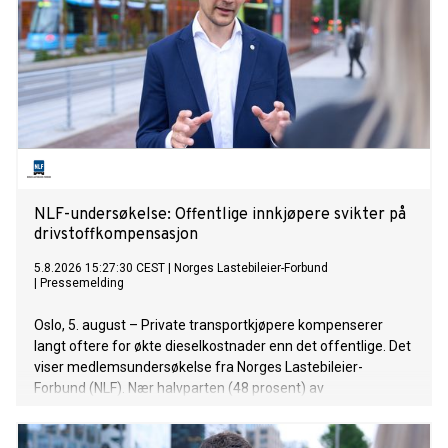
NLF-undersøkelse: Offentlige innkjøpere svikter på
drivstoffkompensasjon
5.8.2026 15:27:30 CEST
|
Norges Lastebileier-Forbund
|
Pressemelding
Oslo, 5. august – Private transportkjøpere kompenserer
langt oftere for økte dieselkostnader enn det offentlige. Det
viser medlemsundersøkelse fra Norges Lastebileier-
Forbund (NLF). Nær halvparten (48 prosent) av
transportørene med private kontrakter oppgir at de får
dekket hele eller store deler av økte drivstoffkostnader. For