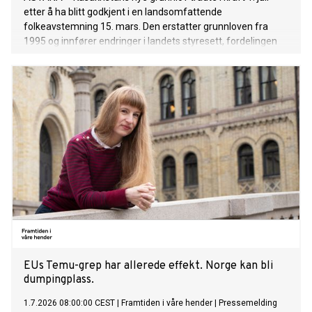
etter å ha blitt godkjent i en landsomfattende
folkeavstemning 15. mars. Den erstatter grunnloven fra
1995 og innfører endringer i landets styresett, fordelingen
av statsmakten, de konstitusjonelle rettighetene og de
offentlige institusjonene.
EUs Temu-grep har allerede effekt. Norge kan bli
dumpingplass.
1.7.2026 08:00:00 CEST
|
Framtiden i våre hender
|
Pressemelding