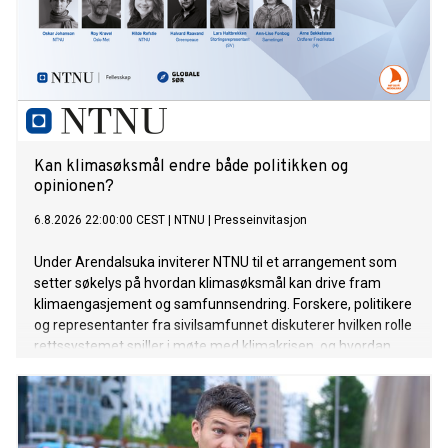
Kan klimasøksmål endre både politikken og
opinionen?
6.8.2026 22:00:00 CEST
|
NTNU
|
Presseinvitasjon
Under Arendalsuka inviterer NTNU til et arrangement som
setter søkelys på hvordan klimasøksmål kan drive fram
klimaengasjement og samfunnsendring. Forskere, politikere
og representanter fra sivilsamfunnet diskuterer hvilken rolle
rettssystemet spiller i møte med klimakrisen, og hvordan
juridiske prosesser påvirker opinionen.