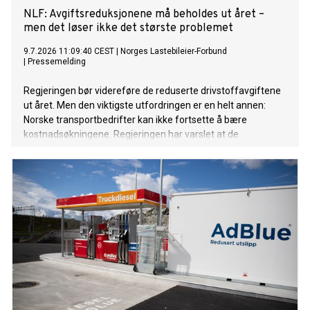
NLF: Avgiftsreduksjonene må beholdes ut året –
men det løser ikke det største problemet
9.7.2026 11:09:40 CEST
|
Norges Lastebileier-Forbund
|
Pressemelding
Regjeringen bør videreføre de reduserte drivstoffavgiftene
ut året. Men den viktigste utfordringen er en helt annen:
Norske transportbedrifter kan ikke fortsette å bære
kostnadsøkningene. Regjeringen har varslet at de
midlertidig reduserte drivstoffavgiftene skal økes igjen fra
1. september. NLF mener det er feil tidspunkt. I Sverige har
de avgiftsreduksjoner fram til desember. Det gjør
konkurransesituasjonen dobbelt ille dersom avgiftene økes
1. september i Norge. Avgiftslettelsen har gitt
transportbedriftene et nødvendig pusterom i en periode
med høye kostnader og stor usikkerhet. Å øke avgiftene i ett
hopp samtidig som nabolandet senker dem, vil svekke
økonomien i en næring som allerede opererer med svært
små marginer. Men selv om avgiftsnivået er viktig, er det
ikke her den største utfordringen ligger.