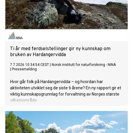
hopp samtidig som nabolandet senker dem, vil svekke
økonomien i en næring som allerede opererer med svært
små marginer. Men selv om avgiftsnivået er viktig, er det
ikke her den største utfordringen ligger.
Ti år med ferdselstellinger gir ny kunnskap om
bruken av Hardangervidda
7.7.2026 10:34:54 CEST
|
Norsk institutt for naturforskning - NINA
|
Pressemelding
Hvor går folk på Hardangervidda – og hvordan har
aktiviteten utviklet seg de siste ti årene? En ny rapport gir et
viktig kunnskapsgrunnlag for forvaltning av Norges største
villreinområde.