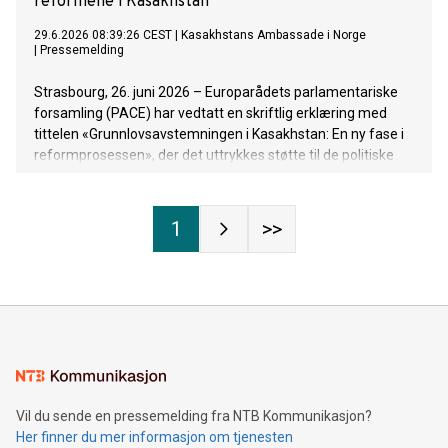
reformene i Kasakhstan
29.6.2026 08:39:26 CEST
|
Kasakhstans Ambassade i Norge
|
Pressemelding
Strasbourg, 26. juni 2026 – Europarådets parlamentariske
forsamling (PACE) har vedtatt en skriftlig erklæring med
tittelen «Grunnlovsavstemningen i Kasakhstan: En ny fase i
reformprosessen», der det uttrykkes støtte til de politiske
reformene som er igangsatt i Republikken Kasakhstan etter
den landsomfattende folkeavstemningen som ble avholdt
15. mars 2026 (https://pace.coe.int/en/files/36245).
1
>>
Vil du sende en pressemelding fra NTB Kommunikasjon?
Her finner du mer informasjon om tjenesten