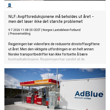
NLF: Avgiftsreduksjonene må beholdes ut året –
men det løser ikke det største problemet
9.7.2026 11:08:20 CEST
|
Norges Lastebileier-Forbund
|
Pressemelding
Regjeringen bør videreføre de reduserte drivstoffavgiftene
ut året. Men den viktigste utfordringen er en helt annen:
Norske transportbedrifter kan ikke fortsette å bære
kostnadsøkningene. Regjeringen har varslet at de
midlertidig reduserte drivstoffavgiftene skal økes igjen fra
1. september. NLF mener det er feil tidspunkt. I Sverige har
de avgiftsreduksjoner fram til desember. Det gjør
konkurransesituasjonen dobbelt ille dersom avgiftene økes
1. september i Norge. Avgiftslettelsen har gitt
transportbedriftene et nødvendig pusterom i en periode
med høye kostnader og stor usikkerhet. Å øke avgiftene i ett
hopp samtidig som nabolandet senker dem, vil svekke
økonomien i en næring som allerede opererer med svært