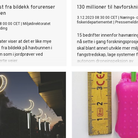
st fra bildekk forurenser
130 millioner til havforskn
den
3.12.2023 08:30:00 CET
|
Nærings- 
fiskeridepartementet
|
Pressemeldi
8:00:00 CET
|
Miljødirektoratet
ding
15 bedrifter innenfor havnæri
ter viser at det er like mye
nå sette i gang forskningsprosj
 fra bildekk på havbunnen i
skal blant annet utvikle mer mil
n som i jordprøver ved
fangstredskap, lage systemer f
rte veier.
autonom droneinspeksjon av
vindkraftverk, og utvikle fôr so
reduserer sykdom hos settefisk