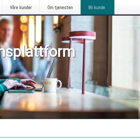
Våre kunder
Om tjenesten
Bli kunde
nsplattform