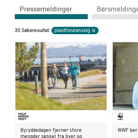
Pressemeldinger
Børsmelding
30
Søkeresultat
plastforurensing
Byryddedagen fjerner store
WWF ber 
mengder søppel fra byer og