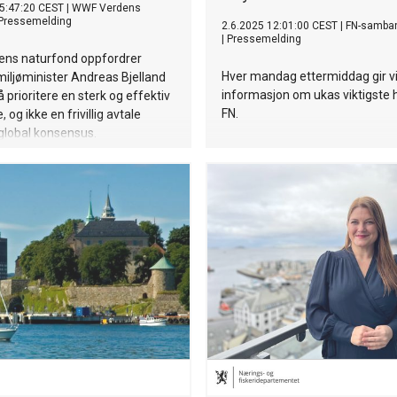
5:47:20 CEST
|
WWF Verdens
Pressemelding
2.6.2025 12:01:00 CEST
|
FN-samba
|
Pressemelding
ns naturfond oppfordrer
Hver mandag ettermiddag gir v
miljøminister Andreas Bjelland
informasjon om ukas viktigste 
 å prioritere en sterk og effektiv
FN.
, og ikke en frivillig avtale
global konsensus.