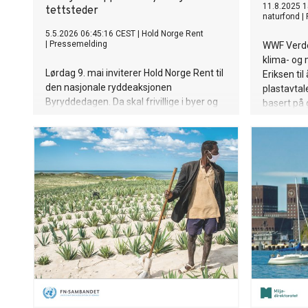
11.8.2025 1
tettsteder
naturfond
|
5.5.2026 06:45:16 CEST
|
Hold Norge Rent
|
Pressemelding
WWF Verde
klima- og 
Lørdag 9. mai inviterer Hold Norge Rent til
Eriksen til
den nasjonale ryddeaksjonen
plastavtale
Byryddedagen. Da skal frivillige i byer og
basert på 
tettsteder over hele landet rydde sine
nærområder og ta vare på naturen.
Aksjonen bidrar til å fjerne store mengder
søppel før det havner i havet.