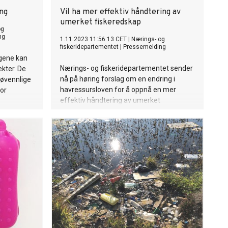
ing
Vil ha mer effektiv håndtering av
umerket fiskeredskap
og
ng
1.11.2023 11:56:13 CET
|
Nærings- og
fiskeridepartementet
|
Pressemelding
ngene kan
Nærings- og fiskeridepartementet sender
ekter. De
nå på høring forslag om en endring i
jøvennlige
havressursloven for å oppnå en mer
or
effektiv håndtering av umerket
fiskeredskap inkludert tilfeller hvor
m
merkingen er slik at eier ikke kan
.
identifiseres.