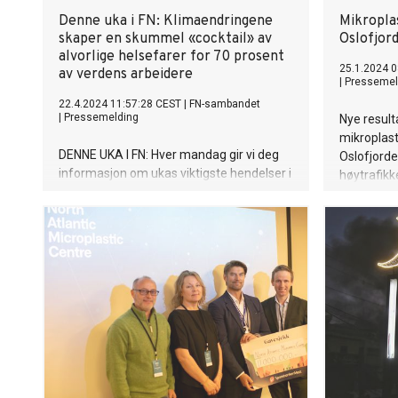
Denne uka i FN: Klimaendringene
Mikropla
skaper en skummel «cocktail» av
Oslofjor
alvorlige helsefarer for 70 prosent
25.1.2024 0
av verdens arbeidere
|
Pressemel
22.4.2024 11:57:28 CEST
|
FN-sambandet
|
Pressemelding
Nye resulta
mikroplast
DENNE UKA I FN: Hver mandag gir vi deg
Oslofjorde
informasjon om ukas viktigste hendelser i
høytrafikke
FN.