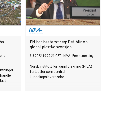
ha
FN har bestemt seg: Det blir en
global plastkonvensjon
ens
3.3.2022 10:29:21 CET
|
NIVA
|
Pressemelding
Norsk institutt for vannforskning (NIVA)
entninger
fortsetter som sentral
orhandle
kunnskapsleverandør.
last.