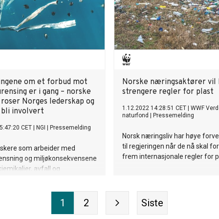
ingene om et forbud mot
Norske næringsaktører vil 
rensing er i gang – norske
strengere regler for plast
 roser Norges lederskap og
1.12.2022 14:28:51 CET
|
WWF Verd
bli involvert
naturfond
|
Pressemelding
5:47:20 CET
|
NGI
|
Pressemelding
Norsk næringsliv har høye forv
til regjeringen når de nå skal f
rskere som arbeider med
frem internasjonale regler for p
rensning og miljøkonsekvensene
 kjemikalier, avfall og
ing applauderer roser Norges
 og lederskap "i å løse en av de
jøkrisene i nyere tid". I et
1
2
Siste
ev gir de samtidig sine