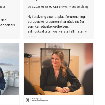
ndet
26.3.2025 06:55:00 CET
|
NIVA
|
Pressemelding
Ny forskning viser at plastforurensning i
i deg
europeiske jordsmonn har nådd nivåer
hendelser i
som kan påvirke jordhelsen,
avlingskvaliteten og i verste fall maten vi
spiser.