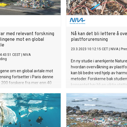
rar med relevant forskning
Nå kan det bli lettere å ov
dlingene mot en global
plastforurensning
ale
23.3.2023 10:12:15 CET
|
NIVA
|
Pre
4:43:51 CEST
|
NIVA
ding
En ny studie i anerkjente Nature
hvordan overvåkning av plastf
ngene om en global avtale mot
kan bli bedre ved hjelp av harm
ensing fortsetter i Paris denne
metoder. Forskerne bak studie
 200 forskere fra mer enn 40
konseptet bør bli en viktig støtt
lare til å bidra gjennom
beslutningstakere.
lisjonen for en velfungerende
e, som koordineres av NIVA.