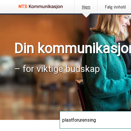
Hjem
Følg innhold
Din kommunikasjo
– for viktige budskap