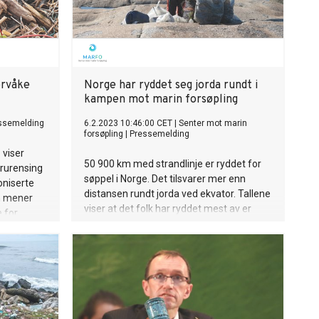
ervåke
Norge har ryddet seg jorda rundt i
kampen mot marin forsøpling
ssemelding
6.2.2023 10:46:00 CET
|
Senter mot marin
forsøpling
|
Pressemelding
 viser
50 900 km med strandlinje er ryddet for
orurensing
søppel i Norge. Det tilsvarer mer enn
oniserte
distansen rundt jorda ved ekvator. Tallene
n mener
viser at det folk har ryddet mest av er
e for
forsøpling fra næringsvirksomhet.