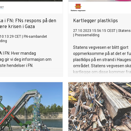
a i FN: FNs respons på den
Kartlegger plastklips
re krisen i Gaza
27.10.2023 15:56:15 CEST
|
Statens
|
Pressemelding
10:13:29 CET
|
FN-sambandet
ding
Statens vegvesen er blitt gjort
 I FN: Hver mandag
oppmerksomme på at det er f
g gir vi deg informasjon om
plastklips på en strand i Hauge
ste hendelser i FN.
området. Statens vegvesen ska
kartlegge om disse kommer fr
utfyllingsområdene til Rogfast.