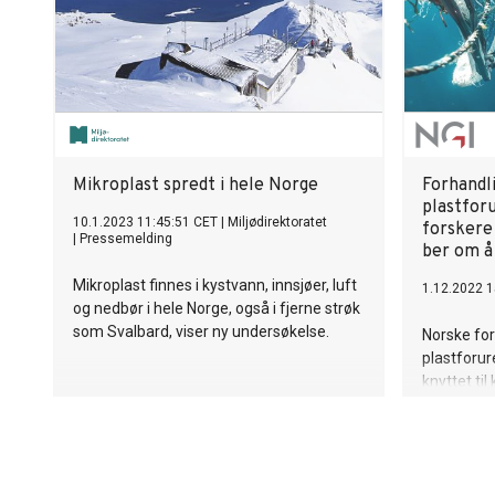
Mikroplast spredt i hele Norge
Forhandl
plastforu
10.1.2023 11:45:51 CET
|
Miljødirektoratet
forskere
|
Pressemelding
ber om å 
Mikroplast finnes i kystvann, innsjøer, luft
1.12.2022 1
og nedbør i hele Norge, også i fjerne strøk
som Svalbard, viser ny undersøkelse.
Norske fo
plastforu
knyttet til
forurensn
tilnærming
største mil
innspillsbr