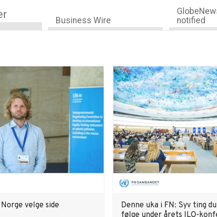
GlobeNews
er
Business Wire
notified
Norge velge side
Denne uka i FN: Syv ting du
følge under årets ILO-kon