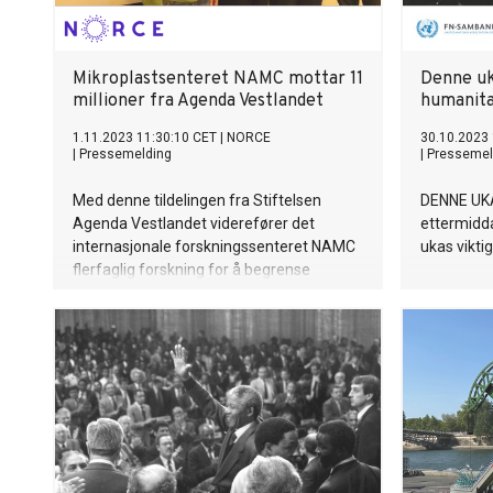
Mikroplastsenteret NAMC mottar 11
Denne uk
millioner fra Agenda Vestlandet
humanitæ
1.11.2023 11:30:10 CET
|
NORCE
30.10.2023 
|
Pressemelding
|
Pressemel
Med denne tildelingen fra Stiftelsen
DENNE UKA
Agenda Vestlandet viderefører det
ettermidda
internasjonale forskningssenteret NAMC
ukas viktig
flerfaglig forskning for å begrense
skadevirkningene av mikroplast.
Forskningsresultater fra NAMC blir spilt
inn på FNs forhandlingsmøter om en
global plastavtale.