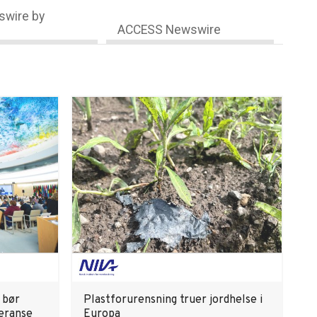
wire by
ACCESS Newswire
 bør
Plastforurensning truer jordhelse i
feranse
Europa