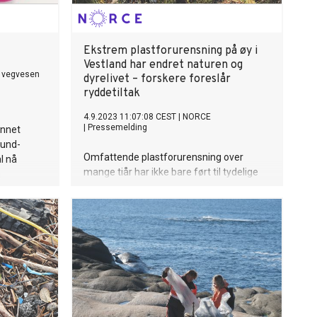
Ekstrem plastforurensning på øy i
Vestland har endret naturen og
 vegvesen
dyrelivet – forskere foreslår
ryddetiltak
4.9.2023 11:07:08 CEST
|
NORCE
|
Pressemelding
unnet
sund-
Omfattende plastforurensning over
l nå
mange tiår har ikke bare ført til tydelige
a
landskapsendringer. Mikroplast i
ferskvann på øyen er blitt mat for
insekter, og plasten har påvirket
artsmangfold, jordsmonn og planters
vekst.