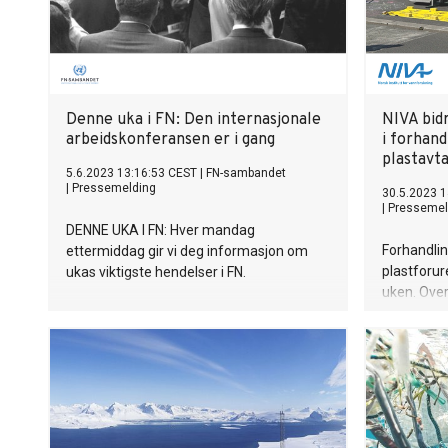
Denne uka i FN: Den internasjonale
NIVA bid
arbeidskonferansen er i gang
i forhan
plastavt
5.6.2023 13:16:53 CEST
|
FN-sambandet
|
Pressemelding
30.5.2023 1
|
Pressemel
DENNE UKA I FN: Hver mandag
Forhandli
ettermiddag gir vi deg informasjon om
plastforur
ukas viktigste hendelser i FN.
uken. Over
land står k
forskerkoa
plastavtal