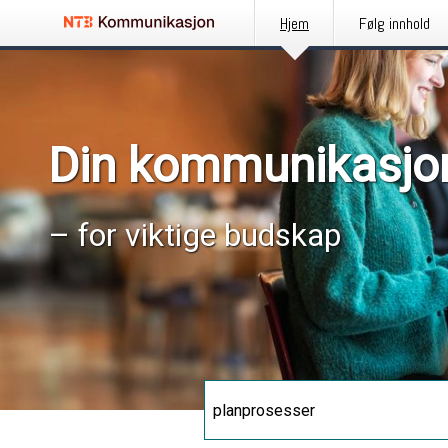
Hjem
Følg innhold
Din kommunikasjo
– for viktige budskap