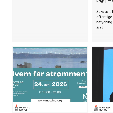
Norge
|
Pre
Seks av ti 
offentlige 
betydning
året.