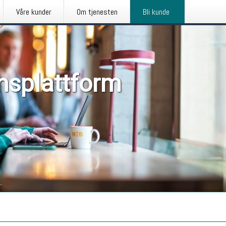
Våre kunder
Om tjenesten
Bli kunde
nsplattform