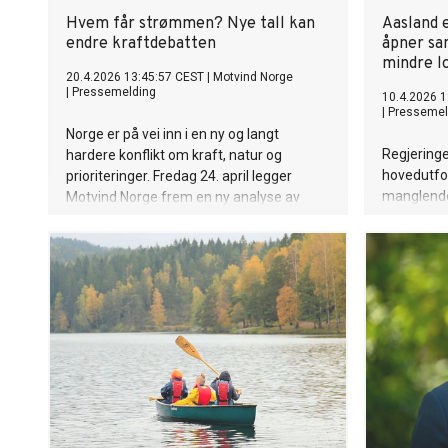
Hvem får strømmen? Nye tall kan
Aasland 
endre kraftdebatten
åpner sa
mindre l
20.4.2026 13:45:57 CEST
|
Motvind Norge
|
Pressemelding
10.4.2026 1
|
Pressemel
Norge er på vei inn i en ny og langt
Regjeringe
hardere konflikt om kraft, natur og
hovedutfor
prioriteringer. Fredag 24. april legger
manglende
Motvind Norge frem en ny analyse av
vekst i ett
datasentre, kraftbehov og utviklingen i
åpner ener
Statnetts tilknytningskø. Det blir også het
tiltak som
debatt om "utredningsplikt" for vindkraft.
og samtid
mulighet til