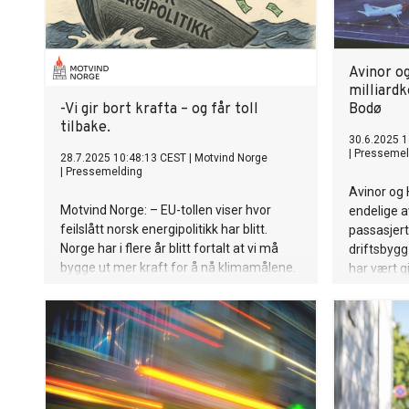
Avinor o
milliardk
-Vi gir bort krafta – og får toll
Bodø
tilbake.
30.6.2025 1
|
Pressemel
28.7.2025 10:48:13 CEST
|
Motvind Norge
|
Pressemelding
Avinor og 
Motvind Norge: – EU-tollen viser hvor
endelige a
feilslått norsk energipolitikk har blitt.
passasjert
Norge har i flere år blitt fortalt at vi må
driftsbygg
bygge ut mer kraft for å nå klimamålene.
har vært g
At vi må elektrifisere, eksportere og
samspillsf
integrere oss tettere i det europeiske
omfanget 
energimarkedet. Men etter at EU nylig
av prosjek
innførte toll på norske industriprodukter
1,9 milliar
produsert med ren, norsk vannkraft,
begynner bildet å sprekke.