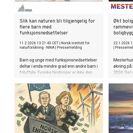
Slik kan naturen bli tilgjengelig for
Økt boli
flere barn med
rammevi
funksjonsnedsettelser
boligbyg
11.2.2026 13:21:43 CET
|
Norsk institutt for
22.1.2026 1
naturforskning - NINA
|
Pressemelding
|
Pressemel
Barn og unge med funksjonsnedsettelser
Mesterhus 
deltar i enda mindre grad enn andre barn i
økning på
friluftsliv. Fysiske hindringer er ikke den
2024. Det 
eneste barrieren, viser ny forskning.
nye boliger
krevende 
boliger ig
største bo
betydelig o
regjering
igangsetti