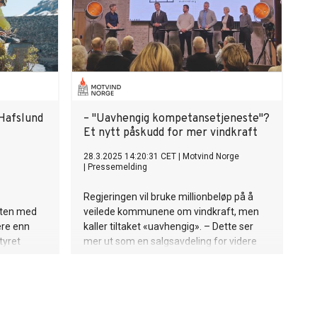
Hafslund
– "Uavhengig kompetansetjeneste"?
Et nytt påskudd for mer vindkraft
28.3.2025 14:20:31 CET
|
Motvind Norge
|
Pressemelding
Regjeringen vil bruke millionbeløp på å
ften med
veilede kommunene om vindkraft, men
ere enn
kaller tiltaket «uavhengig». – Dette ser
tyret
mer ut som en salgsavdeling for videre
mmune på 1
utbygging, sier John Fiskvik i Motvind
Norge.