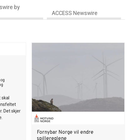
wire by
ACCESS Newswire
 og
ng
 skal
ensfeltet
. Det skjer
e.
Fornybar Norge vil endre
spillereglene