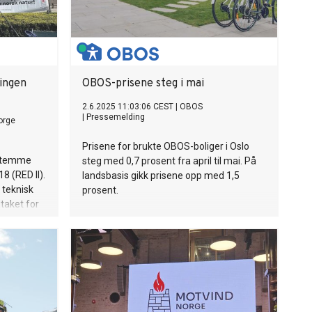
ringen
OBOS-prisene steg i mai
2.6.2025 11:03:06 CEST
|
OBOS
|
Pressemelding
orge
Prisene for brukte OBOS-boliger i Oslo
t stemme
steg med 0,7 prosent fra april til mai. På
8 (RED II).
landsbasis gikk prisene opp med 1,5
 teknisk
prosent.
dtaket for
ontroll over
ti – til