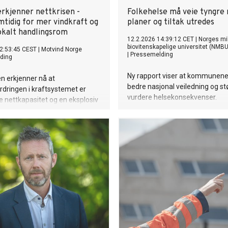
erkjenner nettkrisen -
Folkehelse må veie tyngre 
mtidig for mer vindkraft og
planer og tiltak utredes
okalt handlingsrom
12.2.2026 14:39:12 CET
|
Norges mil
biovitenskapelige universitet (NMBU
2:53:45 CEST
|
Motvind Norge
|
Pressemelding
ding
Ny rapport viser at kommunene
n erkjenner nå at
bedre nasjonal veiledning og stø
dringen i kraftsystemet er
vurdere helsekonsekvenser.
 nettkapasitet og en eksplosiv
erspørsel fra datasentre. Likevel
giminister Terje Aasland for
 vil presse frem mer vindkraft
ig svekke kommunenes
 å si nei.