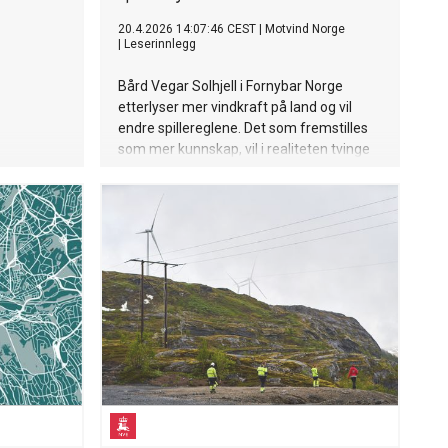
20.4.2026 14:07:46 CEST
|
Motvind Norge
|
Leserinnlegg
Bård Vegar Solhjell i Fornybar Norge
etterlyser mer vindkraft på land og vil
endre spillereglene. Det som fremstilles
som mer kunnskap, vil i realiteten tvinge
kommuner inn i planprosesser de ikke
ønsker og svekke retten til å si nei tidlig.
«Utredningsplikt» foreslås ikke for
kunnskapens skyld. Det er et maktgrep.