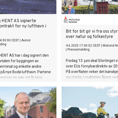
g HENT AS signerte
ontrakt for ny lufthavn i
Bit for bit gir vi fra oss sty
over natur og folkestyre
4:30:00 CEST
|
Avinor
ding
4.6.2025 17:00:52 CEST
|
Motvind N
|
Pressemelding
HENT AS har i dag signert den
Fredag 13. juni skal Stortinge
vtalen for byggingen av
over EUs fornybardirektiv av 201
erminal og enkelte andre
På overflaten virker det kanskje
 på nye Bodø lufthavn. Partene
og ufarlig. I realiteten åpner ve
jennom en nær ett år lang
at Norge bit for bit gir fra seg k
ase, og er nå enige om
naturforvaltning og lokaldemokra
og målprisen for denne delen
EU og kraftindustrien.
tet. Kontraktsverdien er om lag
der kroner.