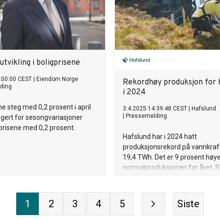
tvikling i boligprisene
:00:00 CEST
|
Eiendom Norge
Rekordhøy produksjon for 
ding
i 2024
ne steg med 0,2 prosent i april
3.4.2025 14:39:48 CEST
|
Hafslund
|
Pressemelding
igert for sesongvariasjoner
prisene med 0,2 prosent.
Hafslund har i 2024 hatt
produksjonsrekord på vannkra
19,4 TWh. Det er 9 prosent høy
normalproduksjonen for året. S
foreslår et utbytte til Oslo ko
950 millioner kroner.
1
2
3
4
5
Siste