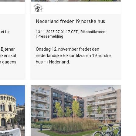
Nederland freder 19 norske hus
tet for
13.11.2025 07:01:17 CET
|
Riksantikvaren
|
Pressemelding
 Bjørnar
Onsdag 12. november fredet den
aker skal
nederlandske Riksantikvaren 19 norske
m dagens
hus – i Nederland.