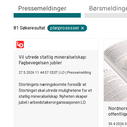
Pressemeldinger
Børsmelding
81
Søkeresultat
planprosesser
Vil utrede statlig mineralselskap:
Fagbevegelsen jubler
27.5.2026 11:44:57 CEST
|
LO
|
Pressemelding
Stortingets næringskomite foreslår at
Stortinget skal utrede mulighetene for et
statlig mineralselskap. Nyheten skaper
jubel i arbeidstakerorganisasjonen LO.
Nordnors
offentlig
30.4.2026 0