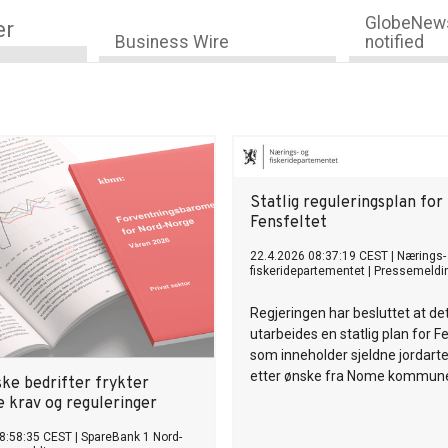
GlobeNews
er
Business Wire
notified
Statlig reguleringsplan for
Fensfeltet
22.4.2026 08:37:19 CEST
|
Nærings-
fiskeridepartementet
|
Pressemeldi
Regjeringen har besluttet at det
utarbeides en statlig plan for F
som inneholder sjeldne jordarter
etter ønske fra Nome kommun
ke bedrifter frykter
e krav og reguleringer
8:58:35 CEST
|
SpareBank 1 Nord-