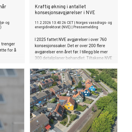
når
Kraftig økning i antallet
konsesjonsavgjørelser i NVE
jø- og
11.2.2026 13:40:26 CET
|
Norges vassdrags- og
)
energidirektorat (NVE)
|
Pressemelding
I 2025 fattet NVE avgjørelser i over 760
 trenger
konsesjonssaker. Det er over 200 flere
tte for å
avgjørelser enn året før. I tillegg ble mer
300 detaljplaner behandlet. Tiltakene NVE
har gjennomført for å øke kapasiteten og
effektiviteten i saksbehandlingen gir
resultater.