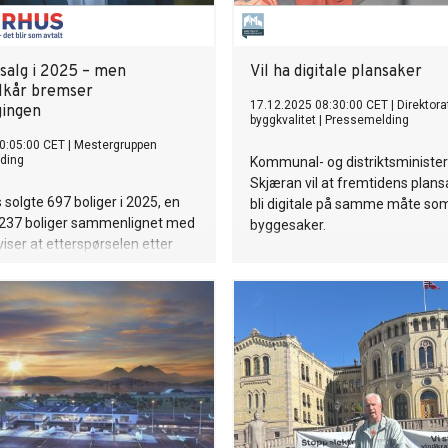
gsalg i 2025 – men
Vil ha digitale plansaker
lkår bremser
17.12.2025 08:30:00 CET
|
Direktora
gingen
byggkvalitet
|
Pressemelding
0:05:00 CET
|
Mestergruppen
ding
Kommunal- og distriktsminister
Skjæran vil at fremtidens plans
solgte 697 boliger i 2025, en
bli digitale på samme måte so
 237 boliger sammenlignet med
byggesaker.
viser at etterspørselen etter
 fortsatt er god, til tross for et
marked. Samtidig ble kun 541
angsatt. Som en av landets
ligbyggere, så må dette tallet
pp om vi skal bidra til å nå
ens mål på 130 000
nger innen 2030.