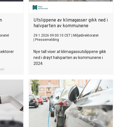
n
Utslippene av klimagasser gikk ned i
halvparten av kommunene
toratet
29.1.2026 09:00:10 CET
|
Miljødirektoratet
|
Pressemelding
sektorer
Nye tall viser at klimagassutslippene gikk
ned i drøyt halvparten av kommunene i
2024.
 om