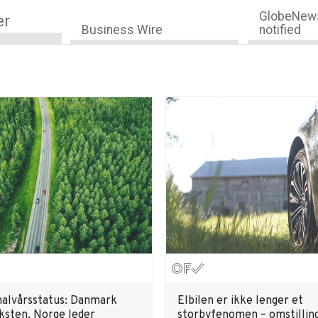
GlobeNews
er
Business Wire
notified
halvårsstatus: Danmark
Elbilen er ikke lenger et
eksten, Norge leder
storbyfenomen – omstillin