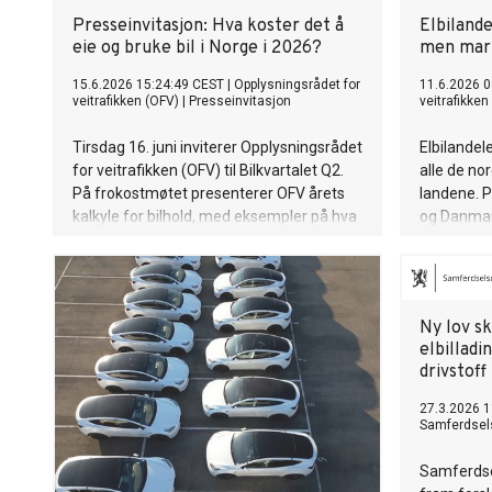
Presseinvitasjon: Hva koster det å
Elbilande
eie og bruke bil i Norge i 2026?
men mar
15.6.2026 15:24:49 CEST
|
Opplysningsrådet for
11.6.2026 0
veitrafikken (OFV)
|
Presseinvitasjon
veitrafikken
Tirsdag 16. juni inviterer Opplysningsrådet
Elbilandel
for veitrafikken (OFV) til Bilkvartalet Q2.
alle de no
På frokostmøtet presenterer OFV årets
landene. P
kalkyle for bilhold, med eksempler på hva
og Danmark
det koster å eie og bruke bil i Norge i 2026.
fjorårets 
nedgang. V
av fire lan
lastebilreg
Ny lov sk
Norden.
elbilladi
drivstoff
27.3.2026 1
Samferdsel
Samferdse