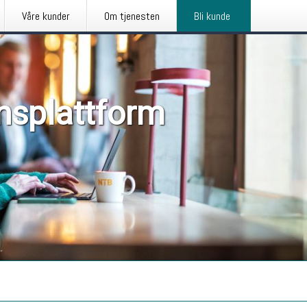
Våre kunder
Om tjenesten
Bli kunde
nsplattform