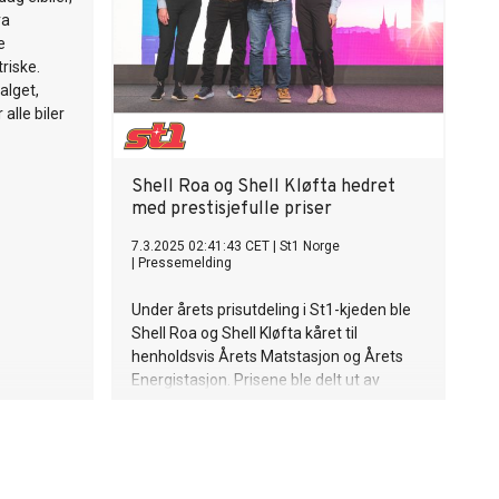
ra
e
riske.
alget,
 alle biler
Shell Roa og Shell Kløfta hedret
med prestisjefulle priser
7.3.2025 02:41:43 CET
|
St1 Norge
|
Pressemelding
Under årets prisutdeling i St1-kjeden ble
Shell Roa og Shell Kløfta kåret til
henholdsvis Årets Matstasjon og Årets
Energistasjon. Prisene ble delt ut av
regionssjef Thomas Hveem, som
fremhevet begge stasjonenes
imponerende innsats og resultater innen
sine respektive områder.