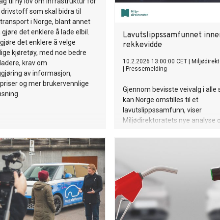
g til ny lov om infrastruktur for
 drivstoff som skal bidra til
 transport i Norge, blant annet
gjøre det enklere å lade elbil.
Lavutslippssamfunnet inne
 gjøre det enklere å velge
rekkevidde
ige kjøretøy, med noe bedre
10.2.2026 13:00:00 CET
|
Miljødirek
 ladere, krav om
|
Pressemelding
iggjøring av informasjon,
 priser og mer brukervennlige
Gjennom bevisste veivalg i alle 
øsning.
kan Norge omstilles til et
lavutslippssamfunn, viser
Miljødirektoratets nye analyse
klimatiltak i Norge.