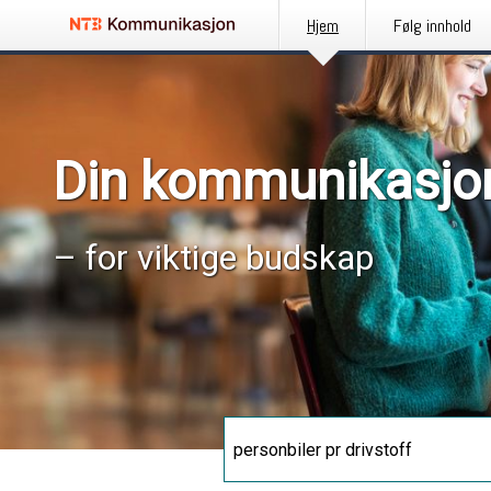
Hjem
Følg innhold
Din kommunikasjo
– for viktige budskap