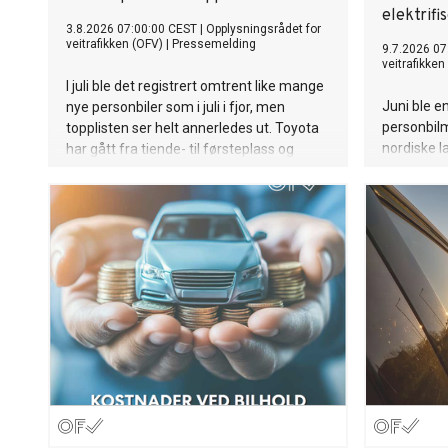
elektrifi
3.8.2026 07:00:00 CEST
|
Opplysningsrådet for
veitrafikken (OFV)
|
Pressemelding
9.7.2026 07
veitrafikken
I juli ble det registrert omtrent like mange
Juni ble e
nye personbiler som i juli i fjor, men
personbilma
topplisten ser helt annerledes ut. Toyota
nordiske l
har gått fra tiende- til førsteplass og
nye person
Xpeng fra trettende- til tredjeplass, mens
fjor. Saml
flere av fjorårets største merker har falt
personbile
tilbake.
Finland.