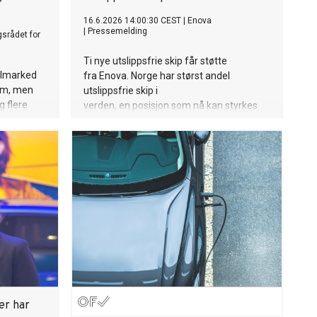
16.6.2026 14:00:30 CEST
|
Enova
|
Pressemelding
srådet for
Ti nye utslippsfrie skip får støtte
bilmarked
fra Enova. Norge har størst andel
lum, men
utslippsfrie skip i
g flere
verden, en posisjon som nå kan styrkes
er nesten
ytterligere.
sert én
og
ske steg.
lbilen er
 storbyene.
er har