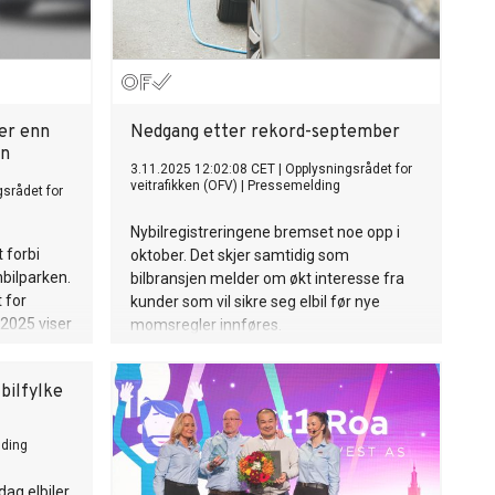
ler enn
Nedgang etter rekord-september
en
3.11.2025 12:02:08 CET
|
Opplysningsrådet for
veitrafikken (OFV)
|
Pressemelding
srådet for
Nybilregistreringene bremset noe opp i
 forbi
oktober. Det skjer samtidig som
nbilparken.
bilbransjen melder om økt interesse fra
 for
kunder som vil sikre seg elbil før nye
 2025 viser
momsregler innføres.
ominerende
iktig
bilfylke
rske
ding
dag elbiler,