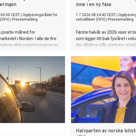
seringen
inne i en ny fase
:00:00 CEST
|
Opplysningsrådet for
1.7.2026 08:24:43 CEST
|
Opplysning
 (OFV)
|
Pressemelding
veitrafikken (OFV)
|
Pressemelding
n positiv måned for
Første halvår av 2026 viser et 
rkedet i Norden. I alle de fire
som ligger litt bak fjoråret i vo
andene økte registreringene av
der elbilene står sterkere i stadi
biler sammenlignet med juni i
deler av markedet. Nybilsalget 
et ble det registrert 77 609 nye
helelektrisk, bestanden har pas
r i Norge, Danmark, Sverige og
million elektriske personbiler,
bruktmarkedet får flere elbiler 
varebilmarkedet tar nye elektri
Juni-tallene bekrefter også at e
blitt førstevalget langt utenfor
Halvparten av norske bilist