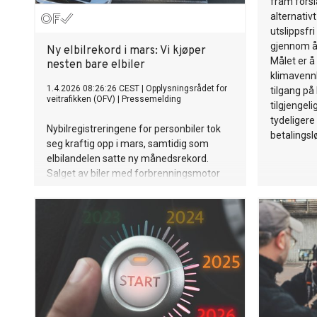
fram forsla
alternativt
utslippsfri
gjennom å 
Ny elbilrekord i mars: Vi kjøper
Målet er å
nesten bare elbiler
klimavennl
1.4.2026 08:26:26 CEST
|
Opplysningsrådet for
tilgang på
veitrafikken (OFV)
|
Pressemelding
tilgjengel
tydeligere
Nybilregistreringene for personbiler tok
betalingsl
seg kraftig opp i mars, samtidig som
elbilandelen satte ny månedsrekord.
Salget av biler med forbrenningsmotor
faller tydelig på tvers av
kjøretøygruppene.