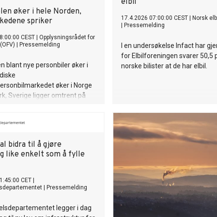
elbil
len øker i hele Norden,
17.4.2026 07:00:00 CEST
|
Norsk elb
kedene spriker
|
Pressemelding
8:00:00 CEST
|
Opplysningsrådet for
 (OFV)
|
Pressemelding
I en undersøkelse Infact har g
for Elbilforeningen svarer 50,5
en blant nye personbiler øker i
norske bilister at de har elbil.
rdiske
ersonbilmarkedet øker i Norge
, Sverige ligger omtrent på
nivå, mens Finland har en svak
arebilregistreringene øker i tre
d i mai, mens
istreringene faller i hele
al bidra til å gjøre
ng like enkelt som å fylle
1:45:00 CET
|
sdepartementet
|
Pressemelding
lsdepartementet legger i dag