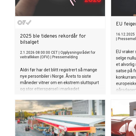
EU feige
16.12.2025 
2025 ble tidenes rekordår for
|
Pressemel
bilsalget
EU vraker 
2.1.2026 08:00:00 CET
|
Opplysningsrådet for
veitrafikken (OFV)
|
Pressemelding
selge nullu
et alvorli
Aldri før har det blitt registrert så mange
satse på f
nye personbiler i Norge. Årets to siste
konkurran
måneder vitner om en ekstrem sluttspurt
europeiske
og stor etterspørsel i markedet.
gårsdagens
Elbilforen