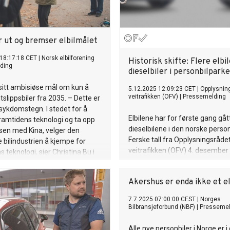
r ut og bremser elbilmålet
18:17:18 CET
|
Norsk elbilforening
Historisk skifte: Flere elbi
ding
dieselbiler i personbilpark
sitt ambisiøse mål om kun å
5.12.2025 12:09:23 CET
|
Opplysning
veitrafikken (OFV)
|
Pressemelding
tslippsbiler fra 2035. – Dette er
g sykdomstegn. I stedet for å
Elbilene har for første gang gått
ramtidens teknologi og ta opp
dieselbilene i den norske perso
sen med Kina, velger den
Ferske tall fra Opplysningsrådet
 bilindustrien å kjempe for
veitrafikken (OFV) 4. desember
 teknologi, sier Christina Bu i
at elektrisitet nå er landets d
ingen.
drivlinje, noe som markerer en v
Akershus er enda ikke et el
milepæl i utviklingen av den no
personbilparken.
7.7.2025 07:00:00 CEST
|
Norges
Bilbransjeforbund (NBF)
|
Pressemel
Alle nye personbiler i Norge er i 