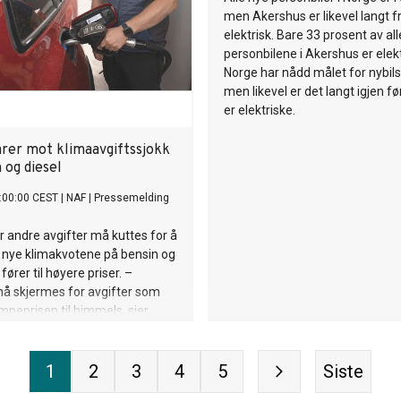
men Akershus er likevel langt f
elektrisk. Bare 33 prosent av all
personbilene i Akershus er elekt
Norge har nådd målet for nybils
men likevel er det langt igjen før
er elektriske.
rer mot klimaavgiftssjokk
 og diesel
:00:00 CEST
|
NAF
|
Pressemelding
andre avgifter må kuttes for å
e nye klimakvotene på bensin og
 fører til høyere priser. –
må skjermes for avgifter som
peprisen til himmels, sier
dagard, pressesjef i NAF.
1
2
3
4
5
Siste