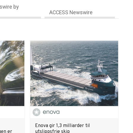
wire by
ACCESS Newswire
Enova gir 1,3 milliarder til
gen er
utslippsfrie skip