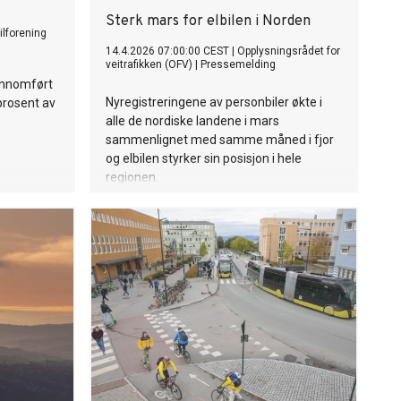
Sterk mars for elbilen i Norden
ilforening
14.4.2026 07:00:00 CEST
|
Opplysningsrådet for
veitrafikken (OFV)
|
Pressemelding
jennomført
Nyregistreringene av personbiler økte i
 prosent av
alle de nordiske landene i mars
sammenlignet med samme måned i fjor
og elbilen styrker sin posisjon i hele
regionen.