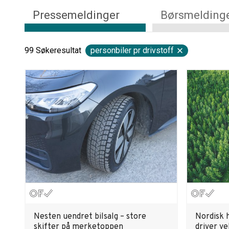
Pressemeldinger
Børsmelding
99
Søkeresultat
personbiler pr drivstoff
Nesten uendret bilsalg – store
Nordisk 
skifter på merketoppen
driver v