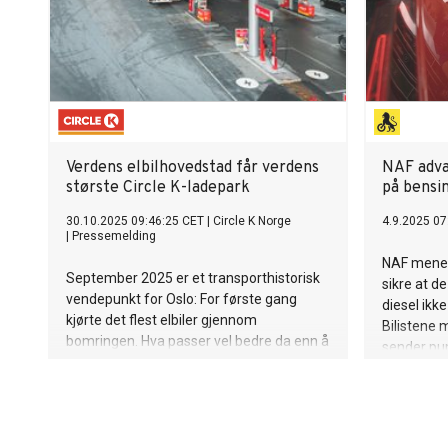
Verdens elbilhovedstad får verdens
NAF adva
største Circle K-ladepark
på bensin
30.10.2025 09:46:25 CET
|
Circle K Norge
4.9.2025 07
|
Pressemelding
NAF mener 
September 2025 er et transporthistorisk
sikre at d
vendepunkt for Oslo: For første gang
diesel ikke
kjørte det flest elbiler gjennom
Bilistene 
bomringen. Hva passer vel bedre da enn å
sender pum
åpne verdens største Circle K-ladepark i
Ingunn Han
byen som leder an i det elektriske skiftet.