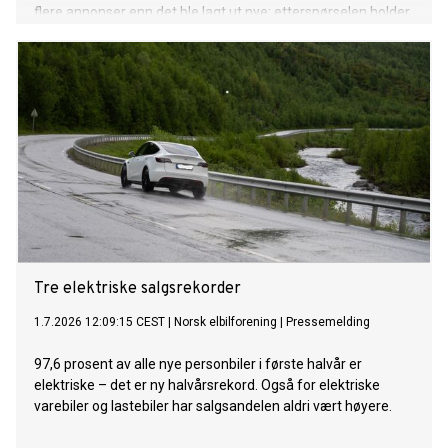
flere annonser enn det ble lagt ut nye: etterspørselen holder
tritt med det voksende tilbudet. Her er hva tallene forteller.
Tre elektriske salgsrekorder
1.7.2026 12:09:15 CEST
|
Norsk elbilforening
|
Pressemelding
97,6 prosent av alle nye personbiler i første halvår er
elektriske – det er ny halvårsrekord. Også for elektriske
varebiler og lastebiler har salgsandelen aldri vært høyere.