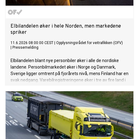
Elbilandelen øker i hele Norden, men markedene
spriker
11.6.2026 08:00:00 CEST
|
Opplysningsrådet for veitrafikken (OFV)
|
Pressemelding
Elbilandelen blant nye personbiler øker i alle de nordiske
landene. Personbilmarkedet øker i Norge og Danmark,
Sverige ligger omtrent på fjorårets nivå, mens Finland har en
svak nedgang. Varebilregistreringene øker i tre av fire land i
mai, mens lastebilregistreringene faller i hele Norden.