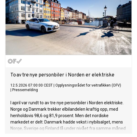
To av tre nye personbiler i Norden er elektriske
12.5.2026 07:00:00 CEST
|
Opplysningsrådet for veitrafikken (OFV)
|
Pressemelding
I april var rundt to av tre nye personbiler i Norden elektriske.
Norge og Danmark trekker elbilandelen kraftig opp, med
henholdsvis 98,6 og 81,9 prosent. Men det nordiske
markedet er delt: Danmark hadde vekst i nybilsalget, mens
Norge, Sverige og Finland lå under nivået fra samme måned
i fjor.