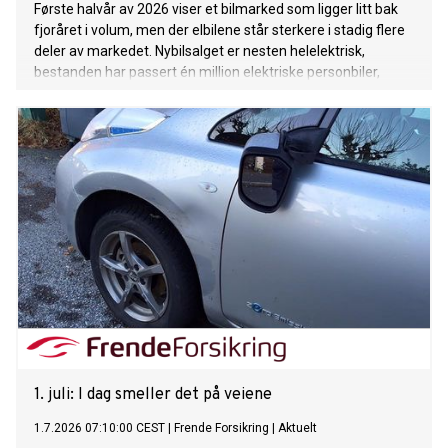
Første halvår av 2026 viser et bilmarked som ligger litt bak
fjoråret i volum, men der elbilene står sterkere i stadig flere
deler av markedet. Nybilsalget er nesten helelektrisk,
bestanden har passert én million elektriske personbiler,
bruktmarkedet får flere elbiler og varebilmarkedet tar nye
elektriske steg. Juni-tallene bekrefter også at elbilen er blitt
førstevalget langt utenfor storbyene.
1. juli: I dag smeller det på veiene
1.7.2026 07:10:00 CEST
|
Frende Forsikring
|
Aktuelt