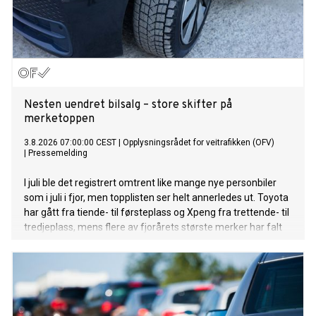
Nesten uendret bilsalg – store skifter på
merketoppen
3.8.2026 07:00:00 CEST
|
Opplysningsrådet for veitrafikken (OFV)
|
Pressemelding
I juli ble det registrert omtrent like mange nye personbiler
som i juli i fjor, men topplisten ser helt annerledes ut. Toyota
har gått fra tiende- til førsteplass og Xpeng fra trettende- til
tredjeplass, mens flere av fjorårets største merker har falt
tilbake.