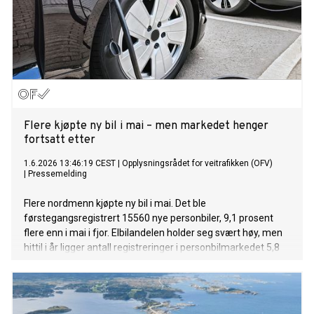
Flere kjøpte ny bil i mai – men markedet henger
fortsatt etter
1.6.2026 13:46:19 CEST
|
Opplysningsrådet for veitrafikken (OFV)
|
Pressemelding
Flere nordmenn kjøpte ny bil i mai. Det ble
førstegangsregistrert 15560 nye personbiler, 9,1 prosent
flere enn i mai i fjor. Elbilandelen holder seg svært høy, men
hittil i år ligger antall registreringer i personbilmarkedet 5,8
prosent bak fjoråret.