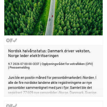
Nordisk halvårsstatus: Danmark driver veksten,
Norge leder elektrifiseringen
9.7.2026 07:00:00 CEST
|
Opplysningsrådet for veitrafikken (OFV)
|
Pressemelding
Juni ble en positiv måned for personbilmarkedet i Norden. I
alle de fire nordiske landene økte registreringene av nye
personbiler sammenlignet med juni i fjor. Samlet ble det
registrert 77 609 nye personbiler i Norge, Danmark, Sverige
og Finland.