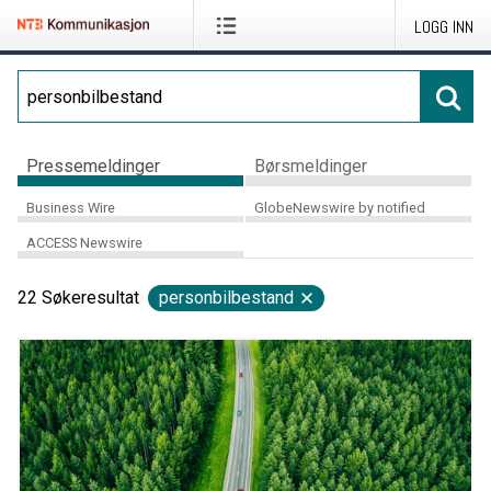
LOGG INN
Pressemeldinger
Børsmeldinger
Business Wire
GlobeNewswire by notified
ACCESS Newswire
22
Søkeresultat
personbilbestand