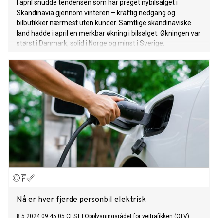
I april snudde tendensen som har preget nybilsalget i
Skandinavia gjennom vinteren – kraftig nedgang og
bilbutikker nærmest uten kunder. Samtlige skandinaviske
land hadde i april en merkbar økning i bilsalget. Økningen var
størst i Danmark, solid i Norge og minst i Sverige.
Nå er hver fjerde personbil elektrisk
8.5.2024 09:45:05 CEST
|
Opplysningsrådet for veitrafikken (OFV)