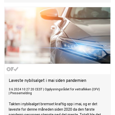
Opplysningsrådet for veitrafikken (OFV). Samtidig fortsetter
antall dieselbiler å synke.
Laveste nybilsalget i mai siden pandemien
3.6.2024 10:27:20 CEST
|
Opplysningsrådet for veitrafikken (OFV)
|
Pressemelding
Takten i nybilsalget bremset kraftig opp i mai, og er det
laveste for denne måneden siden 2020 da den første
pandemi-sesongen stengte ned det meste. Totalt ble det