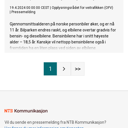
19.4.2024 00:00:00 CEST
|
Opplysningsrådet for veitrafikken (OFV)
|
Pressemelding
Gjennomsnittsalderen på norske personbiler øker, og er nå
11 år. Bilparken endres raskt, og elbilene overtar gradvis for
bensin- og dieselbilene. Bensinbilene har i snitt høyeste
alder – 18,5 år. Kanskje vil nettopp bensinbilene også i
fremtiden ha en liten plass ved siden av elbilene.
1
>>
Vil du sende en pressemelding fra NTB Kommunikasjon?