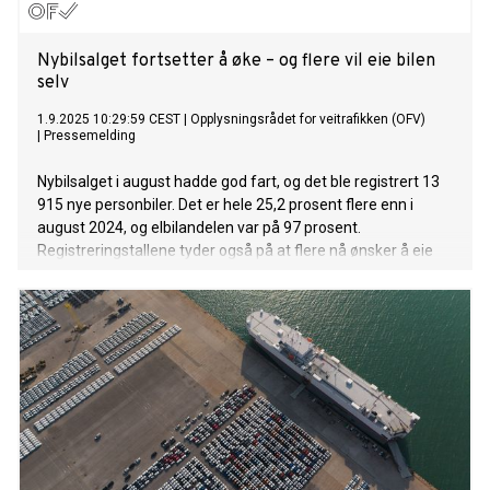
Nybilsalget fortsetter å øke – og flere vil eie bilen
selv
1.9.2025 10:29:59 CEST
|
Opplysningsrådet for veitrafikken (OFV)
|
Pressemelding
Nybilsalget i august hadde god fart, og det ble registrert 13
915 nye personbiler. Det er hele 25,2 prosent flere enn i
august 2024, og elbilandelen var på 97 prosent.
Registreringstallene tyder også på at flere nå ønsker å eie
bilen selv, fremfor å lease en ny bil.