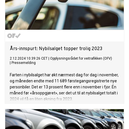
Års-innspurt: Nybilsalget topper trolig 2023
2.12.2024 10:39:26 CET
|
Opplysningsrådet for veitrafikken (OFV)
|
Pressemelding
Farten i nybilsalget har økt nærmest dag for dag i november,
og måneden endte med 11 689 førstegangsregistrerte nye
personbiler. Det er 13 prosent flere enn i november i fjor. Én
måned før «årsoppgjøret», ser det ut til at nybilsalget totalt i
2024 vil få en liten økning fra 2023.