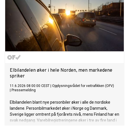
Elbilandelen øker i hele Norden, men markedene
spriker
11.6.2026 08:00:00 CEST
|
Opplysningsrådet for veitrafikken (OFV)
|
Pressemelding
Elbilandelen blant nye personbiler øker i alle de nordiske
landene. Personbilmarkedet øker i Norge og Danmark,
Sverige ligger omtrent på fjorårets nivå, mens Finland har en
svak nedgang. Varebilregistreringene øker i tre av fire land i
mai, mens lastebilregistreringene faller i hele Norden.