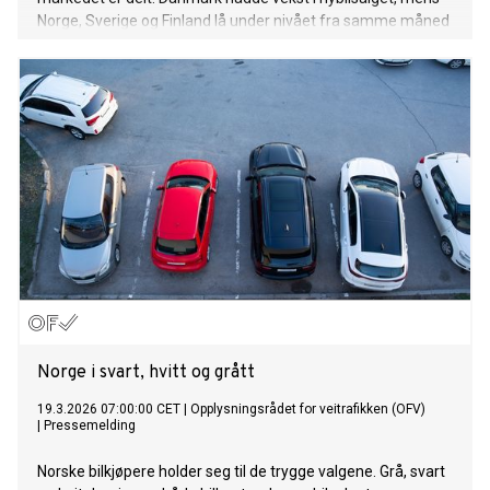
Norge, Sverige og Finland lå under nivået fra samme måned
i fjor.
Norge i svart, hvitt og grått
19.3.2026 07:00:00 CET
|
Opplysningsrådet for veitrafikken (OFV)
|
Pressemelding
Norske bilkjøpere holder seg til de trygge valgene. Grå, svart