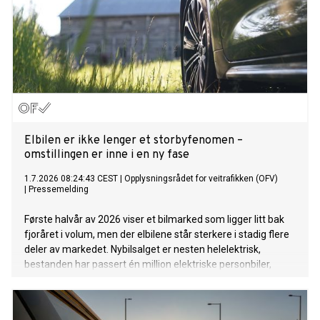
Elbilen er ikke lenger et storbyfenomen –
omstillingen er inne i en ny fase
1.7.2026 08:24:43 CEST
|
Opplysningsrådet for veitrafikken (OFV)
|
Pressemelding
Første halvår av 2026 viser et bilmarked som ligger litt bak
fjoråret i volum, men der elbilene står sterkere i stadig flere
deler av markedet. Nybilsalget er nesten helelektrisk,
bestanden har passert én million elektriske personbiler,
bruktmarkedet får flere elbiler og varebilmarkedet tar nye
elektriske steg. Juni-tallene bekrefter også at elbilen er blitt
førstevalget langt utenfor storbyene.