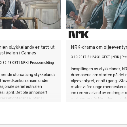
ien «Lykkeland» er tatt ut
NRK-drama om oljeeventy
festivalen i Cannes
3.10.2017 21:24:31 CEST
|
NRK
|
Pr
0:39:48 CET
|
NRK
|
Pressemelding
Innspillingen av «Lykkeland», N
ende storsatsing «Lykkeland»
dramaserie om starten på det 
 til hovedkonkurransen under
oljeeventyret, er nå i gang i Sta
asjonale seriefestivalen
møter vi fire unge mennesker 
s i april. Det ble annonsert
inn i en virvelvind av endringer 
ressekonferanse i Paris i
muligheter når blir tidenes oljef
rsdag 13. mars.
gjort på norsk sokkel.