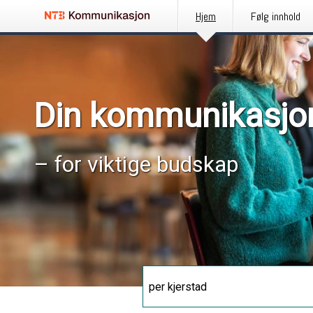
Hjem
Følg innhold
Din kommunikasjo
– for viktige budskap