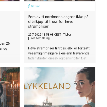
Fem av ti nordmenn angrer ikke på
elbilkjøp til tross for høye
strømpriser
25.7.2022 13:58:08 CEST
|
Tibber
|
Pressemelding
den 26.
Høye strømpriser til tross; elbil er fortsatt
er og
vesentlig rimeligere å eie enn tilsvarende
ladehybrider, diesel- og bensinbiler. Det
gjelder særlig for de som smartlader om
natten, når strømprisen er lavere. Med ny
nettleie må smartlading bli enda
smartere, for å unngå både de dyre
timene og forbrukstopper innenfor
samme time, sier Elisabet Kjerstad Bøe,
Norgessjef i Tibber.