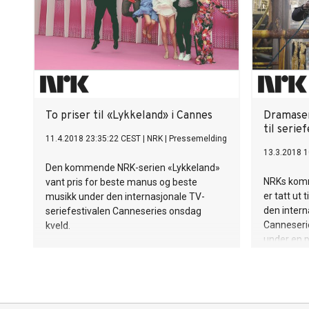
To priser til «Lykkeland» i Cannes
Dramaser
til serie
11.4.2018 23:35:22 CEST
|
NRK
|
Pressemelding
13.3.2018 1
Den kommende NRK-serien «Lykkeland»
NRKs komm
vant pris for beste manus og beste
er tatt ut
musikk under den internasjonale TV-
den intern
seriefestivalen Canneseries onsdag
Canneserie
kveld.
under en p
morges, ti