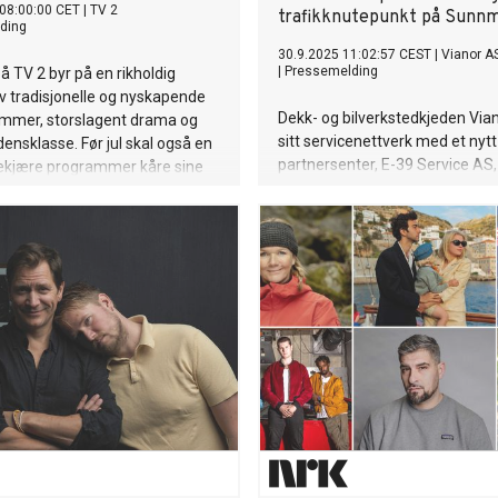
08:00:00 CET
|
TV 2
trafikknutepunkt på Sunn
ding
30.9.2025 11:02:57 CEST
|
Vianor A
|
Pressemelding
å TV 2 byr på en rikholdig
v tradisjonelle og nyskapende
Dekk- og bilverkstedkjeden Vian
ammer, storslagent drama og
sitt servicenettverk med et nytt
densklasse. Før jul skal også en
partnersenter, E-39 Service AS,
kekjære programmer kåre sine
nøkkellokasjon på Nordvestland