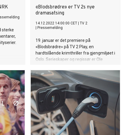
 NRK
«Blodsbrødre» er TV 2s nye
dramasatsing
essemelding
14.12.2022 14:00:00 CET
|
TV 2
|
Pressemelding
 sterke
entarer,
19. januar er det premiere på
yserier.
«Blodsbrødre» på TV 2 Play, en
hardtslående krimthriller fra gjengmiljøet i
Oslo. Serieskaper og regissør er Ole
Endresen, kjent for flere internasjonale
serie-suksesser.