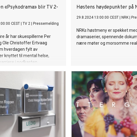
n «Psykodrama» blir TV 2-
Høstens høydepunkter på
29.8.2024 13:00:00 CEST
|
NRK
|
Pr
:00:00 CEST
|
TV 2
|
Pressemelding
NRKs høstmeny er spekket med
re år har skuespillerne Per
dramaserier, spennende dokum
g Ole Christoffer Ertvaag
nære møter og morsomme realit
om hverdagen fylt av
r knyttet til mental helse,
karriere i podkasten
ma». Nå blir den populære
 humorserie på TV 2.