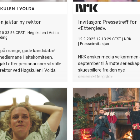
n jaktar ny rektor
Invitasjon: Pressetreff for
«Etterglød».
 10:33:56 CEST
|
Høgskulen i Volda
ding
19.9.2022 12:13:29 CEST
|
NRK
|
Presseinvitasjon
 på mange, gode kandidatar!
NRK ønsker media velkommen 
medlemane i leitekomiteen,
september til å møte serieskap
akt etter personar som vil stille
skuespillere fra den nye
m rektor ved Høgskulen i Volda
serien«Etterglød».