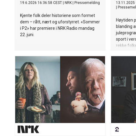
19.6.2026 16:36:58 CEST
|
NRK
|
Pressemelding
13.11.2025 
|
Pressemel
Kjente folk deler historiene som formet
Høytiden p
dem – rått, nært og uforstyrret. «Sommer
blanding a
i P2» har premiere i NRK Radio mandag
juleprogr
22. juni.
sport i ver
rekke fol
vinnere.