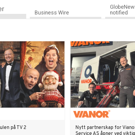
GlobeNews
er
Business Wire
notified
 julen på TV 2
Nytt partnerskap for Viano
Service AS åpner ved viktig