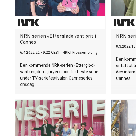
NRK-serien «Etterglød» vant pris i
NRK-seri
Cannes
8.3.2022 13
6.4.2022 22:49:22 CEST
|
NRK
|
Pressemelding
Den komme
Den kommende NRK-serien «Etterglød»
er tatt ut
vant ungdomsjuryens pris for beste serie
den intern
under TV-seriefestivalen Canneseries
Cannes.
onsdag.