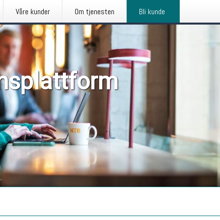
Våre kunder
Om tjenesten
Bli kunde
nsplattform