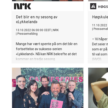
Det blir en ny sesong av
Høgskule
«Lykkeland»
11.10.2022
|
Pressemel
13.10.2022 06:00:00 CEST
|
NRK
|
Pressemelding
– Vi håper
Mange har vært spente på om det blir en
Det seier 
fortsettelse av suksess-serien
som er på j
«Lykkeland». Nå kan NRK bekrefte at det
til val so
kommer en tredje sesong.
(HVO).