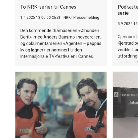
To NRK-serier til Cannes
Podkaste
serie
1.4.2025 13:00:00 CEST
|
NRK
|
Pressemelding
5.9.2024 15
Den kommende dramaserien «Ølhunden
Gjennom fi
Berit», med Anders Baasmo i hovedrollen,
Kjerstad o
og dokumentarserien «Agenten – pappas
ventilert 
liv og løgner» er nominert til den
utfordringe
internasjonale TV-festivalen i Cannes.
samliv og 
«Psykodra
podkasten