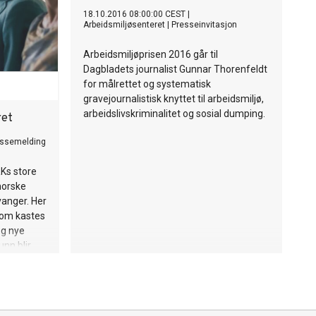
18.10.2016 08:00:00 CEST
|
Arbeidsmiljøsenteret
|
Presseinvitasjon
Arbeidsmiljøprisen 2016 går til
Dagbladets journalist Gunnar Thorenfeldt
for målrettet og systematisk
gravejournalistisk knyttet til arbeidsmiljø,
arbeidslivskriminalitet og sosial dumping.
ret
essemelding
RKs store
norske
vanger. Her
som kastes
og nye
unn blir