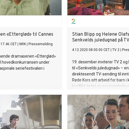
en «Etterglød» til Cannes
Stian Blipp og Helene Olaf
Senkvelds juledugnad på TV
:17:46 CET
|
NRK
|
Pressemelding
4.12.2020 08:00:00 CET
|
TV 2
|
Pre
nde dramaserien «Etterglød»
19. desember inviterer TV 2 og
 til hovedkonkurransen under
til «Senkvelds juledugnad» – en
asjonale seriefestivalen i
direktesendt TV-sending til innt
Røde Kors sitt arbeid for barn i 
konflikt, ledet av programlede
Helene Olafsen og Stian Blipp.