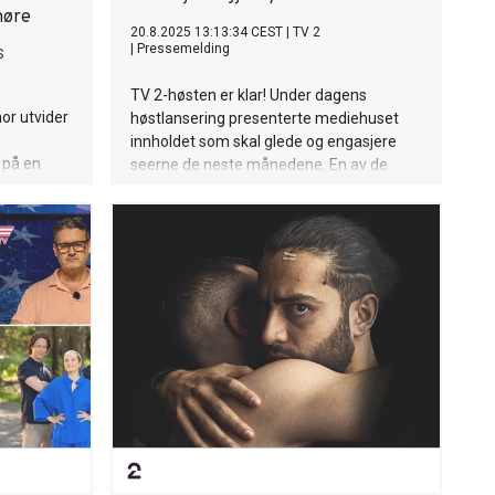
møre
20.8.2025 13:13:34 CEST
|
TV 2
|
Pressemelding
S
TV 2-høsten er klar! Under dagens
or utvider
høstlansering presenterte mediehuset
innholdet som skal glede og engasjere
 på en
seerne de neste månedene. En av de
et.
største nyhetene i høst er realityserien
«Hotellet», hvor deltakerlista ble avslørt i
dag – med navn som Oskar Westerlin,
Anne B. Ragde, Emilie Nereng og
Alexandra Joner. Og vi fikk svaret på hva
som blir årets store adventskalender-
satsing.