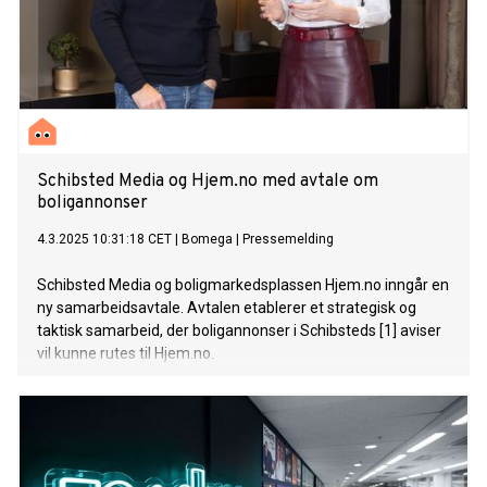
Schibsted Media og Hjem.no med avtale om
boligannonser
4.3.2025 10:31:18 CET
|
Bomega
|
Pressemelding
Schibsted Media og boligmarkedsplassen Hjem.no inngår en
ny samarbeidsavtale. Avtalen etablerer et strategisk og
taktisk samarbeid, der boligannonser i Schibsteds [1] aviser
vil kunne rutes til Hjem.no.