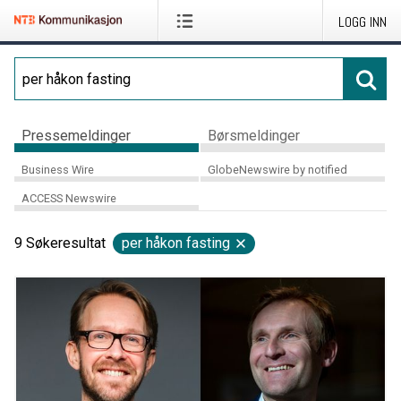
LOGG INN
Pressemeldinger
Børsmeldinger
Business Wire
GlobeNewswire by notified
ACCESS Newswire
9
Søkeresultat
per håkon fasting