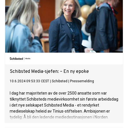
Schibsted Media-sjefen: – En ny epoke
10.6.2024 09:53:33 CEST
|
Schibsted
|
Pressemelding
I dag har majoriteten av de over 2500 ansatte som var
tilknyttet Schibsteds medievirksomhet sin første arbeidsdag
i det nye selskapet Schibsted Media - et rendyrket
medieselskap heleid av Tinius-stiftelsen. Ambisjonen er
tydelig: Å bli den ledende mediedestinasjonen i Norden.