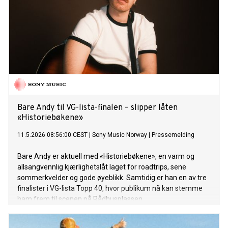
Bare Andy til VG-lista-finalen – slipper låten
«Historiebøkene»
11.5.2026 08:56:00 CEST
|
Sony Music Norway
|
Pressemelding
Bare Andy er aktuell med «Historiebøkene», en varm og
allsangvennlig kjærlighetslåt laget for roadtrips, sene
sommerkvelder og gode øyeblikk. Samtidig er han en av tre
finalister i VG-lista Topp 40, hvor publikum nå kan stemme
ham frem til scenen på Rådhusplassen.