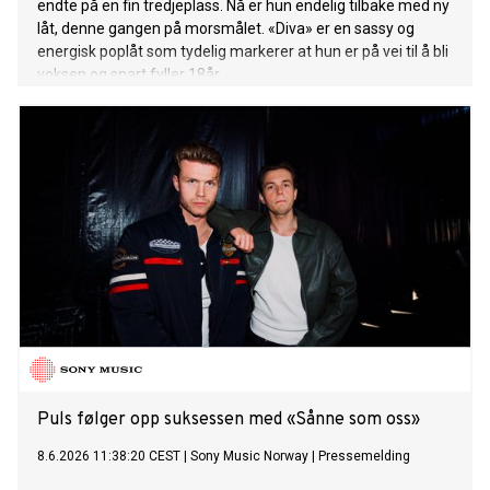
endte på en fin tredjeplass. Nå er hun endelig tilbake med ny
låt, denne gangen på morsmålet. «Diva» er en sassy og
energisk poplåt som tydelig markerer at hun er på vei til å bli
voksen og snart fyller 18år.
Puls følger opp suksessen med «Sånne som oss»
8.6.2026 11:38:20 CEST
|
Sony Music Norway
|
Pressemelding