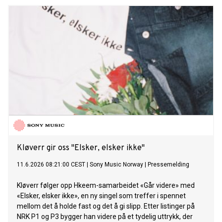
hitlister, radiostasjoner og dansegulv over hele verden.
Kløverr gir oss "Elsker, elsker ikke"
11.6.2026 08:21:00 CEST
|
Sony Music Norway
|
Pressemelding
Kløverr følger opp Hkeem-samarbeidet «Går videre» med
«Elsker, elsker ikke», en ny singel som treffer i spennet
mellom det å holde fast og det å gi slipp. Etter listinger på
NRK P1 og P3 bygger han videre på et tydelig uttrykk, der