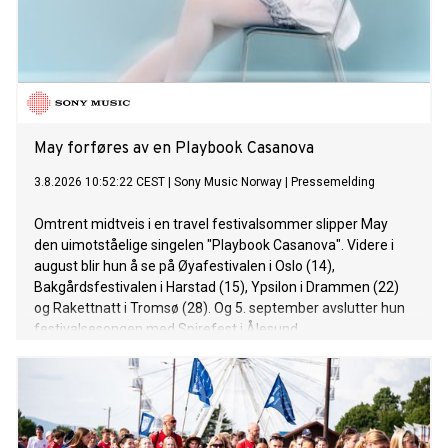
May forføres av en Playbook Casanova
3.8.2026 10:52:22 CEST
|
Sony Music Norway
|
Pressemelding
Omtrent midtveis i en travel festivalsommer slipper May
den uimotståelige singelen "Playbook Casanova". Videre i
august blir hun å se på Øyafestivalen i Oslo (14),
Bakgårdsfestivalen i Harstad (15), Ypsilon i Drammen (22)
og Rakettnatt i Tromsø (28). Og 5. september avslutter hun
festivalsesongen med Spirefest i Ålesund.