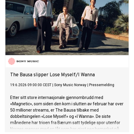
The Bausa slipper Lose Myself/I Wanna
19.6.2026 09:00:00 CEST
|
Sony Music Norway
|
Pressemelding
Etter sitt store internasjonale gjennombrudd med
«Magnetic», som siden den kom i slutten av februar har over
50 millioner streams, er The Bausa tilbake med
dobbeltsingelen «Lose Myself» og «I Wanna». De siste
månedene har trioen fra Bærum satt tydelige spor utenfor
Norges grenser med en låt som har gjort seg bemerket på