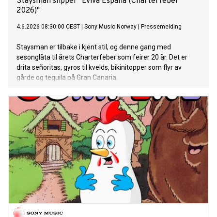
Staysman slipper "Eviva España (Charterfeber
2026)"
4.6.2026 08:30:00 CEST
|
Sony Music Norway
|
Pressemelding
Staysman er tilbake i kjent stil, og denne gang med
sesonglåta til årets Charterfeber som feirer 20 år. Det er
drita señoritas, gyros til kvelds, bikinitopper som flyr av
gårde og tequila på Gran Canaria.