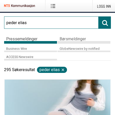
LOGG INN
Pressemeldinger
Børsmeldinger
Business Wire
GlobeNewswire by notified
ACCESS Newswire
295
Søkeresultat
peder elias