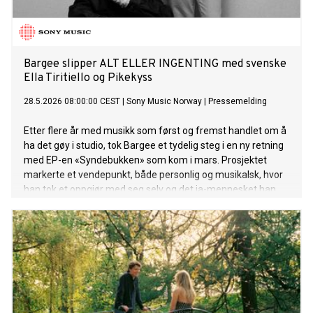
Bargee slipper ALT ELLER INGENTING med svenske
Ella Tiritiello og Pikekyss
28.5.2026 08:00:00 CEST
|
Sony Music Norway
|
Pressemelding
Etter flere år med musikk som først og fremst handlet om å
ha det gøy i studio, tok Bargee et tydelig steg i en ny retning
med EP-en «Syndebukken» som kom i mars. Prosjektet
markerte et vendepunkt, både personlig og musikalsk, hvor
han tok et oppgjør med seg selv og det ja-mennesket han
har vært.