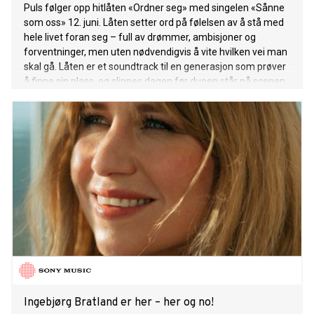
Puls følger opp hitlåten «Ordner seg» med singelen «Sånne
som oss» 12. juni. Låten setter ord på følelsen av å stå med
hele livet foran seg – full av drømmer, ambisjoner og
forventninger, men uten nødvendigvis å vite hvilken vei man
skal gå. Låten er et soundtrack til en generasjon som prøver
å finne sin plass, og slippes dagen før duoen står på scenen
under VG-lista i Oslo.
Ingebjørg Bratland er her – her og no!