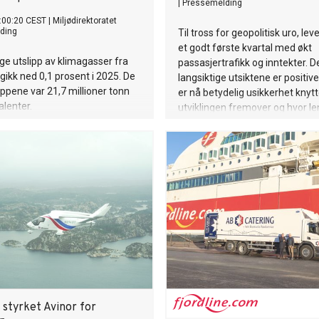
|
Pressemelding
:00:20 CEST
|
Miljødirektoratet
ding
Til tross for geopolitisk uro, lev
et godt første kvartal med økt
ige utslipp av klimagasser fra
passasjertrafikk og inntekter. D
 gikk ned 0,1 prosent i 2025. De
langsiktige utsiktene er positiv
lippene var 21,7 millioner tonn
er nå betydelig usikkerhet knytte
lenter.
utviklingen fremover og hvor le
vare.
 styrket Avinor for