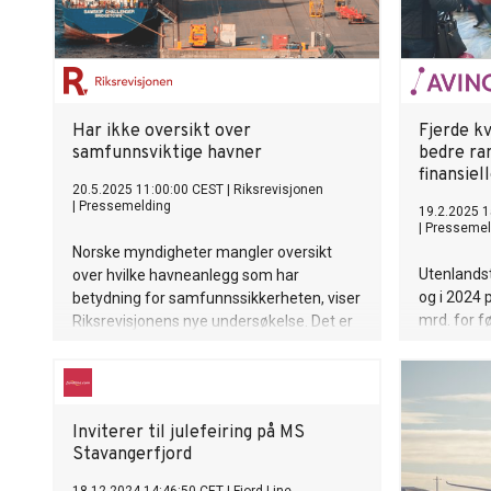
Har ikke oversikt over
Fjerde kv
samfunnsviktige havner
bedre ra
finansiel
20.5.2025 11:00:00 CEST
|
Riksrevisjonen
|
Pressemelding
19.2.2025 1
|
Pressemel
Norske myndigheter mangler oversikt
Utenlandst
over hvilke havneanlegg som har
og i 2024 
betydning for samfunnssikkerheten, viser
mrd. for f
Riksrevisjonens nye undersøkelse. Det er
besluttet i
kritikkverdig.
Samferds
rammevedt
passasjera
Inviterer til julefeiring på MS
sammen me
Stavangerfjord
finansiell 
handlingsr