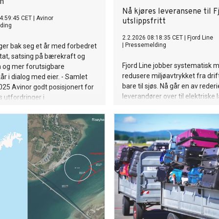
n
Nå kjøres leveransene til F
4:59:45 CET
|
Avinor
utslippsfritt
ding
2.2.2026 08:18:35 CET
|
Fjord Line
|
Pressemelding
ger bak seg et år med forbedret
ltat, satsing på bærekraft og
Fjord Line jobber systematisk 
 og mer forutsigbare
redusere miljøavtrykket fra drif
r i dialog med eier. - Samlet
bare til sjøs. Nå går en av reder
2025 Avinor godt posisjonert for
leverandører over til elektriske l
 utfordringer i
ektoren, sier Abraham Foss.