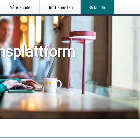
Våre kunder
Om tjenesten
Bli kunde
nsplattform