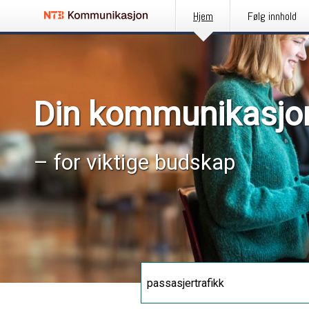
Hjem
Følg innhold
Din kommunikasjo
– for viktige budskap