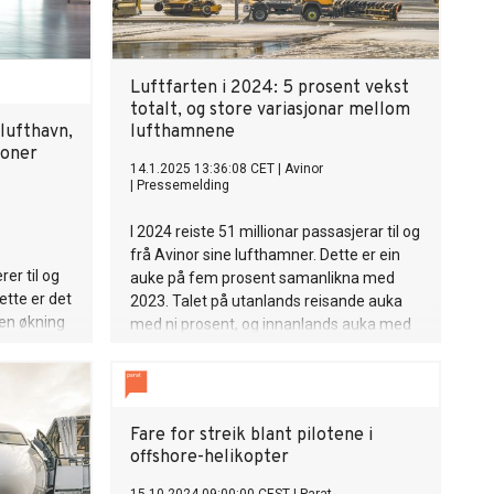
Luftfarten i 2024: 5 prosent vekst
totalt, og store variasjonar mellom
lufthavn,
lufthamnene
ioner
14.1.2025 13:36:08 CET
|
Avinor
|
Pressemelding
I 2024 reiste 51 millionar passasjerar til og
frå Avinor sine lufthamner. Dette er ein
er til og
auke på fem prosent samanlikna med
ette er det
2023. Talet på utanlands reisande auka
 en økning
med ni prosent, og innanlands auka med
liknet med
to prosent i fjor.
Fare for streik blant pilotene i
offshore-helikopter