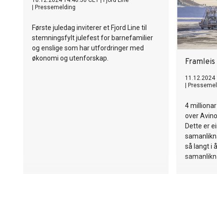
18.12.2024 14:46:50 CET
|
Fjord Line
sier fung
|
Pressemelding
Kirsebom.
Første juledag inviterer et Fjord Line til
stemningsfylt julefest for barnefamilier
og enslige som har utfordringer med
økonomi og utenforskap.
Framleis 
11.12.2024 
|
Pressemel
4 millionar
over Avino
Dette er e
samanlikn
så langt i 
samanlikn