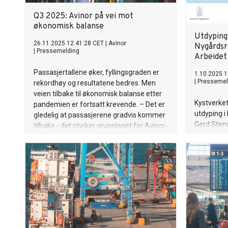
Q3 2025: Avinor på vei mot
økonomisk balanse
Utdyping
26.11.2025 12:41:28 CET
|
Avinor
Nygårdsr
|
Pressemelding
Arbeidet
Passasjertallene øker, fyllingsgraden er
1.10.2025 1
|
Pressemel
rekordhøy og resultatene bedres. Men
veien tilbake til økonomisk balanse etter
Kystverket
pandemien er fortsatt krevende. – Det er
utdyping i
gledelig at passasjerene gradvis kommer
Gerd Stens
tilbake - det styrker grunnlaget for Avinor-
planen i hø
modellen med et økonomisk bærekraftig
bedre fr
og selvfinansiert luftfartsnettverk. Vi
sikkerhete
leverer sikker og
stabil drift, arbeider målrettet med
inntektsagendaen og holder kostnadene i
sjakk. Dette sier konsernsjef i Avinor,
Abraham Foss.