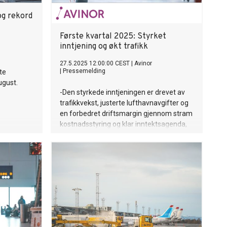
 og rekord
Første kvartal 2025: Styrket
inntjening og økt trafikk
27.5.2025 12:00:00 CEST
|
Avinor
|
Pressemelding
te
ugust.
-Den styrkede inntjeningen er drevet av
trafikkvekst, justerte lufthavnavgifter og
en forbedret driftsmargin gjennom stram
kostnadsstyring og klar inntektsagenda,
sier konsernsjef Abraham Foss i Avinor.