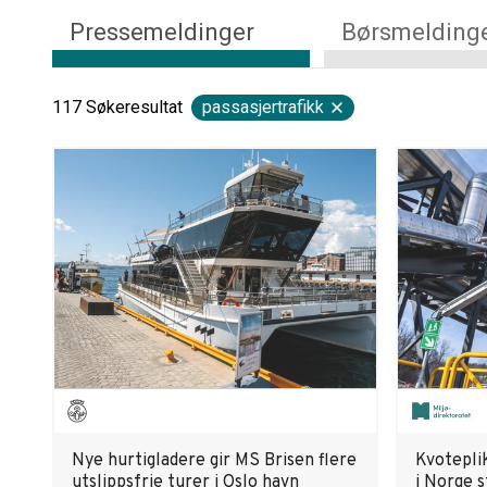
Pressemeldinger
Børsmelding
117
Søkeresultat
passasjertrafikk
Nye hurtigladere gir MS Brisen flere
Kvoteplik
utslippsfrie turer i Oslo havn
i Norge s