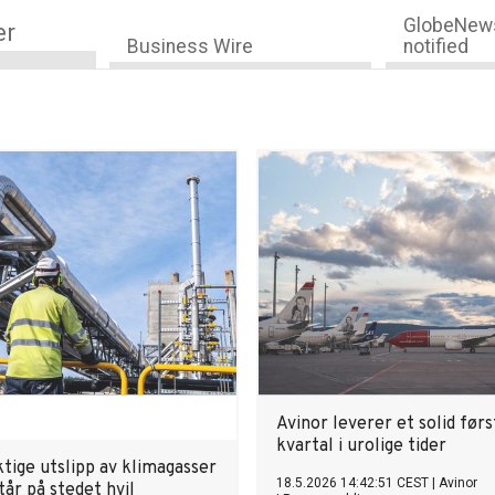
GlobeNews
er
Business Wire
notified
Avinor leverer et solid førs
kvartal i urolige tider
tige utslipp av klimagasser
18.5.2026 14:42:51 CEST
|
Avinor
tår på stedet hvil