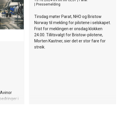
15.10.2024 09:00:00 CEST
|
Parat
|
Pressemelding
Tirsdag møter Parat, NHO og Bristow
Norway til mekling for pilotene i selskapet.
Frist for meklingen er onsdag klokken
24.00. Tillitsvalgt for Bristow-pilotene,
Morten Kastner, sier det er stor fare for
streik.
Avinor
bedringer i
rdier.
 vurdere en
else i
25. I