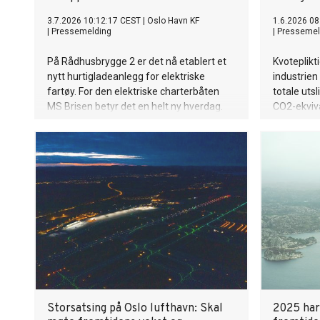
3.7.2026 10:12:17 CEST
|
Oslo Havn KF
1.6.2026 08
|
Pressemelding
|
Pressemel
På Rådhusbrygge 2 er det nå etablert et
Kvoteplikt
nytt hurtigladeanlegg for elektriske
industrien
fartøy. For den elektriske charterbåten
totale uts
MS Brisen betyr det en helt ny hverdag.
CO2-ekviva
Storsatsing på Oslo lufthavn: Skal
2025 har