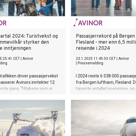
artal 2024: Turistvekst og
Passasjerrekord på Bergen 
mmevilkår styrker den
Flesland - mer enn 6,5 mill
le inntjeningen
reisende i 2024
5:25:41 CET
|
Avinor
23.1.2025 11:45:53 CET
|
Avinor
ding
|
Pressemelding
rafikken driver passasjervekst
I 2024 reiste 6 538 000 passasjer
passerer Avinors inntekter 12
fra Bergen lufthavn, Flesland. D
ørste gang. Tiltakene som er
høyeste antallet noensinne, og
 statsbudsjettet for 2025 og i
på nesten tre prosent sammen
elsdepartementets
2023.
ak for start- og
vgiften i årene 2025-2029 vil
d inntekstveksten gi styrket
inntjening og tilstrekkelig
om for Avinor de neste årene,