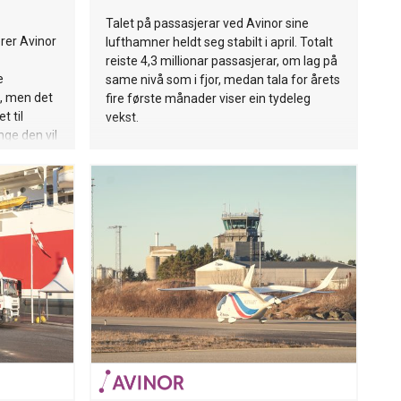
Talet på passasjerar ved Avinor sine
erer Avinor
lufthamner heldt seg stabilt i april. Totalt
reiste 4,3 millionar passasjerar, om lag på
e
same nivå som i fjor, medan tala for årets
e, men det
fire første månader viser ein tydeleg
t til
vekst.
nge den vil