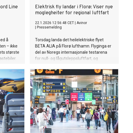
jord Line
Elektrisk fly landar i Florø: Viser nye
moglegheiter for regional luftfart
22.1.2026 12:56:48 CET
|
Avinor
|
Pressemelding
med å
Torsdag landa det heilelektriske flyet
ten – ikke
BETA ALIA på Florø lufthamn. Flyginga er
iets største
del av Noregs internasjonale testarena
astebiler.
for null- og lågutsleppsluftfart, og
markerer ein milepæl for korleis
framtidas utsleppsfrie fly kan brukast på
regionale lufthamner.