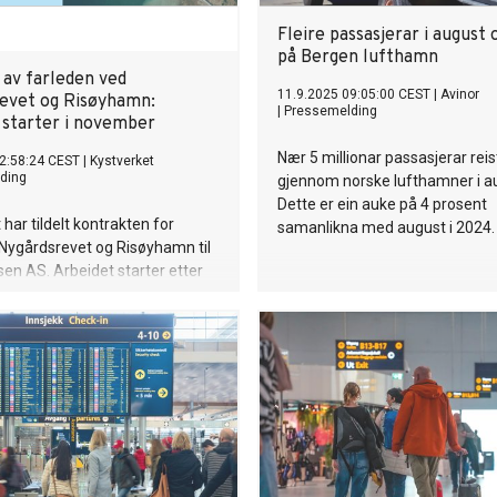
Fleire passasjerar i august
på Bergen lufthamn
 av farleden ved
11.9.2025 09:05:00 CEST
|
Avinor
evet og Risøyhamn:
|
Pressemelding
 starter i november
Nær 5 millionar passasjerar reis
2:58:24 CEST
|
Kystverket
ding
gjennom norske lufthamner i a
Dette er ein auke på 4 prosent
 har tildelt kontrakten for
samanlikna med august i 2024.
 Nygårdsrevet og Risøyhamn til
en AS. Arbeidet starter etter
st, og er et viktig tiltak for å
emkommeligheten og
n for sjøtrafikken i Vesterålen.