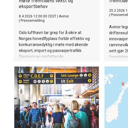
møte fremtidens vekst og
fremtide
eksportbehov
25.2.2026 1
|
Pressemel
8.4.2026 12:00:00 CEST
|
Avinor
|
Pressemelding
Avinor leg
Oslo lufthavn tar grep for å sikre at
driftsresu
Norges hovedflyplass forblir effektiv og
innovasjon
konkurransedyktig i møte med økende
rammevilkå
eksport, import og passasjertrafikk.
sett gjør 
Gjennom en omfattende
fremtidens
moderniseringsplan kan flyplassen
luftfartss
optimalisere fraktkapasiteten, frigjøre
viktige arealer og tilrettelegge for ny
næringsutvikling .