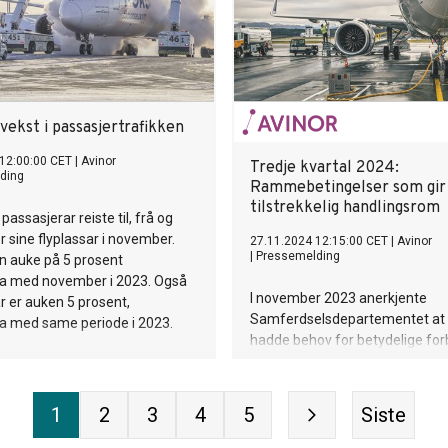
erende konsernsjef Anders
vekst i passasjertrafikken
12:00:00 CET
|
Avinor
Tredje kvartal 2024:
ding
Rammebetingelser som gir
tilstrekkelig handlingsrom
 passasjerar reiste til, frå og
r sine flyplassar i november.
27.11.2024 12:15:00 CET
|
Avinor
|
Pressemelding
in auke på 5 prosent
a med november i 2023. Også
I november 2023 anerkjente
år er auken 5 prosent,
Samferdselsdepartementet at 
a med same periode i 2023.
hadde behov for betydelige for
sine rammevilkår, for å unngå
omfattende nedskrivinger av ve
Regjeringen varslet at den ville
1
2
3
4
5
Siste
rekke mulige tiltak for fremlegg
forslaget til statsbudsjett for 20