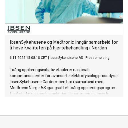
IbsenSykehusene og Medtronic inngår samarbeid for
å heve kvaliteten på hjertebehandling i Norden
6.11.2025 15:08:18 CET
|
IbsenSykehusene AS
|
Pressemelding
Toårig opplæringsinitiativ etablerer nasjonalt
kompetansesenter for avanserte elektrofysiologiprosedyrer
IbsenSykehusene Gardermoen har i samarbeid med
Medtronic Norge AS igangsatt et toårig opplæringsprogram
for å styrke nasjonale opplæringstilbud innen avanserte
hjerte-elektrofysiologiprosedyrer i Norden.