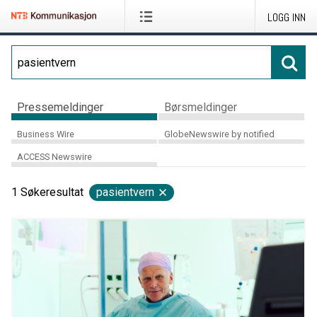
LOGG INN
Pressemeldinger
Børsmeldinger
Business Wire
GlobeNewswire by notified
ACCESS Newswire
1
Søkeresultat
pasientvern