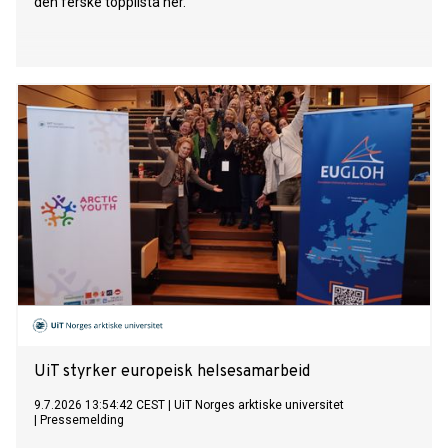
den ferske topplista her.
UiT styrker europeisk helsesamarbeid
9.7.2026 13:54:42 CEST
|
UiT Norges arktiske universitet
|
Pressemelding