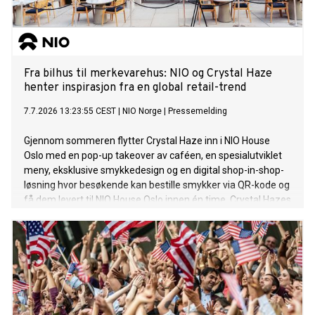
Fra bilhus til merkevarehus: NIO og Crystal Haze
henter inspirasjon fra en global retail-trend
7.7.2026 13:23:55 CEST
|
NIO Norge
|
Pressemelding
Gjennom sommeren flytter Crystal Haze inn i NIO House
Oslo med en pop-up takeover av caféen, en spesialutviklet
meny, eksklusive smykkedesign og en digital shop-in-shop-
løsning hvor besøkende kan bestille smykker via QR-kode og
få dem levert til NIO House Oslo innen én time. Crystal Hazes
ikoniske bjørn vil være et gjennomgående element i
opplevelsen og knytte de to merkevarenes universer
sammen.