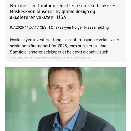
Nærmer seg 1 million registrerte norske brukere:
Ønskeskyen lanserer ny global design og
akselererer veksten i USA
8.7.2026 11:57:17 CEST
|
Ønskeskyen Norge
|
Pressemelding
Ønskeskyen investerer tungt i sin internasjonale vekst, viser
selskapets årsrapport for 2025, som publiseres i dag.
Samtidig lanserer selskapet et helt nytt globalt visuelt
design og brukeropplevelse som skal styrke
søsterplattformen GoWishs posisjon i det globale markedet
for ønskelister - særlig i USA, der ønskeliste- og sosial
shopping-plattformen nå har passert 9 millioner registrerte
brukere etter nok et år med rekordvekst.