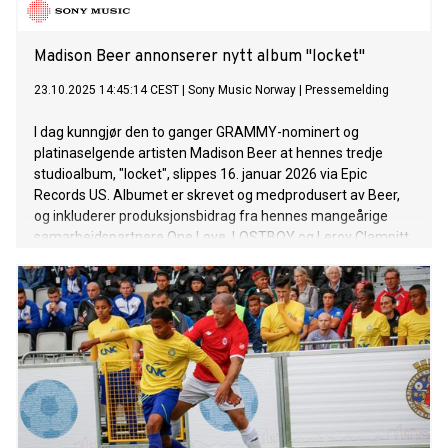
Madison Beer annonserer nytt album "locket"
23.10.2025 14:45:14 CEST
|
Sony Music Norway
|
Pressemelding
I dag kunngjør den to ganger GRAMMY-nominert og
platinaselgende artisten Madison Beer at hennes tredje
studioalbum, "locket", slippes 16. januar 2026 via Epic
Records US. Albumet er skrevet og medprodusert av Beer,
og inkluderer produksjonsbidrag fra hennes mangeårige
samarbeidspartnere One Love, LOSTBOY og Leroy Clampitt.
Låtene "bittersweet" og "yes baby", som Beer har gitt ut så
langt i 2025, er en del av det kommende albumet.