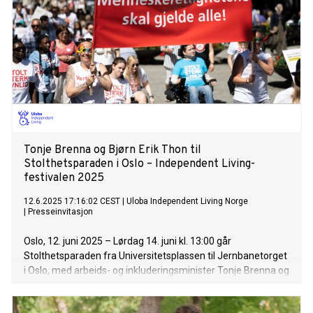
Tonje Brenna og Bjørn Erik Thon til
Stolthetsparaden i Oslo – Independent Living-
festivalen 2025
12.6.2025 17:16:02 CEST
|
Uloba Independent Living Norge
|
Presseinvitasjon
Oslo, 12. juni 2025 – Lørdag 14. juni kl. 13:00 går
Stolthetsparaden fra Universitetsplassen til Jernbanetorget
i Oslo, med arbeids- og inkluderingsminister Tonje Brenna og
Oslos ordfører Anne Lindboe i spissen. Paraden er en del av
Independent Living-festivalen 2025, som samler hundrevis