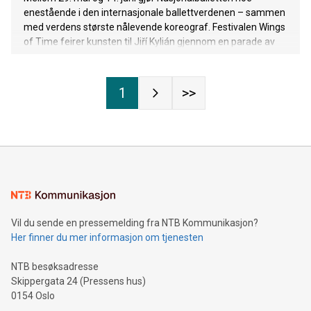
enestående i den internasjonale ballettverdenen – sammen
med verdens største nålevende koreograf. Festivalen Wings
of Time feirer kunsten til Jiří Kylián gjennom en parade av
hans balletter, hans installasjoner, filmer og fotokunst.
1
>>
Vil du sende en pressemelding fra NTB Kommunikasjon?
Her finner du mer informasjon om tjenesten
NTB besøksadresse
Skippergata 24 (Pressens hus)
0154 Oslo