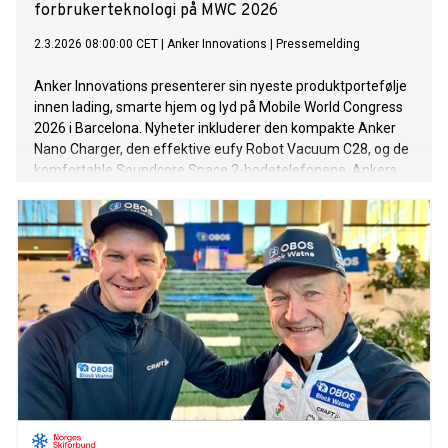
forbrukerteknologi på MWC 2026
2.3.2026 08:00:00 CET
|
Anker Innovations
|
Pressemelding
Anker Innovations presenterer sin nyeste produktportefølje
innen lading, smarte hjem og lyd på Mobile World Congress
2026 i Barcelona. Nyheter inkluderer den kompakte Anker
Nano Charger, den effektive eufy Robot Vacuum C28, og de
komfortable Soundcore Space 2-hodetelefonene. Ankers
deltakelse fremhever deres globale teknologilederskap.