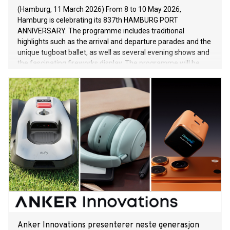
(Hamburg, 11 March 2026) From 8 to 10 May 2026,
Hamburg is celebrating its 837th HAMBURG PORT
ANNIVERSARY. The programme includes traditional
highlights such as the arrival and departure parades and the
unique tugboat ballet, as well as several evening shows and
the fascinating fireworks display. The programme will be
supplemented by new events on the water and on land. The
Big Arrival Parade on Friday, 8 May, at 1:30 p.m. marks the
start of the festivities and is always an unforgettable
experience: more than 100 impressive ships sail up the Elbe
right before the eyes of the spectators. The majestic tall
ship, the Norwegian three-masted barque Statsraad
Lehmkuhl, is particularly stunning. The floating Elbe stage in
front of the Landungsbrücken is THE artistic anchor of the
HAMBURG PORT ANNIVERSARY: Elbe in Concert presents
visitors with rousing live music and impressive
performances, creating a unique atmosphere against the
backdrop of the harbour skyline at night. This year’s partner
Anker Innovations presenterer neste generasjon