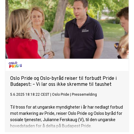
av mennesker i kampen for likestilling og frihet for
funksjonshemmede.
Oslo Pride og Oslo-byråd reiser til forbudt Pride i
Budapest: – Vi lar oss ikke skremme til taushet
5.6.2025 18:18:22 CEST
|
Oslo Pride
|
Pressemelding
Til tross for at ungarske myndigheter i år har nedlagt forbud
mot markering av Pride, reiser Oslo Pride og Oslos byråd for
sosiale tjenester, Julianne Ferskaug (V), til den ungarske
hovedstaden for å delta på Budapest Pride.