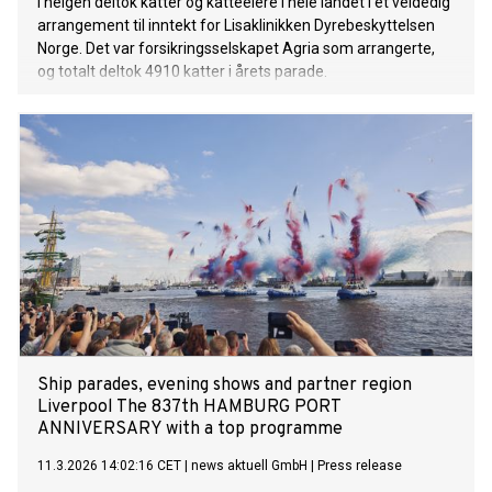
I helgen deltok katter og katteeiere i hele landet i et veldedig
arrangement til inntekt for Lisaklinikken Dyrebeskyttelsen
Norge. Det var forsikringsselskapet Agria som arrangerte,
og totalt deltok 4910 katter i årets parade.
Ship parades, evening shows and partner region
Liverpool The 837th HAMBURG PORT
ANNIVERSARY with a top programme
11.3.2026 14:02:16 CET
|
news aktuell GmbH
|
Press release