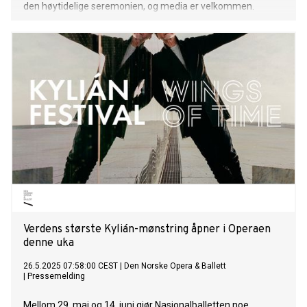
den høytidelige seremonien, og media er velkommen.
Verdens største Kylián-mønstring åpner i Operaen
denne uka
26.5.2025 07:58:00 CEST
|
Den Norske Opera & Ballett
|
Pressemelding
Mellom 29. mai og 14. juni gjør Nasjonalballetten noe