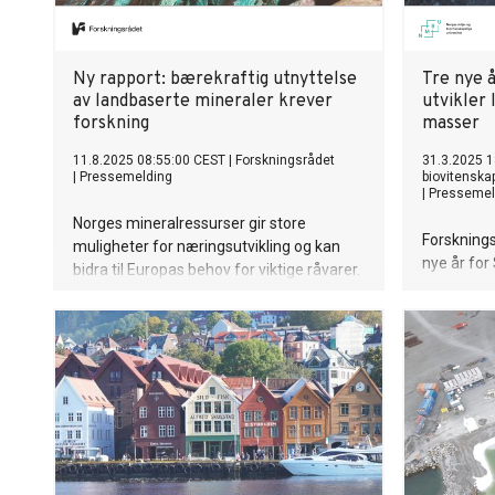
Ny rapport: bærekraftig utnyttelse
Tre nye å
av landbaserte mineraler krever
utvikler 
forskning
masser
11.8.2025 08:55:00 CEST
|
Forskningsrådet
31.3.2025 1
|
Pressemelding
biovitenska
|
Pressemel
Norges mineralressurser gir store
Forskningsr
muligheter for næringsutvikling og kan
nye år for
bidra til Europas behov for viktige råvarer.
senteret mu
For å utnytte potensialet og sikre
løsninger 
bærekraft, kreves mer kunnskap, økt
gjenbruk a
samarbeid og en forutsigbar og langsiktig
andre ove
FoU-innsats.