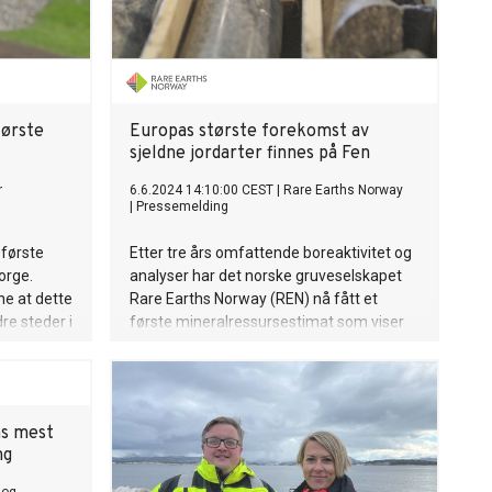
første
Europas største forekomst av
sjeldne jordarter finnes på Fen
r
6.6.2024 14:10:00 CEST
|
Rare Earths Norway
|
Pressemelding
 første
Etter tre års omfattende boreaktivitet og
orge.
analyser har det norske gruveselskapet
ne at dette
Rare Earths Norway (REN) nå fått et
re steder i
første mineralressursestimat som viser
rkulær
at Fensfeltet er Europas største
ialer som
forekomst av sjeldne jordartselementer
in
(REE).
fra ikke-
ns mest
ng