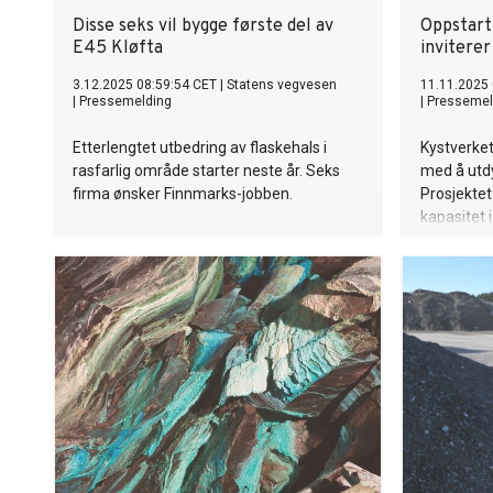
Disse seks vil bygge første del av
Oppstart 
E45 Kløfta
inviterer
3.12.2025 08:59:54 CET
|
Statens vegvesen
11.11.2025 
|
Pressemelding
|
Pressemel
Etterlengtet utbedring av flaskehals i
Kystverket
rasfarlig område starter neste år. Seks
med å utdy
firma ønsker Finnmarks-jobben.
Prosjektet
kapasitet 
både lokal
viktig tilta
fiskerisa