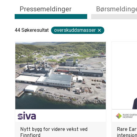
Pressemeldinger
Børsmelding
44
Søkeresultat
overskuddsmasser
Nytt bygg for videre vekst ved
Rare Ear
Finnfjord
intensjo