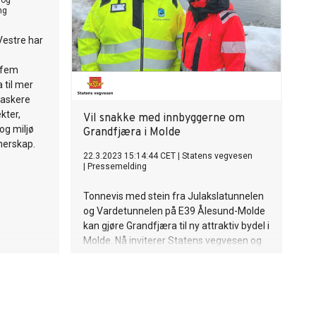
 og
ng
Vestre har
r fem
 til mer
raskere
kter,
Vil snakke med innbyggerne om
og miljø
Grandfjæra i Molde
nerskap.
22.3.2023 15:14:44 CET
|
Statens vegvesen
|
Pressemelding
Tonnevis med stein fra Julakslatunnelen
og Vardetunnelen på E39 Ålesund-Molde
kan gjøre Grandfjæra til ny attraktiv bydel i
Molde. Nå inviterer Statens vegvesen og
Molde kommune alle interesserte til å
snakke om planarbeidet for utfyllinga i
sjø.