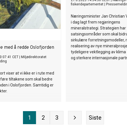
21.6.2023 14:34:56 CEST
|
Nærings-
fiskeridepartementet
|
Pressemeldi
Næringsminister Jan Christian 
i dag lagt frem regjeringens
mineralstrategi. Strategien ha
satsingsområder som skal bidra
sirkulære forretningsmodeller, 
realisering av nye mineralprosje
ute med å redde Oslofjorden
tydeligere vektlegging av klima 
0:07:41 CET
|
Miljødirektoratet
og sterkere internasjonale part
ding
rt viser at vi ikke er i rute med
føre tiltakene som skal bedre
anden i Oslofjorden. Samtidig er
kter.
1
2
3
Siste