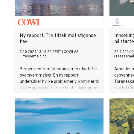
Ny rapport: Tre tiltak mot stigende
Innseilin
hav
nå start
2.10.2024 13:16:22 CEST
|
COWI AS
20.9.2024 0
|
Pressemelding
|
Pressemel
Bergen sentrum blir stadig mer utsatt for
Arbeidet m
oversvømmelser. En ny rapport
dypvannska
undersøker hvilke problemer vi kommer til
Toraneskaia
å få – og hva som er de beste løsningene,
startet m
både teknisk og økonomisk.
Deponiområd
for å sikre
gjennomfø