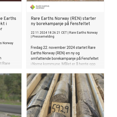
e Earths
Rare Earths Norway (REN) starter
kt i
ny borekampanje på Fensfeltet
or
22.11.2024 18:26:21 CET
|
Rare Earths Norway
|
Pressemelding
hs Norway
Fredag 22. november 2024 startet Rare
Earths Norway (REN) en ny og
h
omfattende borekampanje på Fensfeltet
t Rare
i Nome kommune. Målet er å hente opp
res til
10 000 meter med borekjerner for å øke
als
kunnskapen om Europas største
forekomst av sjeldne jordarter.