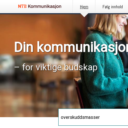
Hjem
Følg innhold
Din kommunikasjo
– for viktige budskap