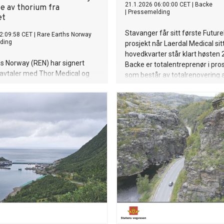
21.1.2026 06:00:00 CET
|
Backe
se av thorium fra
|
Pressemelding
et
Stavanger får sitt første Future
2:09:58 CET
|
Rare Earths Norway
ding
prosjekt når Laerdal Medical sit
hovedkvarter står klart høsten 
s Norway (REN) har signert
Backe er totalentreprenør i pros
savtaler med Thor Medical og
som består av totalrenovering 
n Atomics om strategisk
eksisterende bygningsmasse og
knyttet til kommersiell bruk av
med nye kontorlokaler. Prosjekt
forbindelse med prosessering
siden begynnelsen hatt som må
 jordarter fra Fensfeltet ved
et fremtidsrettet bygg med lavt
høy verdi for byen