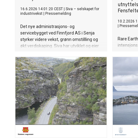
utnyttel
16.6.2026 14:01:20 CEST
|
Siva – selskapet for
Fensfelt
industrivekst
|
Pressemelding
10.2.2026 1
|
Pressemel
Det nye administrasjons- og
servicebygget ved Finnfjord AS i Senja
Rare Earth
styrker videre vekst, grønn omstillling og
intensjon
økt verdiskaping. Siva har utviklet og eier
Copenhage
bygget, slik at Finnfjord kan prioritere
samarbeid 
investeringer i teknologiutvikling,
thorium i 
produksjon og industriell oppskalering.
av sjeldne
Ulefoss.