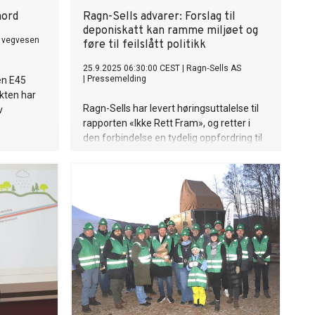
nord
Ragn-Sells advarer: Forslag til
deponiskatt kan ramme miljøet og
 vegvesen
føre til feilslått politikk
25.9.2025 06:30:00 CEST
|
Ragn‐Sells AS
|
Pressemelding
en E45
akten har
Ragn-Sells har levert høringsuttalelse til
v
rapporten «Ikke Rett Fram», og retter i
den forbindelse en tydelig oppfordring til
myndighetene: Miljøtiltak må være
kunnskapsbaserte og treffsikre – ikke
føre til økt sløsing med verdifulle
ressurser.