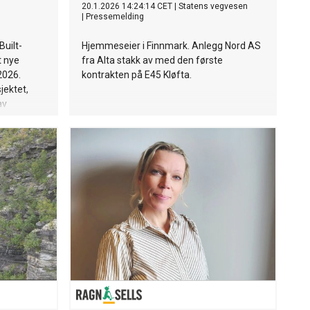
20.1.2026 14:24:14 CET
|
Statens vegvesen
|
Pressemelding
Built-
Hjemmeseier i Finnmark. Anlegg Nord AS
t nye
fra Alta stakk av med den første
2026.
kontrakten på E45 Kløfta.
jektet,
av
 utvidelse
et har
l å bygge
 utslipp og