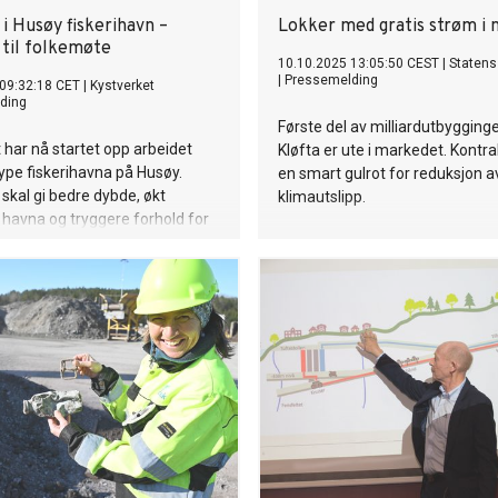
i Husøy fiskerihavn –
Lokker med gratis strøm i 
 til folkemøte
10.10.2025 13:05:50 CEST
|
Statens
|
Pressemelding
09:32:18 CET
|
Kystverket
ding
Første del av milliardutbygging
 har nå startet opp arbeidet
Kløfta er ute i markedet. Kontr
pe fiskerihavna på Husøy.
en smart gulrot for reduksjon a
 skal gi bedre dybde, økt
klimautslipp.
i havna og tryggere forhold for
e og tilreisende fartøy – et
k for videre utvikling i
mfunnet på Husøy.