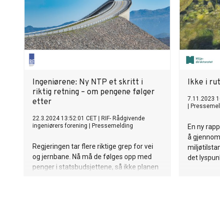
Ingeniørene: Ny NTP et skritt i
Ikke i r
riktig retning – om pengene følger
7.11.2023 1
etter
|
Pressemel
22.3.2024 13:52:01 CET
|
RIF- Rådgivende
ingeniørers forening
|
Pressemelding
En ny rappo
å gjennom
Regjeringen tar flere riktige grep for vei
miljøtilst
og jernbane. Nå må de følges opp med
det lyspun
penger i statsbudsjettene, så ikke planen
ender opp som en urealistisk ønskeliste.
Dette mener ekspertene i Rådgivende
Ingeniørers Forening (RIF), som også
krever raskere oppstart av flere
prosjekter regjeringen har satt på vent.