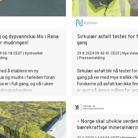
g og dypvannskai Mo i Rana:
Sirkulær asfalt testes for 
er mudringen!
gang
9:06:18 CEST
|
Kystverket
29.8.2024 09:42:41 CEST
|
Nye Veie
ding
|
Pressemelding
ed å etablere en ny
Sirkulær asfalt blir nå testet for
i og mudre i farleden foran
gang på vei med mye trafikk i N
 er i full gang, og nå i uken
Forskerne på asfalt kan ikke fin
udringsarbeidene.
er gjort på denne måten før and
et er ferdigstilt, og alle tiltak
verden. - Vi tester ut bruk av si
 en effektiv og trygg
asfalt som kun består av mater
ring av mudringen er på plass.
er brukt tidligere eller som har s
opprinnelse som restprodukter 
– Norge skal utvikle verde
fossile kilder.
bærekraftige mineralnæri