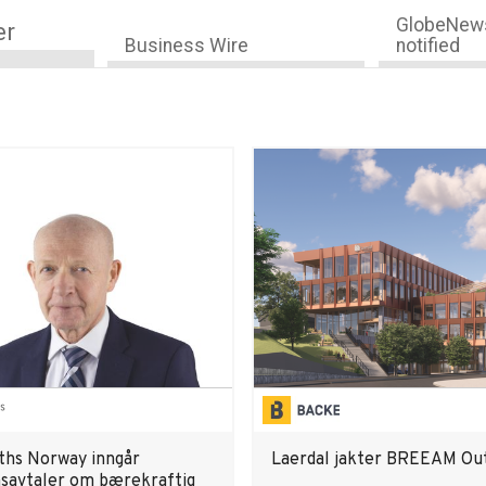
GlobeNews
er
Business Wire
notified
ths Norway inngår
Laerdal jakter BREEAM Ou
nsavtaler om bærekraftig