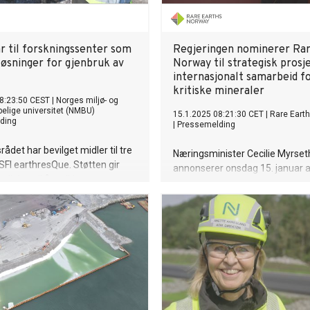
r til forskningssenter som
Regjeringen nominerer Rar
løsninger for gjenbruk av
Norway til strategisk prosje
internasjonalt samarbeid f
kritiske mineraler
8:23:50 CEST
|
Norges miljø- og
pelige universitet (NMBU)
15.1.2025 08:21:30 CET
|
Rare Eart
ding
|
Pressemelding
ådet har bevilget midler til tre
Næringsminister Cecilie Myrset
 SFI earthresQue. Støtten gir
annonserer onsdag 15. januar a
lighet til å utvikle nye
Earths Norway AS (REN) nomine
for sirkulær håndtering og
strategisk prosjekt under Miner
v jord, byggematerialer og
Security Partnership (MSP).
rskuddsmasser.