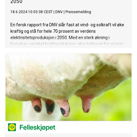
2050
18.6.2024 10:03:38 CEST
|
DNV
|
Pressemelding
En fersk rapport fra DNV slår fast at vind- og solkraft vil øke
kraftig og stå for hele 70 prosent av verdens
elektrisitetsproduksjon i 2050. Med en sterk økning i
fornybar, variabel kraftproduksjon, øker behovet for et mer
fleksibelt nett. Dette vil kreve betydelige investeringer i
utbygging, digitalisering og tilpasninger av nettet.