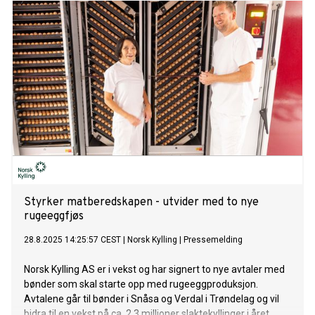
Styrker matberedskapen - utvider med to nye
rugeeggfjøs
28.8.2025 14:25:57 CEST
|
Norsk Kylling
|
Pressemelding
Norsk Kylling AS er i vekst og har signert to nye avtaler med
bønder som skal starte opp med rugeeggproduksjon.
Avtalene går til bønder i Snåsa og Verdal i Trøndelag og vil
bidra til en vekst på ca. 2,3 millioner slaktekyllinger i året.