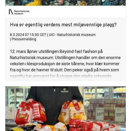
Hva er egentlig verdens mest miljøvennlige plagg?
8.3.2024 07:15:00 CET
|
UiO - Naturhistorisk museum
|
Pressemelding
12. mars åpner utstillingen Beyond fast fashion på
Naturhistorisk museum. Utstillingen handler om den enorme
veksten i klesproduksjon de siste tiårene, hvor klær kommer
fra og hvor de havner til slutt. Den peker også på hvem som
egentlig har ansvaret for å stoppe den stadig voksende
overproduksjonen og -forbruket av klær.