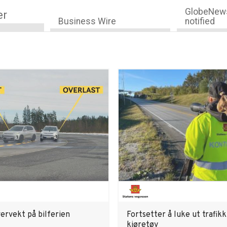
GlobeNews
er
Business Wire
notified
ervekt på bilferien
Fortsetter å luke ut trafikk
kjøretøy