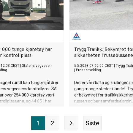
 000 tunge kjøretøy har
Trygg Trafikk: Bekymret fo
r kontrollplass
sikkerheten i russebussene
:12:03 CEST
|
Statens vegvesen
5.5.2023 07:00:00 CEST
|
Trygg Traf
ding
|
Pressemelding
øgnet rundt kan tungbilsjåfører
Det er vår i lufta og «rullingen» er
ns vegvesens kontrollører. Så
gang mange steder i landet. Try
 har over 254 000 kjøretøy vært
er bekymret for trafikksikkerhe
rollplassene, og 44 651 har
russen og ber samferdselsmini
ut til utvidet kontroll.
grep før vi får flere alvorlige uly
1
2
Siste