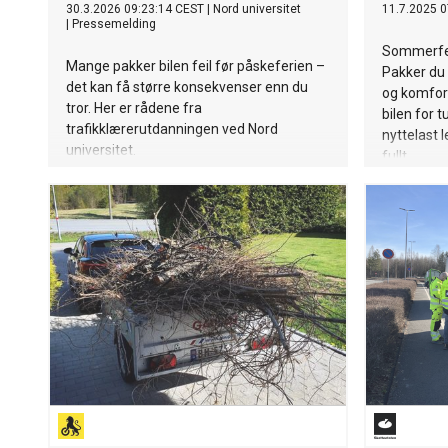
30.3.2026 09:23:14 CEST
|
Nord universitet
11.7.2025 0
|
Pressemelding
Sommerferi
Mange pakker bilen feil før påskeferien –
Pakker du 
det kan få større konsekvenser enn du
og komfort
tror. Her er rådene fra
bilen for 
trafikklærerutdanningen ved Nord
nyttelast 
universitet.
fullt.