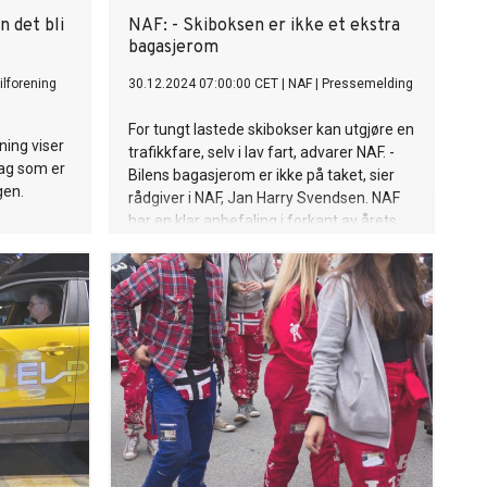
n det bli
NAF: - Skiboksen er ikke et ekstra
bagasjerom
ilforening
30.12.2024 07:00:00 CET
|
NAF
|
Pressemelding
For tungt lastede skibokser kan utgjøre en
ning viser
trafikkfare, selv i lav fart, advarer NAF. -
dag som er
Bilens bagasjerom er ikke på taket, sier
gen.
rådgiver i NAF, Jan Harry Svendsen. NAF
har en klar anbefaling i forkant av årets
utfartsdager i julen.