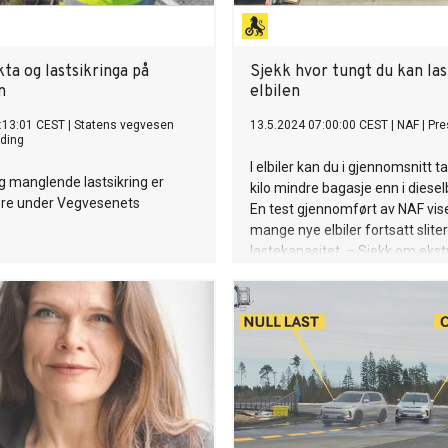
ta og lastsikringa på
Sjekk hvor tungt du kan la
n
elbilen
:13:01 CEST
|
Statens vegvesen
13.5.2024 07:00:00 CEST
|
NAF
|
Pre
ding
I elbiler kan du i gjennomsnitt 
g manglende lastsikring er
kilo mindre bagasje enn i dieselb
re under Vegvesenets
En test gjennomført av NAF vise
mange nye elbiler fortsatt slite
lastekapasitet. – Sjekk om ekst
på bilen trekker vekten opp, og
bagasje du kan laste lovlig i bilen
Sødal, senior kommunikasjonsrå
NAF.