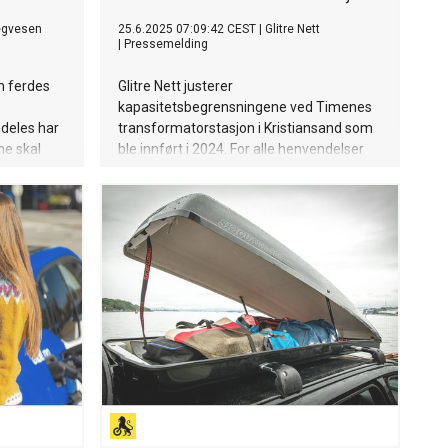
egvesen
25.6.2025 07:09:42 CEST
|
Glitre Nett
|
Pressemelding
m ferdes
Glitre Nett justerer
kapasitetsbegrensningene ved Timenes
mdeles har
transformatorstasjon i Kristiansand som
ne skal
ble innført i 2024. For alle henvendelser
om tilknytning eller økning av effektuttak
vil begrensningen nå være på 500 kW, mot
tidligere 150 kW. Flere tiltak er
gjennomført for å bedre
kapasitetsbegrensningene i området.