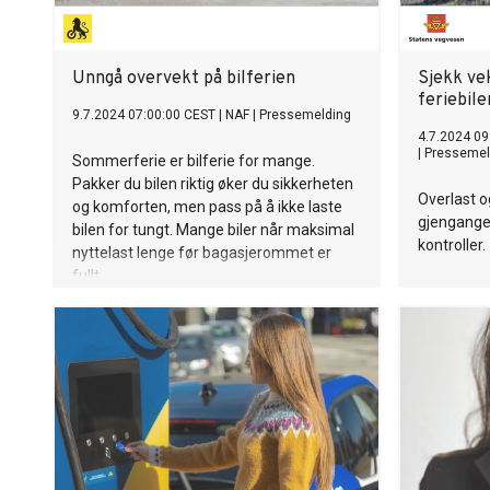
Unngå overvekt på bilferien
Sjekk vek
feriebile
9.7.2024 07:00:00 CEST
|
NAF
|
Pressemelding
4.7.2024 09
|
Pressemel
Sommerferie er bilferie for mange.
Pakker du bilen riktig øker du sikkerheten
Overlast o
og komforten, men pass på å ikke laste
gjengange
bilen for tungt. Mange biler når maksimal
kontroller.
nyttelast lenge før bagasjerommet er
fullt.