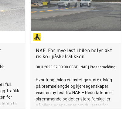
r
NAF: For mye last i bilen betyr økt
risiko i påsketrafikken
ikk
30.3.2023 07:00:00 CEST
|
NAF
|
Pressemelding
Hvor tungt bilen er lastet gir store utslag
 i full
på bremselengde og kjøreegenskaper
gg Trafikk
viser en ny test fra NAF. – Resultatene er
ten for
skremmende og det er store forskjeller
steren ta
på bilens egenskaper om du laster for
kker.
tungt, sier rådgiver i NAF Jan Harry
Svendsen.