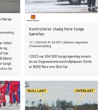
erferie-
Kontrollerer stadig flere tunge
semelding
kjøretøy
17.1.2024 09:41:04 CET
|
Statens vegvesen
 i bilen
|
Pressemelding
de og
AF har
I 2023 var 504 000 tunge kjøretøy innom
på bilens
en av Vegvesenets kontrollplasser. Dette
r tungt.
er 8000 flere enn året før.
vekta før
dgiver i