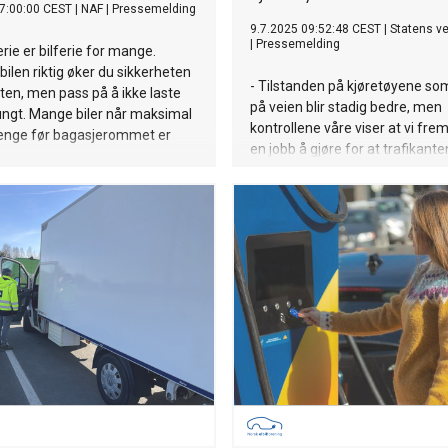
7:00:00 CEST
|
NAF
|
Pressemelding
9.7.2025 09:52:48 CEST
|
Statens v
|
Pressemelding
e er bilferie for mange.
bilen riktig øker du sikkerheten
- Tilstanden på kjøretøyene so
en, men pass på å ikke laste
på veien blir stadig bedre, men
tungt. Mange biler når maksimal
kontrollene våre viser at vi fre
lenge før bagasjerommet er
en jobb å gjøre for at trafikante
være så trygge som mulig.