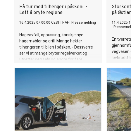
På tur med tilhenger i påsken: -
Storkont
Lett å bryte reglene
på Østla
16.4.2025 07:00:00 CEST
|
NAF
|
Pressemelding
11.4.2025 1
|
Pressemel
Hageavfall, oppussing, kanskje nye
En tverreta
hagemøbler og grill. Mange hekter
gjennomfø
tilhengeren til bilen i påsken. - Dessverre
vegvesen o
ser vi at mange bryter regelverket og
lovbrudd. 
utsetter seg selv og andre for fare,
skatteunn
advarer rådgiver i NAF, Jan Harry
førerkortb
Svendsen.
resultaten