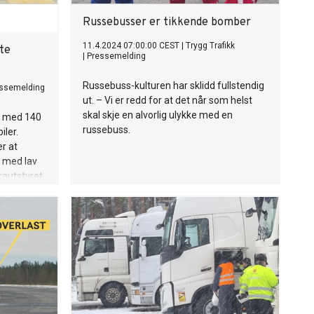
Russebusser er tikkende bomber
11.4.2024 07:00:00 CEST
|
Trygg Trafikk
ste
|
Pressemelding
Russebuss-kulturen har sklidd fullstendig
ssemelding
ut. – Vi er redd for at det når som helst
skal skje en alvorlig ulykke med en
ta med 140
russebuss.
iler.
r at
r med lav
rautstyret
 hvor mye
, sier Nils
dgiver i