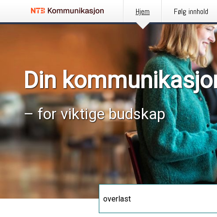
Hjem
Følg innhold
Din kommunikasjo
– for viktige budskap