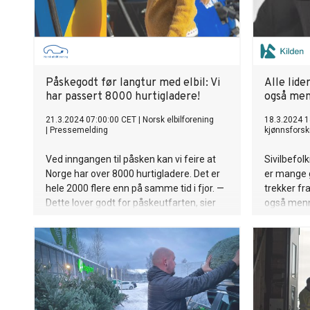
Påskegodt før langtur med elbil: Vi
Alle lide
har passert 8000 hurtigladere!
også me
21.3.2024 07:00:00 CET
|
Norsk elbilforening
18.3.2024 1
|
Pressemelding
kjønnsforsk
Ved inngangen til påsken kan vi feire at
Sivilbefolk
Norge har over 8000 hurtigladere. Det er
er mange 
hele 2000 flere enn på samme tid i fjor. —
trekker fr
Dette lover godt for påskeutfarten, sier
også menn 
generalsekretær Christina Bu i Norsk
overgrep 
elbilforening.