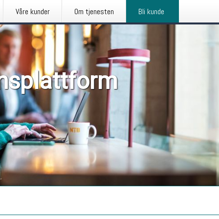
Våre kunder
Om tjenesten
Bli kunde
nsplattform