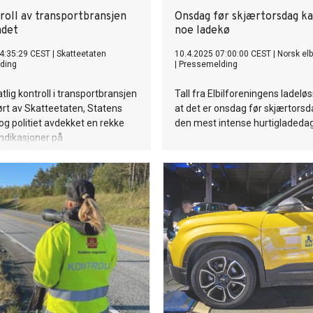
roll av transportbransjen
Onsdag før skjærtorsdag ka
ndet
noe ladekø
4:35:29 CEST
|
Skatteetaten
10.4.2025 07:00:00 CEST
|
Norsk elb
ding
|
Pressemelding
tlig kontroll i transportbransjen
Tall fra Elbilforeningens ladeløs
rt av Skatteetaten, Statens
at det er onsdag før skjærtors
g politiet avdekket en rekke
den mest intense hurtigladeda
Indikasjoner på
dragelse, bruksforbud,
eslag og bøter var blant
e.