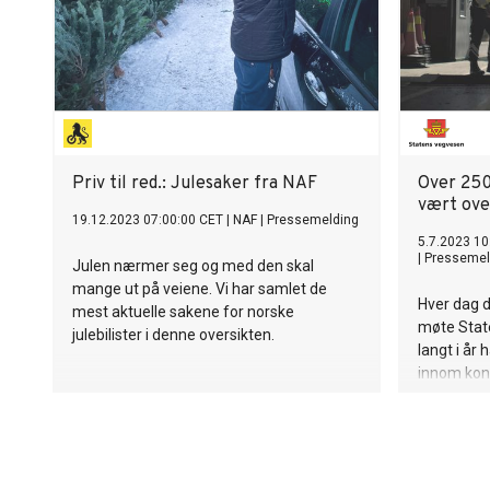
Priv til red.: Julesaker fra NAF
Over 250
vært ove
19.12.2023 07:00:00 CET
|
NAF
|
Pressemelding
5.7.2023 10
|
Pressemel
Julen nærmer seg og med den skal
mange ut på veiene. Vi har samlet de
Hver dag d
mest aktuelle sakene for norske
møte State
julebilister i denne oversikten.
langt i år
innom kont
blitt valgt 