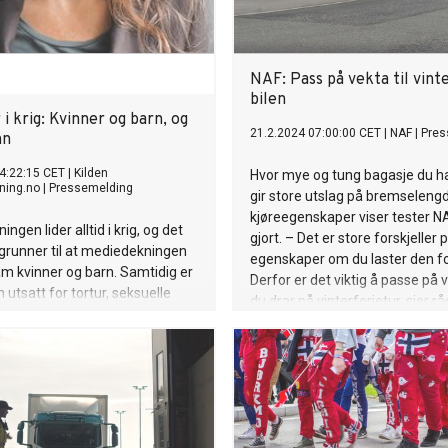
NAF: Pass på vekta til vint
bilen
r i krig: Kvinner og barn, og
21.2.2024 07:00:00 CET
|
NAF
|
Pres
nn
4:22:15 CET
|
Kilden
Hvor mye og tung bagasje du har
ning.no
|
Pressemelding
gir store utslag på bremseleng
kjøreegenskaper viser tester N
ningen lider alltid i krig, og det
gjort. – Det er store forskjeller 
grunner til at mediedekningen
egenskaper om du laster den fo
am kvinner og barn. Samtidig er
Derfor er det viktig å passe på 
utsatt for tortur, seksuelle
du drar på vinterferietur, sier rå
og død.
NAF Jan Harry Svendsen.