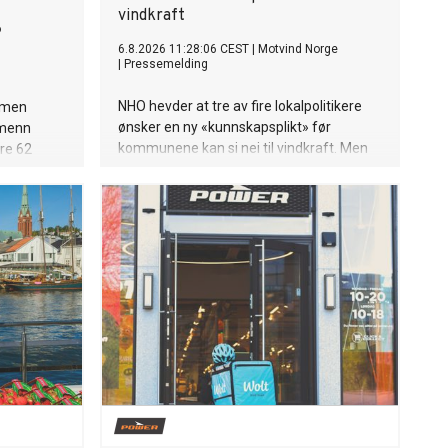
vindkraft
o
6.8.2026 11:28:06 CEST
|
Motvind Norge
|
Pressemelding
NHO hevder at tre av fire lokalpolitikere
 men
ønsker en ny «kunnskapsplikt» før
dmenn
kommunene kan si nei til vindkraft. Men
are 62
lokalpolitikerne er ikke spurt om de ønsker
d eller
en slik ordning. De er spurt om
e. Blant
kommunene bør kartlegge fordeler og
nt.
ulemper før de fatter vedtak. Motvind
Norge mener NHO bruker et selvfølgelig
svar til å legitimere mer statlig press på
kommunene.