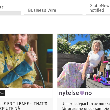
GlobeNews
er
Business Wire
notified
LLE ER TILBAKE - ‘THAT’S
Under halvparten av norsk
 ER UTE NÅ
får orgasme under samleie