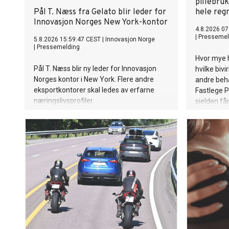
pillebruk
Pål T. Næss fra Gelato blir leder for
hele reg
Innovasjon Norges New York-kontor
4.8.2026 07
|
Pressemel
5.8.2026 15:59:47 CEST
|
Innovasjon Norge
|
Pressemelding
Hvor mye h
Pål T. Næss blir ny leder for Innovasjon
hvilke bivi
Norges kontor i New York. Flere andre
andre beh
eksportkontorer skal ledes av erfarne
Fastlege 
næringslivsprofiler.
sjelden får
svar på di
mulighete
målrettede 
særlig ho
eller etabl
blodsukke