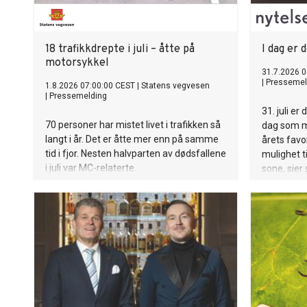
18 trafikkdrepte i juli – åtte på
I dag er 
motorsykkel
31.7.2026 0
|
Pressemel
1.8.2026 07:00:00 CEST
|
Statens vegvesen
|
Pressemelding
31. juli er
70 personer har mistet livet i trafikken så
dag som me
langt i år. Det er åtte mer enn på samme
årets favo
tid i fjor. Nesten halvparten av dødsfallene
mulighet t
i juli var MC-relaterte.
sone, sier