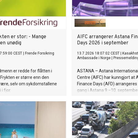
kten er stor: - Mange
AIFC arrangerer Astana Fi
den unødig
Days 2026 i september
7:59:00 CEST
|
Frende Forsikring
13.7.2026 18:07:02 CEST
|
Kasakhs
Ambassade i Norge
|
Pressemeldin
dmenn er redde for flåtten i
ASTANA – Astana International
Frykten er større enn den
Centre (AIFC) har kunngjort at
 være, selv om sykdomstallene
Finance Days (AFD) arrangeres 
 i fjor.
gang i Astana 9.–10. septembe
Årets forum har temaet «Delive
Impact. Capital in Action».