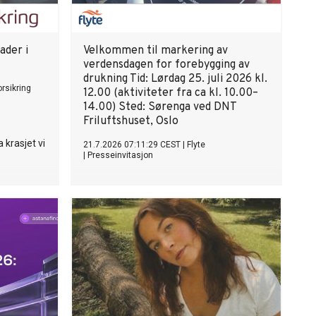
ader i
Velkommen til markering av
verdensdagen for forebygging av
drukning Tid: Lørdag 25. juli 2026 kl.
rsikring
12.00 (aktiviteter fra ca kl. 10.00–
14.00) Sted: Sørenga ved DNT
Friluftshuset, Oslo
a krasjet vi
21.7.2026 07:11:29 CEST
|
Flyte
|
Presseinvitasjon
I 2025 mistet 49 mennesker livet i
drukningsulykker i Norge. De fleste
ulykkene skjer etter fall fra land, under
bading eller i fritidsbåt – hendelser som i
mange tilfeller kan forebygges. I løpet av
1. halvår har allerede 43 mennesker
mistet livet i drukning.