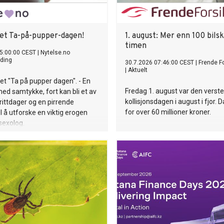
det Ta-på-pupper-dagen!
1. august: Mer enn 100 bilsk
timen
5:00:00 CEST
|
Nytelse.no
ding
30.7.2026 07:46:00 CEST
|
Frende Fo
|
Aktuelt
 det "Ta på pupper dagen". - En
Fredag 1. august var den verste
d samtykke, fort kan bli et av
kollisjonsdagen i august i fjor. D
rittdager og en pirrende
for over 60 millioner kroner.
il å utforske en viktig erogen
 sexolog.