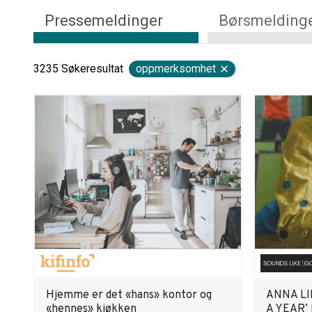
Pressemeldinger
Børsmelding
3235
Søkeresultat
oppmerksomhet
Hjemme er det «hans» kontor og
ANNA LI
«hennes» kjøkken
A YEAR’