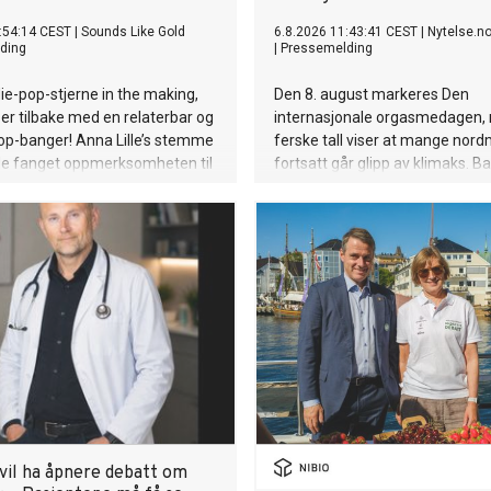
:54:14 CEST
|
Sounds Like Gold
6.8.2026 11:43:41 CEST
|
Nytelse.n
ding
|
Pressemelding
ie-pop-stjerne in the making,
Den 8. august markeres Den
, er tilbake med en relaterbar og
internasjonale orgasmedagen,
op-banger! Anna Lille’s stemme
ferske tall viser at mange nor
ede fanget oppmerksomheten til
fortsatt går glipp av klimaks. B
perstjerner som Justin Bieber
prosent oppgir at de nesten allti
ilish på nett. Og nå på sin nye
alltid får orgasme under samlei
at's a Year», synger hun om den
kvinner er tallet nede i 48 prose
følelsen av å gå ut av et forhold
 om det hele var bortkastet tid,
radvis oppdage at livet på den
n er uendelig mye bedre. Låten
t, litt ironisk, og veldig Anna.
 er tilbake, modigere, mer
 og sassier enn noensinne.
d singelen slipper hun en
musikkvideo på YouTube, som tar
n i det nye universet visuelt.
 vil ha åpnere debatt om