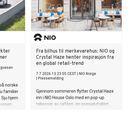
ykter
Fra bilhus til merkevarehus: NIO og
mer
Crystal Haze henter inspirasjon fra
en global retail-trend
egvesen
7.7.2026 13:23:55 CEST
|
NIO Norge
|
Pressemelding
 på norske
Gjennom sommeren flytter Crystal Haze
ju familier
inn i NIO House Oslo med en pop-up
. Sju hjem
takeover av caféen, en spesialutviklet
gvesen
meny, eksklusive smykkedesign og en
ferd med å
digital shop-in-shop-løsning hvor
ommer på
besøkende kan bestille smykker via QR-
kode og få dem levert til NIO House Oslo
innen én time. Crystal Hazes ikoniske