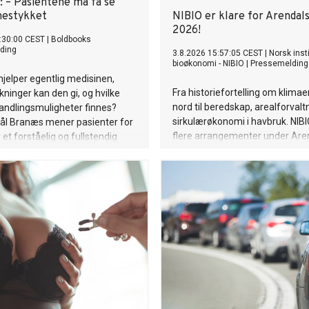
: – Pasientene må få se
nestykket
NIBIO er klare for Arendal
2026!
:30:00 CEST
|
Boldbooks
ding
3.8.2026 15:57:05 CEST
|
Norsk insti
bioøkonomi - NIBIO
|
Pressemelding
jelper egentlig medisinen,
Fra historiefortelling om klimae
rkninger kan den gi, og hvilke
nord til beredskap, arealforvalt
andlingsmuligheter finnes?
sirkulærøkonomi i havbruk. NIBI
Pål Branæs mener pasienter for
flere arrangementer under Are
 et forståelig og fullstendig
2026.
sse spørsmålene. Samtidig blir
n for rask bedring gjennom
livsstilstiltak undervurdert,
s personer med begynnende
ert forstyrrelse av
rreguleringen, mener han.