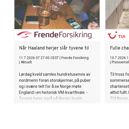
steder som har utmerket seg
internasjonalt. 50 Best Discovery er en
utvidelse av de årlige 50 Best-listene.
Når Haaland herjer slår tyvene til
Fulle cha
11.7.2026 07:27:00 CEST
|
Frende Forsikring
10.7.2026 1
|
Aktuelt
|
Pressemel
Lørdag kveld samles hundretusenvis av
Til tross 
nordmenn foran storskjermer, på puber
sommerses
og i svære telt for å se Norge møte
charterseter
England i en historisk VM-kvartfinale. -
alltid full
Tyvene heier også på Norge i kveld.
TUI Norge