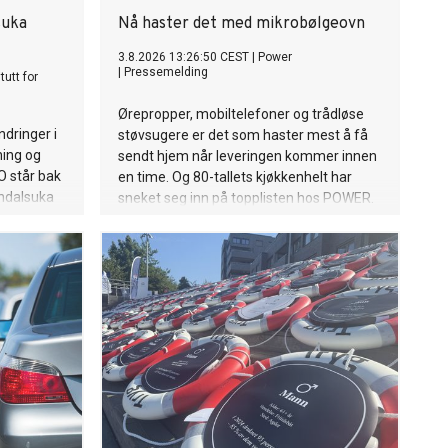
suka
Nå haster det med mikrobølgeovn
3.8.2026 13:26:50 CEST
|
Power
|
Pressemelding
tutt for
Ørepropper, mobiltelefoner og trådløse
ndringer i
støvsugere er det som haster mest å få
ning og
sendt hjem når leveringen kommer innen
O står bak
en time. Og 80-tallets kjøkkenhelt har
ndalsuka
sneket seg inn på topplisten hos POWER.