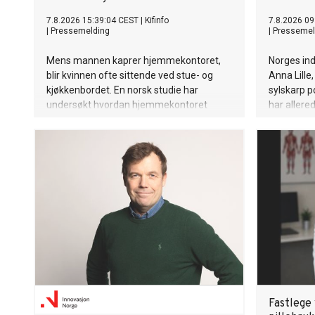
7.8.2026 15:39:04 CEST
|
Kifinfo
7.8.2026 09
|
Pressemelding
|
Pressemel
Mens mannen kaprer hjemmekontoret,
Norges ind
blir kvinnen ofte sittende ved stue- og
Anna Lille
kjøkkenbordet. En norsk studie har
sylskarp p
undersøkt hvordan hjemmekontoret
har aller
påvirker hverdagen til kvinnelige og
globale su
mannlige forskere.
og Billie E
singel «Th
spesifikke 
og lure på
men så å g
andre side
er bittersø
Anna Lille
selvsikker
Sammen me
offisiell 
deg med in
Fastlege