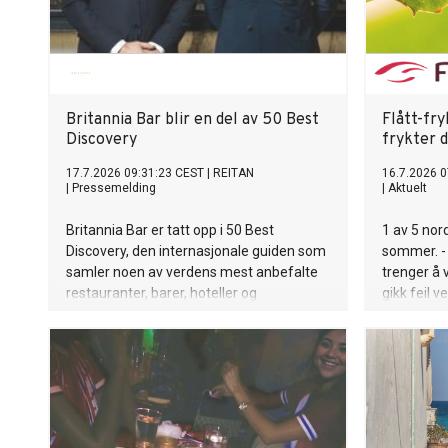
Britannia Bar blir en del av 50 Best
Flått-fry
Discovery
frykter 
17.7.2026 09:31:23 CEST
|
REITAN
16.7.2026 0
|
Pressemelding
|
Aktuelt
Britannia Bar er tatt opp i 50 Best
1 av 5 nor
Discovery, den internasjonale guiden som
sommer. - 
samler noen av verdens mest anbefalte
trenger å
restauranter, barer, hoteller og
gikk feil vei
vingårder. 50 Best Discovery er en
internasjonale reise- og
opplevelsesguiden fra organisasjonen
bak The World's 50 Best. Utvelgelsen
bygger på stemmer fra mer enn 3 000
bransjeeksperter i The World's 50 Best
Academies og er en anerkjennelse av