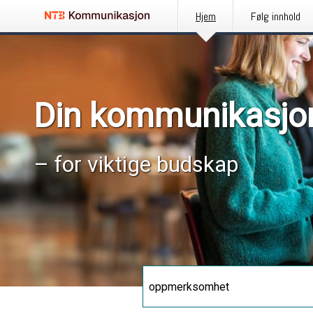
Hjem
Følg innhold
Din kommunikasjo
– for viktige budskap