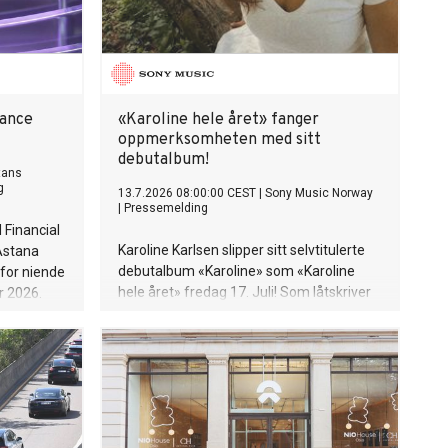
nance
«Karoline hele året» fanger
oppmerksomheten med sitt
debutalbum!
tans
g
13.7.2026 08:00:00 CEST
|
Sony Music Norway
|
Pressemelding
 Financial
Karoline Karlsen slipper sitt selvtitulerte
 Astana
debutalbum «Karoline» som «Karoline
for niende
hele året» fredag 17. Juli! Som låtskriver
r 2026.
og vokalist, kjent fra det kritikerroste
ring
bandet «Klossmajor» tar hun nå for alvor
sin plass som soloartist. Lytteren inviteres
inn i et personlig og ujålete univers fullt av
varme, humor og ærlighet.