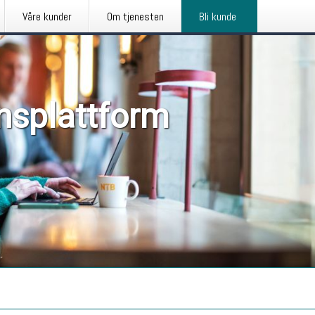
Våre kunder
Om tjenesten
Bli kunde
nsplattform