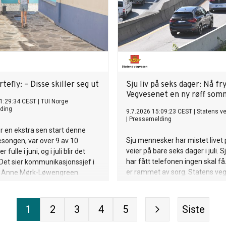
rtefly: – Disse skiller seg ut
Sju liv på seks dager: Nå fr
Vegvesenet en ny røff som
1:29:34 CEST
|
TUI Norge
ding
9.7.2026 15:09:23 CEST
|
Statens v
|
Pressemelding
for en ekstra sen start denne
Sju mennesker har mistet livet
ongen, var over 9 av 10
veier på bare seks dager i juli. S
 fulle i juni, og i juli blir det
har fått telefonen ingen skal få
t. Det sier kommunikasjonssjef i
er rammet av sorg. Statens ve
, Anne Mørk-Løwengreen.
frykter at sommeren 2026 er i 
utvikle seg til en ny tragedies
norske veier.
1
2
3
4
5
Siste