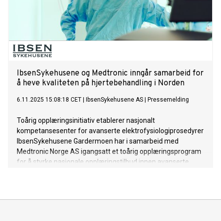
IbsenSykehusene og Medtronic inngår samarbeid for
å heve kvaliteten på hjertebehandling i Norden
6.11.2025 15:08:18 CET
|
IbsenSykehusene AS
|
Pressemelding
Toårig opplæringsinitiativ etablerer nasjonalt
kompetansesenter for avanserte elektrofysiologiprosedyrer
IbsenSykehusene Gardermoen har i samarbeid med
Medtronic Norge AS igangsatt et toårig opplæringsprogram
for å styrke nasjonale opplæringstilbud innen avanserte
hjerte-elektrofysiologiprosedyrer i Norden.