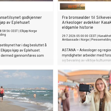
nsetilsynet godkjenner
Fra bronsealder til Silkevei
kjøp av Eplehuset
Arkeologer avdekker Kasa
eldgamle historie
8:58:56 CEST
|
Elkjøp Norge
ding
29.7.2026 05:00:00 CEST
|
Kasakhs
Ambassade i Norge
|
Pressemeldin
etilsynet har i dag besluttet å
ASTANA – Arkeologer og regio
Elkjøps kjøp av Eplehuset.
myndigheter arbeider med fors
n dermed gjennomføres som
og bevaring av viktige kulturmin
steder i Kasakhstan. Fra
bronsealderbosetninger i Rudny 
monumenter fra Den gylne hor
gammelt handelsknutepunkt v
kaspiske hav, gir arbeidet ny 
landets arkeologiske arv og bidra
langsiktig bevaring.