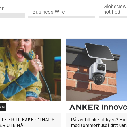
GlobeNews
er
Business Wire
notified
LLE ER TILBAKE - ‘THAT’S
På vei tilbake til byen? Ho
 ER UTE NÅ
med sommerhuset ditt uan