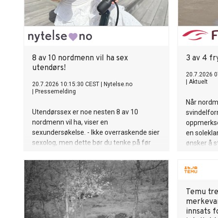
8 av 10 nordmenn vil ha sex
3 av 4 fr
utendørs!
20.7.2026 0
|
Aktuelt
20.7.2026 10:15:30 CEST
|
Nytelse.no
|
Pressemelding
Når nordme
Utendørssex er noe nesten 8 av 10
svindelfor
nordmenn vil ha, viser en
oppmerkso
sexundersøkelse. - Ikke overraskende sier
en solekla
sexolog, men dette bør du tenke på før
ønsker å s
gjennomfører.
Temu tre
merkevar
innsats 