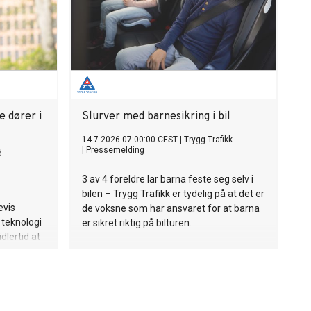
steder som har utmerket seg
internasjonalt. 50 Best Discovery er en
utvidelse av de årlige 50 Best-listene.
 dører i
Slurver med barnesikring i bil
14.7.2026 07:00:00 CEST
|
Trygg Trafikk
|
Pressemelding
d
3 av 4 foreldre lar barna feste seg selv i
bilen – Trygg Trafikk er tydelig på at det er
evis
de voksne som har ansvaret for at barna
teknologi
er sikret riktig på bilturen.
dlertid at
med å låses
ede. Aller
 rådene.