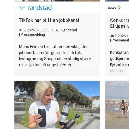
TikTok har blitt en jobbkanal
Konkurra
Elkjøps 
31.7.2026 07:55:00 CEST
|
Randstad
|
Pressemelding
30.7.2026 1
|
Pressemel
Mens Finn.no fortsatt er den viktigste
Konkurrans
jobbportalen i Norge, spiller TikTok,
godkjenne 
Instagram og Snapchat en stadig større
Kjøpet ka
rolle i jakten på unge talenter.
planlagt.