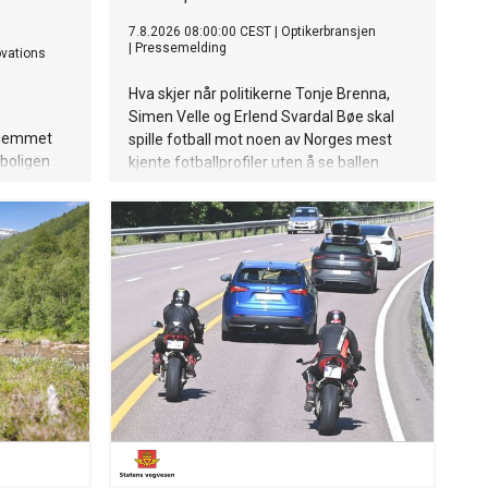
7.8.2026 08:00:00 CEST
|
Optikerbransjen
|
Pressemelding
ovations
Hva skjer når politikerne Tonje Brenna,
Simen Velle og Erlend Svardal Bøe skal
 hjemmet
spille fotball mot noen av Norges mest
rboligen
kjente fotballprofiler uten å se ballen
klart?
ver.