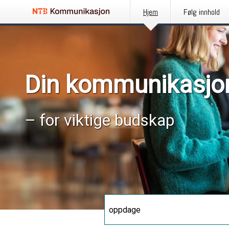
Hjem
Følg innhold
Din kommunikasjo
– for viktige budskap