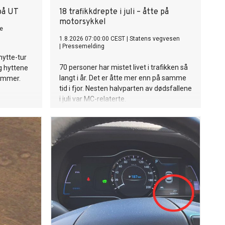
på UT
18 trafikkdrepte i juli – åtte på
motorsykkel
e
1.8.2026 07:00:00 CEST
|
Statens vegvesen
|
Pressemelding
 hytte-tur
70 personer har mistet livet i trafikken så
g hyttene
langt i år. Det er åtte mer enn på samme
sommer.
tid i fjor. Nesten halvparten av dødsfallene
i juli var MC-relaterte.