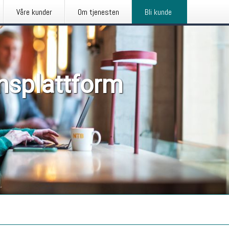
Våre kunder
Om tjenesten
Bli kunde
nsplattform