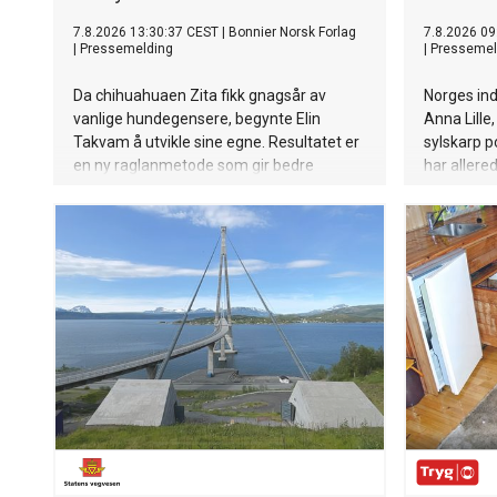
7.8.2026 13:30:37 CEST
|
Bonnier Norsk Forlag
7.8.2026 09
|
Pressemelding
|
Pressemel
Da chihuahuaen Zita fikk gnagsår av
Norges ind
vanlige hundegensere, begynte Elin
Anna Lille
Takvam å utvikle sine egne. Resultatet er
sylskarp p
en ny raglanmetode som gir bedre
har aller
passform og bevegelsesfrihet. Nå
globale su
kommer oppskriftene i bokform.
og Billie E
singel «Th
spesifikke 
og lure på
men så å g
andre side
er bittersø
Anna Lille
selvsikker
Sammen me
offisiell 
deg med in