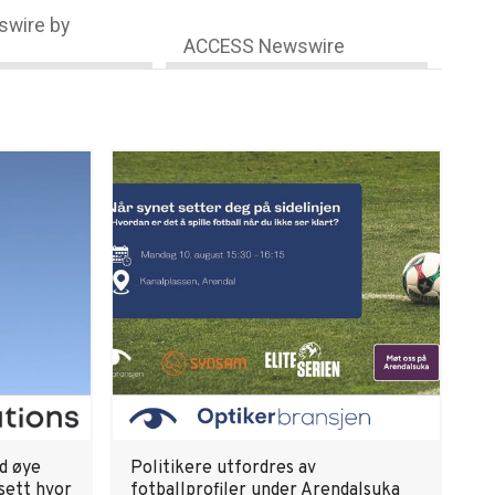
wire by
ACCESS Newswire
ld øye
Politikere utfordres av
sett hvor
fotballprofiler under Arendalsuka