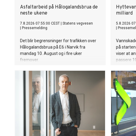
Asfaltarbeid på Hålogalandsbrua de
Hyttevan
neste ukene
milliard
7.8.2026 07:55:00 CEST
|
Statens vegvesen
5.8.2026 07
|
Pressemelding
|
Pressemel
Det blir begrensninger for trafikken over
Vannskader
Hålogalandsbrua på E6 i Narvik fra
på starten
mandag 10. August og i fire uker
viser at a
fremover.
passere 10
på over 5
har ikke b
ble langt 
være, sie
Espen Borg