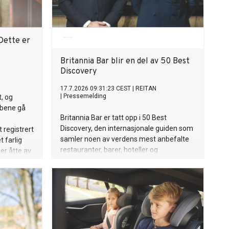
Dette er
Britannia Bar blir en del av 50 Best
Discovery
17.7.2026 09:31:23 CEST
|
REITAN
|
Pressemelding
t, og
bbene gå
Britannia Bar er tatt opp i 50 Best
Discovery, den internasjonale guiden som
t registrert
samler noen av verdens mest anbefalte
t farlig
restauranter, barer, hoteller og
er åtte av
vingårder. 50 Best Discovery er en
g
internasjonale reise- og
opplevelsesguiden fra organisasjonen
bak The World's 50 Best. Utvelgelsen
bygger på stemmer fra mer enn 3 000
bransjeeksperter i The World's 50 Best
Academies og er en anerkjennelse av