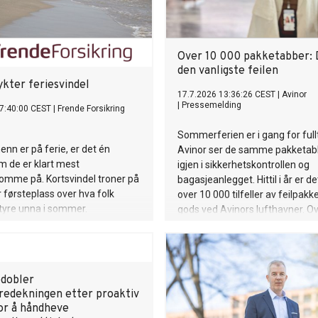
Over 10 000 pakketabber: 
den vanligste feilen
ykter feriesvindel
17.7.2026 13:36:26 CEST
|
Avinor
|
Pressemelding
7:40:00 CEST
|
Frende Forsikring
Sommerferien er i gang for full
nn er på ferie, er det én
Avinor ser de samme pakketa
m de er klart mest
igjen i sikkerhetskontrollen og
mme på. Kortsvindel troner på
bagasjeanlegget. Hittil i år er de
r førsteplass over hva folk
over 10 000 tilfeller av feilpakke
tyre unna i sommer.
gods ved Avinors lufthavner. Ov
ti tilfeller gjelder powerbanks o
litiumbatterier.
dobler
edekningen etter proaktiv
for å håndheve