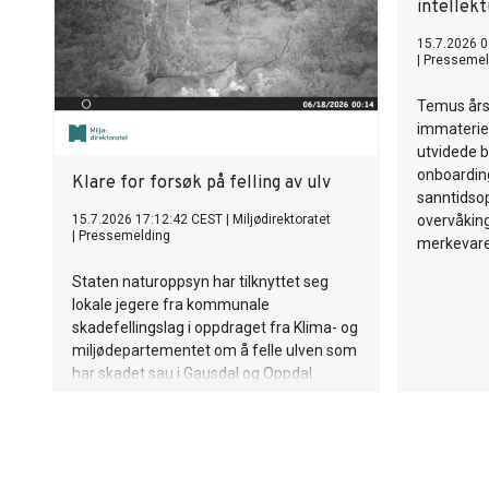
intellekt
15.7.2026 0
|
Pressemel
Temus års
immateriel
utvidede b
onboardin
Klare for forsøk på felling av ulv
sanntidsop
15.7.2026 17:12:42 CEST
|
Miljødirektoratet
overvåkin
|
Pressemelding
merkevare
Staten naturoppsyn har tilknyttet seg
lokale jegere fra kommunale
skadefellingslag i oppdraget fra Klima- og
miljødepartementet om å felle ulven som
har skadet sau i Gausdal og Oppdal.