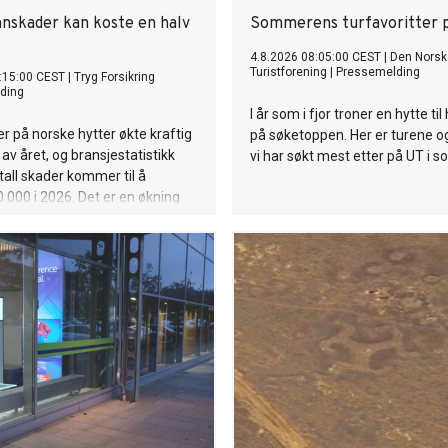
nskader kan koste en halv
Sommerens turfavoritter 
4.8.2026 08:05:00 CEST
|
Den Norsk
Turistforening
|
Pressemelding
:15:00 CEST
|
Tryg Forsikring
ding
I år som i fjor troner en hytte til
 på norske hytter økte kraftig
på søketoppen. Her er turene o
 av året, og bransjestatistikk
vi har søkt mest etter på UT i 
ntall skader kommer til å
.000 i 2026. Det er en økning
0 prosent. – Mange av skadene
litt oppdaget før i sommer, og
større enn de hadde trengt å
r kommunikasjonsrådgiver
e i Tryg Forsikring.