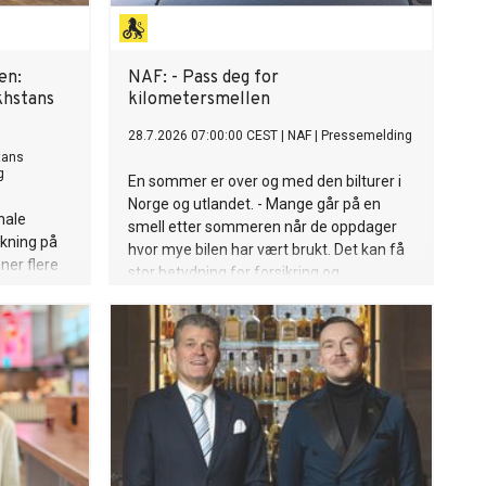
en:
NAF: - Pass deg for
khstans
kilometersmellen
28.7.2026 07:00:00 CEST
|
NAF
|
Pressemelding
tans
g
En sommer er over og med den bilturer i
Norge og utlandet. - Mange går på en
nale
smell etter sommeren når de oppdager
kning på
hvor mye bilen har vært brukt. Det kan få
ner flere
stor betydning for forsikring og
leasingavtaler, advarer NAF.
til
de og et
ed Det
kunnskap om
r til