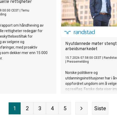
uelle rettigheter
9:00:00 CEST
|
Temu
ding
rapport om håndheving av
le rettigheter redegjør for
eskyttelsestiltak for
g av selgere og
Nyutdannede møter stengte
føringer, med proaktiv
arbeidsmarkedet
g som dekker mer enn 15 000
15.7.2026 07:58:00 CEST
|
Randsta
r.
|
Pressemelding
Norske politikere og
utdanningsinstitusjoner har i år
oppfordret ungdom om å velge 
og realfag. Ferske data viser imi
døren til arbeidslivet er i ferd 
for en hel generasjon nyutdann
hardest rammes de som fulgte
1
2
3
4
5
Siste