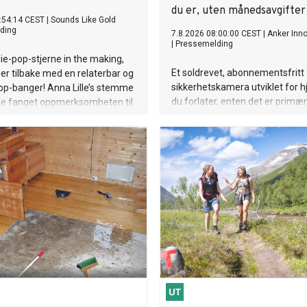
du er, uten månedsavgifter
:54:14 CEST
|
Sounds Like Gold
ding
7.8.2026 08:00:00 CEST
|
Anker Inn
|
Pressemelding
ie-pop-stjerne in the making,
Et soldrevet, abonnementsfritt
, er tilbake med en relaterbar og
sikkerhetskamera utviklet for
op-banger! Anna Lille’s stemme
du forlater, enten det er primæ
ede fanget oppmerksomheten til
din i sommermånedene eller
perstjerner som Justin Bieber
fritidsboligen når sesongen er o
ilish på nett. Og nå på sin nye
at's a Year», synger hun om den
følelsen av å gå ut av et forhold
 om det hele var bortkastet tid,
radvis oppdage at livet på den
n er uendelig mye bedre. Låten
t, litt ironisk, og veldig Anna.
 er tilbake, modigere, mer
 og sassier enn noensinne.
d singelen slipper hun en
musikkvideo på YouTube, som tar
n i det nye universet visuelt.