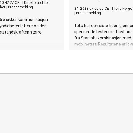
10:42:27 CET
|
Direktoratet for
het
|
Pressemelding
2.1.2023 07:00:00 CET
|
Telia Norge
|
Pressemelding
jøre sikker kommunikasjon
Telia har den siste tiden gjenn
ndigheter lettere og den
spennende tester med lavbanesa
otstandskraften større.
fra Starlink i kombinasjon med
mobilnettet. Resultatene er lov
Telia ser for seg en rekke ulike
bruksområder for næringsliv, vi
samfunnsfunksjoner og frivillig
– Fremveksten av lavbanesatelli
selskaper som Starlink og On
skaper muligheter for oss og v
som vi ikke har hatt tidligere, si
Christian Hillestad, leder for
bedriftsmarkedet i Telia Norge.
Gjennom høsten har vi testet S
transmisjon til en liten radiosen
såkalt Pico-celle. I praksis fung
løsningen som liten basestasjo
rask tilgang til mobilnettet, og