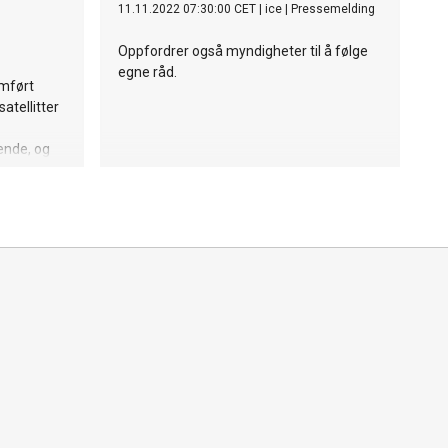
11.11.2022 07:30:00 CET
|
ice
|
Pressemelding
Oppfordrer også myndigheter til å følge
egne råd.
omført
tellitter
ende, og
ktige
e aktører.
tter fra
eWeb
åre kunder
er Jon
 –
tarlink som
der, en
erer
n som gir
 som enkelt