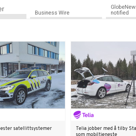
GlobeNews
er
Business Wire
notified
tester satellittsystemer
Telia jobber med å tilby Sta
som mobiltjeneste