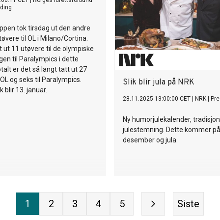
:00:11 CET
|
Norges idrettsforbund
ding
pen tok tirsdag ut den andre
øvere til OL i Milano/Cortina.
t ut 11 utøvere til de olympiske
gen til Paralympics i dette
talt er det så langt tatt ut 27
 OL og seks til Paralympics.
Slik blir jula på NRK
 blir 13. januar.
28.11.2025 13:00:00 CET
|
NRK
|
Pr
Ny humorjulekalender, tradisjo
julestemning. Dette kommer på
desember og jula.
1
2
3
4
5
Siste