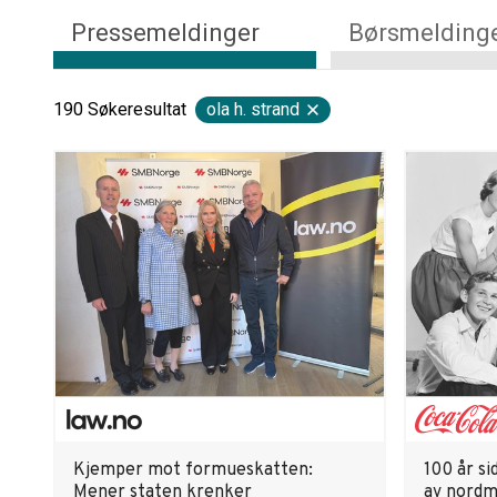
Pressemeldinger
Børsmelding
190
Søkeresultat
ola h. strand
Kjemper mot formueskatten:
100 år si
Mener staten krenker
av nordm