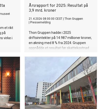
tta
Årsrapport for 2025: Resultat på
3,9 mrd. kroner
lmuseet
21.4.2026 08:00:00 CEST
|
Thon Gruppen
|
Pressemelding
m et rikt
Thon Gruppen hadde i 2025
g på
driftsinntekter på 14.987 millioner kroner,
s virke i
en økning med 8 % fra 2024. Gruppen
oppnådde et resultat før skattekostnad
på 3.948 millioner kroner, mot 3.903
millioner kroner i 2024. Verdiendringer på
eiendomsporteføljen og finansielle
instrumenter var 165 millioner kroner,
mot 111 millioner kroner i 2024. I 2025
valgte konsernet å gjennomføre store
vedlikeholds- og oppgraderingsprosjekter
på eiendoms-porteføljen, og totale
vedlikeholdskostnader beløp seg til 1.028
millioner kroner, en økning fra 798
millioner kroner i 2024. Resultatet før