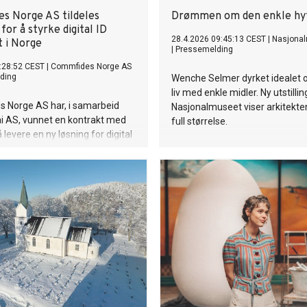
s Norge AS tildeles
Drømmen om den enkle hy
for å styrke digital ID
28.4.2026 09:45:13 CEST
|
Nasjona
t i Norge
|
Pressemelding
:28:52 CEST
|
Commfides Norge AS
ding
Wenche Selmer dyrket idealet o
liv med enkle midler. Ny utstillin
 Norge AS har, i samarbeid
Nasjonalmuseet viser arkitekten
 AS, vunnet en kontrakt med
full størrelse.
å levere en ny løsning for digital
. Løsningen skal bidra til å
kerheten rundt digitale
 i Norge.