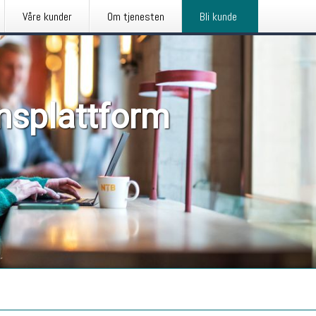
Våre kunder
Om tjenesten
Bli kunde
nsplattform