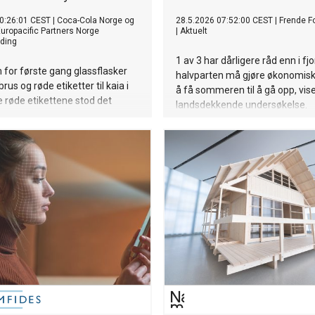
0:26:01 CEST
|
Coca-Cola Norge og
28.5.2026 07:52:00 CEST
|
Frende Fo
uropacific Partners Norge
|
Aktuelt
ding
1 av 3 har dårligere råd enn i fjo
 for første gang glassflasker
halvparten må gjøre økonomisk
us og røde etiketter til kaia i
å få sommeren til å gå opp, vis
e røde etikettene stod det
landsdekkende undersøkelse.
. Den ikoniske merkevaren
00 år i Norge. Her får du litt av
 om hvordan den brune brusen
 den norske hverdagen.