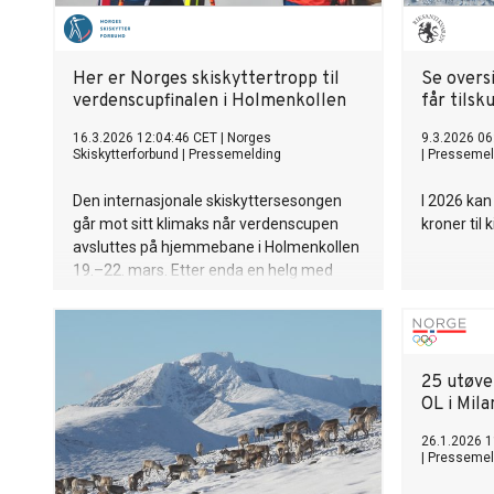
Her er Norges skiskyttertropp til
Se overs
verdenscupfinalen i Holmenkollen
får tilsk
16.3.2026 12:04:46 CET
|
Norges
9.3.2026 06
Skiskytterforbund
|
Pressemelding
|
Pressemel
Den internasjonale skiskyttersesongen
I 2026 kan 
går mot sitt klimaks når verdenscupen
kroner til 
avsluttes på hjemmebane i Holmenkollen
19.–22. mars. Etter enda en helg med
flere sterke norske prestasjoner i Otepää i
Estland, reiser de norske løperne hjem til
sesongens store finale.
25 utøver
OL i Mil
26.1.2026 1
|
Pressemel