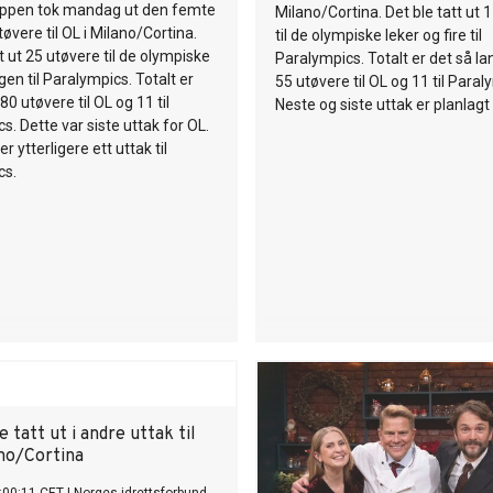
ppen tok mandag ut den femte
Milano/Cortina. Det ble tatt ut 
øvere til OL i Milano/Cortina.
til de olympiske leker og fire til
t ut 25 utøvere til de olympiske
Paralympics. Totalt er det så lan
gen til Paralympics. Totalt er
55 utøvere til OL og 11 til Paral
 80 utøvere til OL og 11 til
Neste og siste uttak er planlagt 
s. Dette var siste uttak for OL.
 ytterligere ett uttak til
cs.
e tatt ut i andre uttak til
ano/Cortina