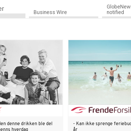
GlobeNews
er
Business Wire
notified
den denne drikken ble del
- Kan ikke sprenge feriebud
enns hverdag
år