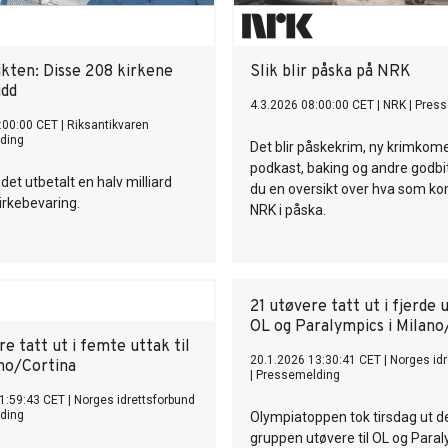
ikten: Disse 208 kirkene
Slik blir påska på NRK
udd
4.3.2026 08:00:00 CET
|
NRK
|
Press
:00:00 CET
|
Riksantikvaren
ding
Det blir påskekrim, ny krimkom
podkast, baking og andre godbit
det utbetalt en halv milliard
du en oversikt over hva som k
kirkebevaring.
NRK i påska.
21 utøvere tatt ut i fjerde u
OL og Paralympics i Milano
e tatt ut i femte uttak til
20.1.2026 13:30:41 CET
|
Norges idr
ano/Cortina
|
Pressemelding
1:59:43 CET
|
Norges idrettsforbund
ding
Olympiatoppen tok tirsdag ut d
gruppen utøvere til OL og Paral