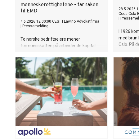
menneskerettighetene - tar saken
28.5.2026 1
til EMD
Coca-Cola E
|
Pressemel
4.6.2026 12:00:00 CEST
|
Law.no Advokatfirma
|
Pressemelding
I 1926 kom
med brun br
To norske bedriftseiere mener
Oslo. På d
formuesskatten på arbeidende kapital
Coca-Cola
utarmer virksomheter og kan være i strid
fyller nå 1
med menneskerettighetene. Nå bringer
historien
de saken inn for Den europeiske
ble del av
menneskerettsdomstolen (EMD) i
Strasbourg. Utfallet kan få betydning for
et bredt lag av norske små og
mellomstore bedrifter.