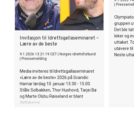
6.1.2026 14
|
Pressemel
Olympiatop
gruppen ut
Det ble tat
leker og in
Invitasjon til Idrettsgallaseminaret –
uttaket. To
Lære av de beste
utøvere til
9.1.2026 13:21:19 CET
|
Norges idrettsforbund
Neste uttak
|
Pressemelding
Media inviteres til Idrettsgallaseminaret
«Lære av de beste» 2026 på Scandic
Hamar lørdag 10. januar 13.30 - 15.00.
Ståle Solbakken, Thor Hushovd, Tarjei Bø
og Marte Olsbu Røiseland er blant
deltakerne.