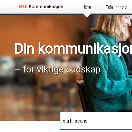
Hjem
Følg innhold
Din kommunikasjo
– for viktige budskap