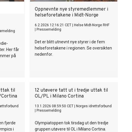
skattekostnad, verdiendringer og
valutaposter ble 3.985 millioner kroner,
Oppnevnte nye styremedlemmer i
mot 4.112 millioner kroner i 2024. - De
helseforetakene i Midt-Norge
fleste av Gruppens virksomheter, viste en
god resultatvekst, og vi er godt fornøyde
6.2.2026 12:16:21 CET
|
Helse Midt-Norge RHF
|
Pressemelding
emelding
med at Thon Gruppen oppnådde et solid
resultat til tross for betydelige økte
Det er blitt utnevnt nye styrer i de fem
edie-
vedlikeholdskostnader på
helseforetakene i regionen. Se oversikten
er. Her får
eiendomsporteføljen, sier
nedenfor.
ommer på
visekonsernsjef Arne B. Sperre.
ttak til
12 utøvere tatt ut i tredje uttak til
/Cortina
OL/PL i Milano Cortina
ettsforbund
13.1.2026 08:59:50 CET
|
Norges idrettsforbund
|
Pressemelding
en fjerde
Olympiatoppen tok tirsdag ut den tredje
ympics i
gruppen utøvere til OL i Milano Cortina.