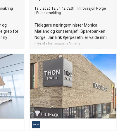
rsikring
19.5.2026 12:54:42 CEST
|
Innovasjon Norge
|
Pressemelding
r og
Tidlegare næringsminister Monica
e grep for
Mæland og konsernsjef i Sparebanken
er ny
Norge, Jan Erik Kjerpeseth, er valde inn i
styret i Innovasjon Noreg.