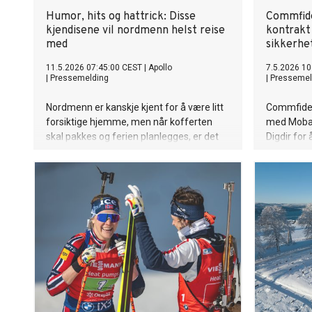
Humor, hits og hattrick: Disse
Commfide
kjendisene vil nordmenn helst reise
kontrakt 
med
sikkerhe
11.5.2026 07:45:00 CEST
|
Apollo
7.5.2026 10
|
Pressemelding
|
Pressemel
Nordmenn er kanskje kjent for å være litt
Commfides
forsiktige hjemme, men når kofferten
med Mobai
skal pakkes og ferien planlegges, er det
Digdir for 
helt andre kvaliteter som teller!
ID-kontroll
styrke sik
identiteter