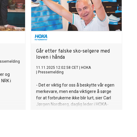
Går etter falske sko-selgere med
loven i hånda
essemelding
11.11.2025 12:02:58 CET
|
HOKA
|
Pressemelding
ner og
 NRK i
- Det er viktig for oss å beskytte vår egen
merkevare, men enda viktigere å sørge
for at forbrukerne ikke blir lurt, sier Carl
Jørgen Nordberg, daglig leder i HOKA-
importøren Run AS.