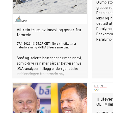
Olympiato
gruppen ut
Det ble tat
leker og in
det tatt ut
Paralympic
Villrein trues av innavl og gener fra
Det kommer
tamrein
Paralympi
27.1.2026 13:25:27 CET
|
Norsk institutt for
naturforskning - NINA
|
Pressemelding
Små og isolerte bestander gir mer innavl,
som gjør villrein mer sårbar. Det viser nye
DNA-analyser. I tillegg er den genetiske
innblandingen fra tamrein høy.
11 utøver
OL i Mil