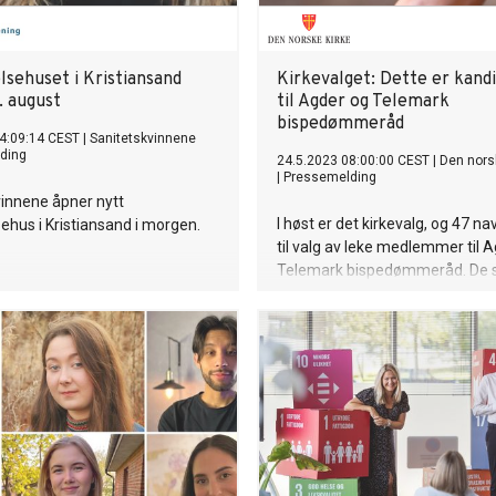
lsehuset i Kristiansand
Kirkevalget: Dette er kand
. august
til Agder og Telemark
bispedømmeråd
4:09:14 CEST
|
Sanitetskvinnene
ding
24.5.2023 08:00:00 CEST
|
Den nors
|
Pressemelding
innene åpner nytt
I høst er det kirkevalg, og 47 na
ehus i Kristiansand i morgen.
til valg av leke medlemmer til 
Telemark bispedømmeråd. De
velges blir også medlemmer av
Kirkemøtet.