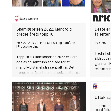
Skamløsprisen 2022: Mangfold
Dette er
preger årets topp 10
talenter
20.6.2022 09:00:44 CEST
|
Sex og samfunn
30.5.2022 1
|
Pressemelding
Tredje kull
Topp 10 til Skamløsprisen 2022 er klare,
å bli gode 
og Sex og samfunn er glade for at
gjennom N
mangfold står ekstra sentralt i år. Det
rekrutter
trengs mer åpenhet rundt seksualitet, sier
daglig leder ved Sex og samfunn, Maria
Røsok.
Uttak Equ
31.5.2019 1
Fotballforb