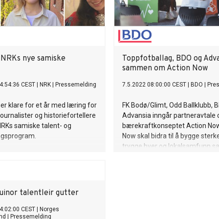
 NRKs nye samiske
Toppfotballag, BDO og Adva
sammen om Action Now
4:54:36 CEST
|
NRK
|
Pressemelding
7.5.2022 08:00:00 CEST
|
BDO
|
Pre
 er klare for et år med læring for
FK Bodø/Glimt, Odd Ballklubb, 
journalister og historiefortellere
Advansia inngår partneravtale
RKs samiske talent- og
bærekraftkonseptet Action Now
ingsprogram.
Now skal bidra til å bygge sterk
trygge byer og lokalsamfunn s
inspirere og øke kunnskapen o
som understøtter FNs bærekra
vårt felles ansvar for å gjøre de
nødvendige endringer for å nå 
inor talentleir gutter
4:02:00 CEST
|
Norges
und
|
Pressemelding