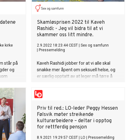
idatene
Skamløsprisen 2022 til Kaveh
Rashidi: - Jeg vil bidra til at vi
skammer oss litt mindre.
ke kirke
2.9.2022 18:23:44 CEST
|
Sex og samfunn
|
Pressemelding
vn står på
Kaveh Rashidi jobber for at vi alle skal
Agder og
snakke mer åpent om seksuell helse, og
 som
er særlig opptatt av at leger må tørre å
snakke med sine pasienter om sex. -
Gjennom formidling av kunnskap prøver
jeg å bidra til at vi skammer oss litt
mindre, men også at vi ikke pålegger
Priv til red.: LO-leder Peggy Hessen
andre skam, sier vinneren av
Følsvik møter streikende
Skamløsprisen 2022.
kulturarbeidere – deltar i opptog
for rettferdig pensjon
8.9.2021 19:29:57 CEST
|
LO
|
Pressemelding