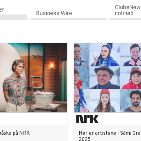
GlobeNews
er
Business Wire
notified
 påska på NRK
Her er artistene i Sámi Gra
2025