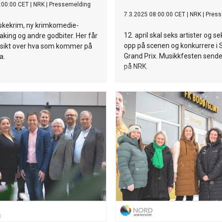
:00:00 CET
|
NRK
|
Pressemelding
7.3.2025 08:00:00 CET
|
NRK
|
Press
åskekrim, ny krimkomedie-
12. april skal seks artister og se
aking og andre godbiter. Her får
opp på scenen og konkurrere i
rsikt over hva som kommer på
Grand Prix. Musikkfesten sende
a.
på NRK.