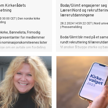
om Kirkerådets
Bodø/Glimt engasjerer seg 
etning
LæreriNord og rekruttering
lærerutdanningene
0:30:00 CET
|
Den norske kirke
ding
28.2.2024 14:59:22 CET
|
Nord unive
|
Pressemelding
kirke, Bønnelista, Frimodig
Bodø/Glimt blir med på et sam
representanter for medlemmer
rundt rekruttering til lærerutda
å nominasjonskomiteenes lister
Vi ønsker å bygge sterke og bæ
enige om en avtale om fordeling
lokalsamfunn, sier Frode Thom
ten folkevalgte plassene i
daglig leder i Bodø/Glimt.
.