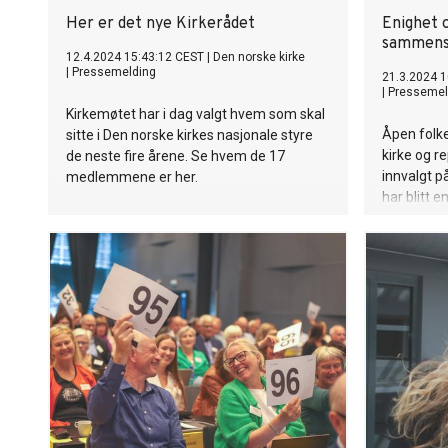
Her er det nye Kirkerådet
Enighet 
sammens
12.4.2024 15:43:12 CEST
|
Den norske kirke
|
Pressemelding
21.3.2024 1
|
Pressemel
Kirkemøtet har i dag valgt hvem som skal
Åpen folke
sitte i Den norske kirkes nasjonale styre
kirke og 
de neste fire årene. Se hvem de 17
innvalgt p
medlemmene er her.
har blitt 
av de tret
Kirkerådet