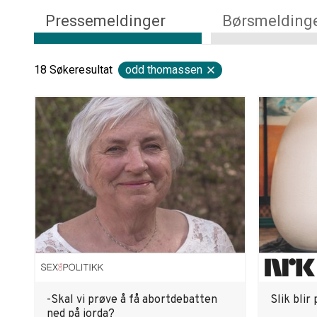
Pressemeldinger
Børsmelding
18
Søkeresultat
odd thomassen
-Skal vi prøve å få abortdebatten
Slik blir
ned på jorda?