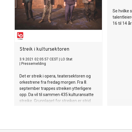
Se hvilke s
talentleie
16 til 14 år
Streik i kultursektoren
3.9.2021 02:05:57 CEST
|
LO Stat
|
Pressemelding
Det er streik i opera, teatersektoren og
orkestrene fra fredag morgen. Fra 8.
september trappes streiken ytterligere
opp. Da vil til sammen 435 kulturansatte
streike. Grunnlaget for streiken er strid
om hvordan kulturarbeidernes
pensjonsordning skal bli.