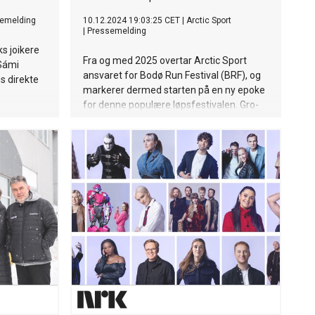
emelding
10.12.2024 19:03:25 CET
|
Arctic Sport
|
Pressemelding
ks joikere
Fra og med 2025 overtar Arctic Sport
 Sámi
ansvaret for Bodø Run Festival (BRF), og
s direkte
markerer dermed starten på en ny epoke
for denne populære løpsfestivalen. Gro-
Marie Thomassen, arrangementets
grunnlegger, blir ansatt på fulltid i Arctic
Sport som løpsleder for Bodø Run
Festival.