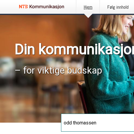
Hjem
Følg innhold
Din kommunikasjo
– for viktige budskap