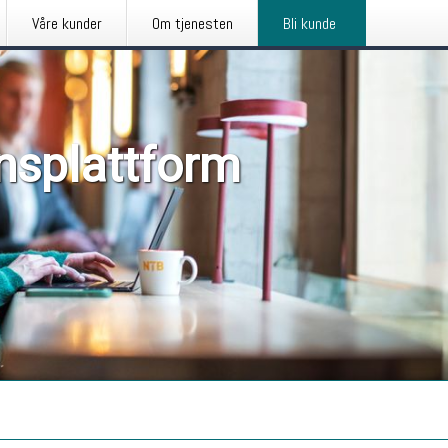
Våre kunder
Om tjenesten
Bli kunde
nsplattform