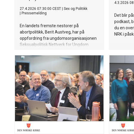
4.3.2026 08
27.4.2026 07:30:00 CEST
|
Sex og Politikk
|
Pressemelding
Det blir p
podkast, b
En landets fremste nestorer på
du en ove
abortpolitikk, Berit Austveg, har på
NRK i påsk
oppfordring fra ungdomsorganisasjonen
Seksualpolitisk Nettverk for Ungdom
(SNU) skrevet en tekst om den pågående
diskusjonen med "utestemme" mellom
ungdomspartiene til Kristelig folkeparti og
Rødt.