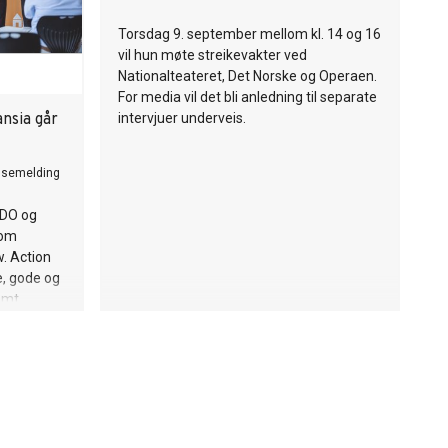
Torsdag 9. september mellom kl. 14 og 16
vil hun møte streikevakter ved
Nationalteateret, Det Norske og Operaen.
For media vil det bli anledning til separate
nsia går
intervjuer underveis.
ssemelding
BDO og
 om
. Action
e, gode og
amt
m forhold
ftsmål og
målene.