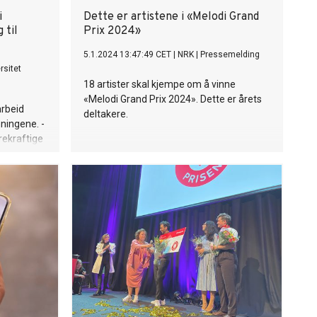
i
Dette er artistene i «Melodi Grand
 til
Prix 2024»
5.1.2024 13:47:49 CET
|
NRK
|
Pressemelding
rsitet
18 artister skal kjempe om å vinne
«Melodi Grand Prix 2024». Dette er årets
arbeid
deltakere.
nningene. -
rekraftige
assen,