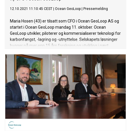
12.10.2021 11:10:45 CEST
|
Ocean GeoLoop
|
Pressemelding
Maria Hosen (43) er tilsatt som CFO i Ocean GeoLoop AS og
startet i Ocean GeoLoop mandag 11. oktober. Ocean
GeoLoop utvikler, piloterer og kommersialiserer teknologi for
karbonfangst, -lagring og -utnyttelse. Selskapets løsninger
bygger på mer enn 15 års forskning og utvikling i nært
samarbeid med blant annet UIB og SINTEF i Trondheim. Det
siste året har Ocean GeoLoop utviklet et tett industrielt
samarbeid med Norske Skog, som nylig gikk inn som
investor i selskapet.