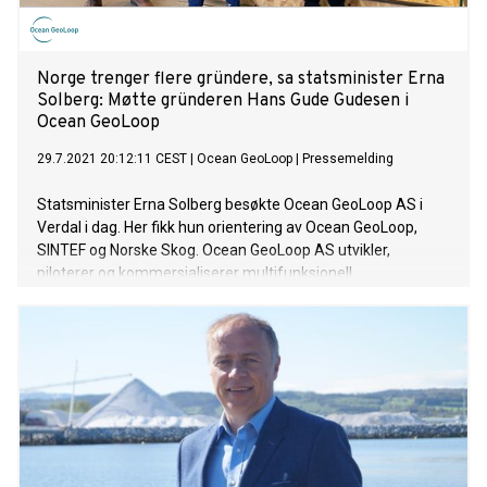
Norge trenger flere gründere, sa statsminister Erna
Solberg: Møtte gründeren Hans Gude Gudesen i
Ocean GeoLoop
29.7.2021 20:12:11 CEST
|
Ocean GeoLoop
|
Pressemelding
Statsminister Erna Solberg besøkte Ocean GeoLoop AS i
Verdal i dag. Her fikk hun orientering av Ocean GeoLoop,
SINTEF og Norske Skog. Ocean GeoLoop AS utvikler,
piloterer og kommersialiserer multifunksjonell
miljøteknologi for karbonfangst, -lagring og utnyttelse.
Selskapets løsninger bygger på mer enn 15 års forskning og
utvikling i nært samarbeid med blant annet SINTEF i
Trondheim. Det siste året har Ocean GeoLoop AS utviklet et
tett industrielt samarbeid med Norske Skog, som nylig gikk
inn på eiersiden i selskapet.