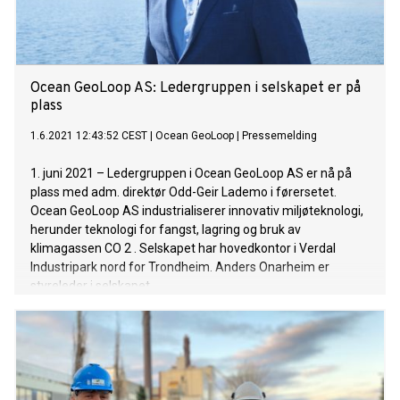
Ocean GeoLoop AS: Ledergruppen i selskapet er på
plass
1.6.2021 12:43:52 CEST
|
Ocean GeoLoop
|
Pressemelding
1. juni 2021 – Ledergruppen i Ocean GeoLoop AS er nå på
plass med adm. direktør Odd-Geir Lademo i førersetet.
Ocean GeoLoop AS industrialiserer innovativ miljøteknologi,
herunder teknologi for fangst, lagring og bruk av
klimagassen CO 2 . Selskapet har hovedkontor i Verdal
Industripark nord for Trondheim. Anders Onarheim er
styreleder i selskapet.