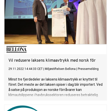
Vil redusere laksens klimaavtrykk med norsk fôr
29.11.2022 14:44:33 CET
|
Miljøstiftelsen Bellona
|
Pressemelding
Minst tre fjerdedeler av laksens klimaavtrykk er knyttet til
fôret. Det meste av det laksen spiser i dag blir importert. Ved
å satse på produksjon av norske fôrråvarer kan
klimautslippene i havbrukssektoren reduseres betraktelig.