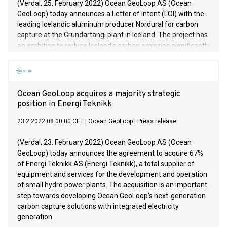
(Verdal, 25. February 2022) Ocean GeoLoop AS (Ocean
GeoLoop) today announces a Letter of Intent (LOI) with the
leading Icelandic aluminum producer Nordural for carbon
capture at the Grundartangi plant in Iceland. The project has
an ambition to reduce Iceland’s carbon emission significantly
by deploying Ocean GeoLoop’s carbon capture solution.
Ocean GeoLoop acquires a majority strategic
position in Energi Teknikk
23.2.2022 08:00:00 CET
|
Ocean GeoLoop
|
Press release
(Verdal, 23. February 2022) Ocean GeoLoop AS (Ocean
GeoLoop) today announces the agreement to acquire 67%
of Energi Teknikk AS (Energi Teknikk), a total supplier of
equipment and services for the development and operation
of small hydro power plants. The acquisition is an important
step towards developing Ocean GeoLoop’s next-generation
carbon capture solutions with integrated electricity
generation.