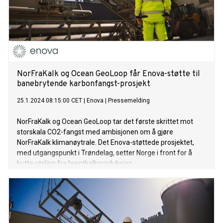
NorFraKalk og Ocean GeoLoop får Enova-støtte til
banebrytende karbonfangst-prosjekt
25.1.2024 08:15:00 CET
|
Enova
|
Pressemelding
NorFraKalk og Ocean GeoLoop tar det første skrittet mot
storskala CO2-fangst med ambisjonen om å gjøre
NorFraKalk klimanøytrale. Det Enova-støttede prosjektet,
med utgangspunkt i Trøndelag, setter Norge i front for å
kutte utslipp fra brentkalkproduksjon.