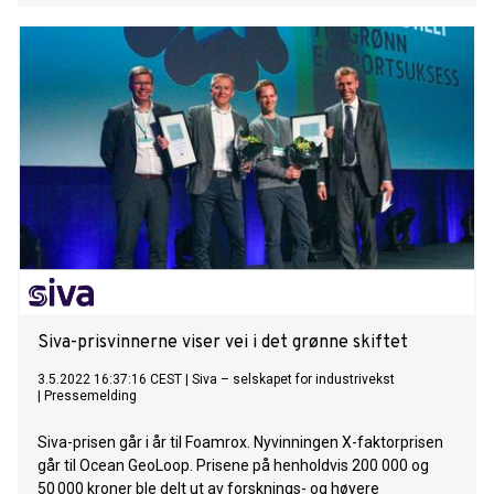
Inc. (Chevron), and a memorandum of understanding to
identify areas of potential technical or commercial
collaboration (MOU).
Siva-prisvinnerne viser vei i det grønne skiftet
3.5.2022 16:37:16 CEST
|
Siva – selskapet for industrivekst
|
Pressemelding
Siva-prisen går i år til Foamrox. Nyvinningen X-faktorprisen
går til Ocean GeoLoop. Prisene på henholdvis 200 000 og
50 000 kroner ble delt ut av forsknings- og høyere