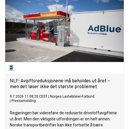
1. september. NLF mener det er feil tidspunkt. I Sverige har
de avgiftsreduksjoner fram til desember. Det gjør
konkurransesituasjonen dobbelt ille dersom avgiftene økes
1. september i Norge. Avgiftslettelsen har gitt
transportbedriftene et nødvendig pusterom i en periode
med høye kostnader og stor usikkerhet. Å øke avgiftene i ett
hopp samtidig som nabolandet senker dem, vil svekke
økonomien i en næring som allerede opererer med svært
små marginer. Men selv om avgiftsnivået er viktig, er det
ikke her den største utfordringen ligger.
NLF: Avgiftsreduksjonene må beholdes ut året –
men det løser ikke det største problemet
9.7.2026 11:08:20 CEST
|
Norges Lastebileier-Forbund
|
Pressemelding
Regjeringen bør videreføre de reduserte drivstoffavgiftene
ut året. Men den viktigste utfordringen er en helt annen:
Norske transportbedrifter kan ikke fortsette å bære