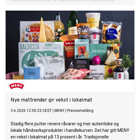
standardisering som et viktig grep for å gjøre ombruk
enklere, tryggere og mer lønnsomt.
Nye mattrender gir vekst i lokalmat
3.6.2026 12:55:23 CEST
|
MENY
|
Pressemelding
Stadig flere putter renere råvarer og mer autentiske og
lokale håndverksprodukter i handlekurven. Det har gitt MENY
en vekst i lokalmat på 13 prosent i år. Tradisjonelle