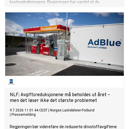
kostnadsøkningene. Regjeringen har varslet at de
midlertidig reduserte drivstoffavgiftene skal økes igjen fra
1. september. NLF mener det er feil tidspunkt. I Sverige har
de avgiftsreduksjoner fram til desember. Det gjør
konkurransesituasjonen dobbelt ille dersom avgiftene økes
1. september i Norge. Avgiftslettelsen har gitt
transportbedriftene et nødvendig pusterom i en periode
med høye kostnader og stor usikkerhet. Å øke avgiftene i ett
hopp samtidig som nabolandet senker dem, vil svekke
økonomien i en næring som allerede opererer med svært
små marginer. Men selv om avgiftsnivået er viktig, er det
ikke her den største utfordringen ligger.
NLF: Avgiftsreduksjonene må beholdes ut året –
men det løser ikke det største problemet
9.7.2026 11:01:44 CEST
|
Norges Lastebileier-Forbund
|
Pressemelding
Regjeringen bør videreføre de reduserte drivstoffavgiftene