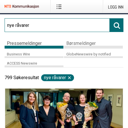
LOGG INN
Pressemeldinger
Børsmeldinger
Business Wire
GlobeNewswire by notified
ACCESS Newswire
799
Søkeresultat
nye råvarer