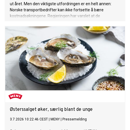
ut året. Men den viktigste utfordringen er en helt annen:
Norske transportbedrifter kan ikke fortsette å bære
kostnadsøkningene. Regjeringen har varslet at de
midlertidig reduserte drivstoffavgiftene skal økes igjen fra
1. september. NLF mener det er feil tidspunkt. I Sverige har
de avgiftsreduksjoner fram til desember. Det gjør
konkurransesituasjonen dobbelt ille dersom avgiftene økes
1. september i Norge. Avgiftslettelsen har gitt
transportbedriftene et nødvendig pusterom i en periode
med høye kostnader og stor usikkerhet. Å øke avgiftene i ett
hopp samtidig som nabolandet senker dem, vil svekke
økonomien i en næring som allerede opererer med svært
små marginer. Men selv om avgiftsnivået er viktig, er det
ikke her den største utfordringen ligger.
Østerssalget øker, særlig blant de unge
3.7.2026 10:22:46 CEST
|
MENY
|
Pressemelding