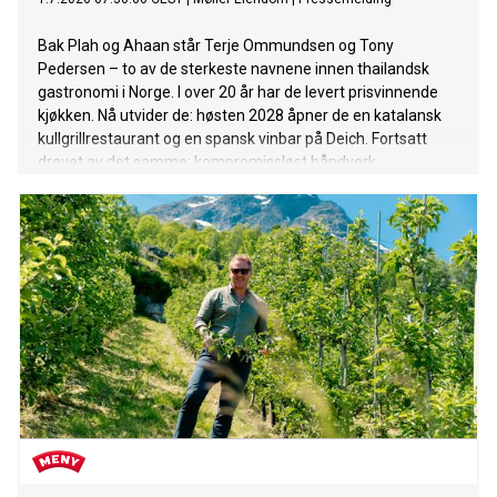
Bak Plah og Ahaan står Terje Ommundsen og Tony
Pedersen – to av de sterkeste navnene innen thailandsk
gastronomi i Norge. I over 20 år har de levert prisvinnende
kjøkken. Nå utvider de: høsten 2028 åpner de en katalansk
kullgrillrestaurant og en spansk vinbar på Deich. Fortsatt
drevet av det samme: kompromissløst håndverk,
råvarerespekt og en tydelig stolthet i alt som serveres.