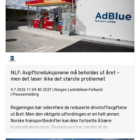
NLF: Avgiftsreduksjonene må beholdes ut året –
men det løser ikke det største problemet
9.7.2026 11:09:40 CEST
|
Norges Lastebileier-Forbund
|
Pressemelding
Regjeringen bør videreføre de reduserte drivstoffavgiftene
ut året. Men den viktigste utfordringen er en helt annen:
Norske transportbedrifter kan ikke fortsette å bære
kostnadsøkningene. Regjeringen har varslet at de
midlertidig reduserte drivstoffavgiftene skal økes igjen fra