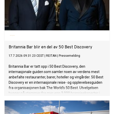
Britannia Bar blir en del av 50 Best Discovery
17.7.2026 09:31:23 CEST
|
REITAN
|
Pressemelding
Britannia Bar er tatt opp i 50 Best Discovery, den
internasjonale guiden som samler noen av verdens mest
anbefalte restauranter, barer, hoteller og vingårder. 50 Best
Discovery er en internasjonale reise- og opplevelsesguiden
fra organisasjonen bak The World's 50 Best. Utvelgelsen
bygger på stemmer fra mer enn 3 000 bransjeeksperter i
The World's 50 Best Academies og er en anerkjennelse av
steder som har utmerket seg internasjonalt. 50 Best
Discovery er en utvidelse av de årlige 50 Best-listene.