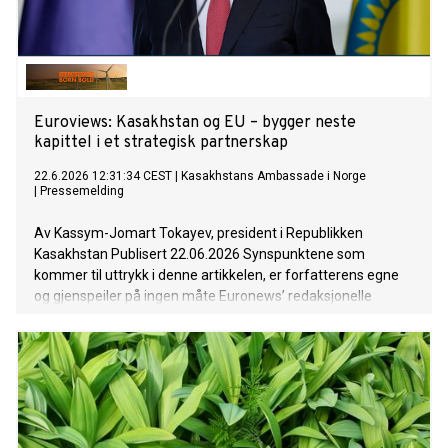
Euroviews: Kasakhstan og EU – bygger neste
kapittel i et strategisk partnerskap
22.6.2026 12:31:34 CEST
|
Kasakhstans Ambassade i Norge
|
Pressemelding
Av Kassym-Jomart Tokayev, president i Republikken
Kasakhstan Publisert 22.06.2026 Synspunktene som
kommer til uttrykk i denne artikkelen, er forfatterens egne
og gjenspeiler på ingen måte Euronews’ redaksjonelle
standpunkt. Partnerskapet mellom Kasakhstan og EU er
viktigere i dag enn noen gang tidligere, skriver Kasakhstans
president Kassym-Jomart Tokayev i denne
kommentarartikkelen for Euronews. Han peker på tre
sentrale strategiske mål for å bygge neste kapittel i det
strategiske partnerskapet mellom Kasakhstan og EU.