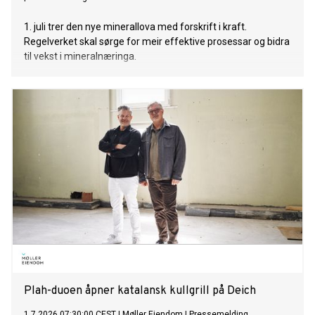
1. juli trer den nye minerallova med forskrift i kraft.
Regelverket skal sørge for meir effektive prosessar og bidra
til vekst i mineralnæringa.
Plah-duoen åpner katalansk kullgrill på Deich
1.7.2026 07:30:00 CEST
|
Møller Eiendom
|
Pressemelding