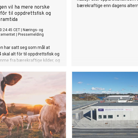
bærekraftige enn dagens altern
gen vil ha mere norske
 fôr til oppdrettsfisk og
framtida
0:24:45 CET
|
Nærings- og
rtementet
|
Pressemelding
n har satt seg som mål at
skal alt fôr til oppdrettsfisk og
me fra bærekraftige kilder, og
også satt et mål for hvor mye av
skal komme fra norske råvarer.