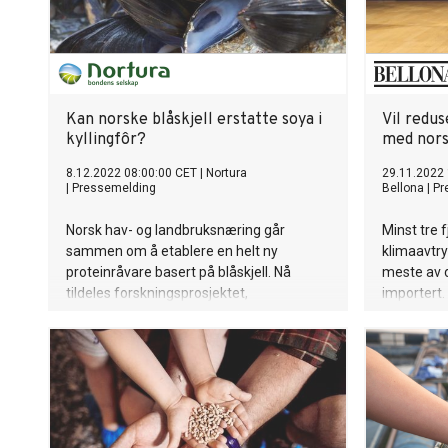
Kan norske blåskjell erstatte soya i
Vil redu
kyllingfôr?
med nors
8.12.2022 08:00:00 CET
|
Nortura
29.11.2022 
|
Pressemelding
Bellona
|
Pr
Norsk hav- og landbruksnæring går
Minst tre 
sammen om å etablere en helt ny
klimaavtryk
proteinråvare basert på blåskjell. Nå
meste av d
tildeles forskningsprosjektet,
importert.
BlueMusselFeed, nærmere 12 millioner
norske fôr
kroner i støtte fra Norges Forskningsråd.
havbruksse
Kylling fra Prior blir de første som får
smake det nye, helnorske fôret.