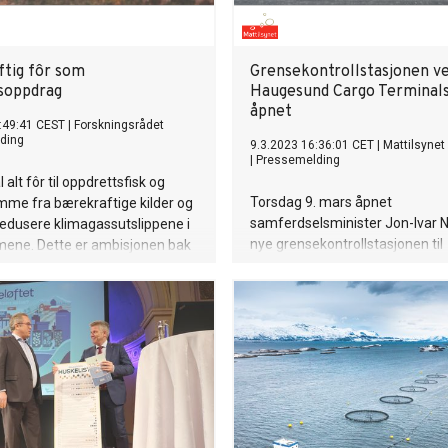
tig fôr som
Grensekontrollstasjonen v
soppdrag
Haugesund Cargo Terminals
åpnet
:49:41 CEST
|
Forskningsrådet
ding
9.3.2023 16:36:01 CET
|
Mattilsynet
|
Pressemelding
l alt fôr til oppdrettsfisk og
Torsdag 9. mars åpnet
mme fra bærekraftige kilder og
samferdselsminister Jon-Ivar 
å redusere klimagassutslippene i
nye grensekontrollstasjonen til
ene. Dette er ambisjonen bak
Mattilsynet og Karmsund havn.
ålrettet virkemiddel ‒
vil gjøre det enklere, raskere o
ppdrag ‒ som regjeringen
effektivt å få godkjent import a
sin langtidsplan for forskning og
kontrollpliktige fôrvarer, matva
danning.
vegetabiler på Vestlandet.