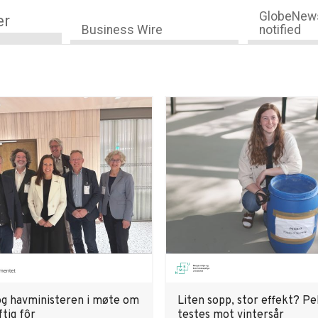
GlobeNews
er
Business Wire
notified
 og havministeren i møte om
Liten sopp, stor effekt? Pe
tig fôr
testes mot vintersår