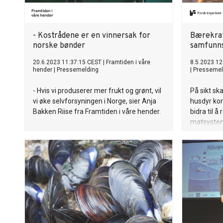
- Kostrådene er en vinnersak for
Bærekraf
norske bønder
samfunn
20.6.2023 11:37:15 CEST
|
Framtiden i våre
8.5.2023 12
hender
|
Pressemelding
|
Pressemel
- Hvis vi produserer mer frukt og grønt, vil
På sikt ska
vi øke selvforsyningen i Norge, sier Anja
husdyr ko
Bakken Riise fra Framtiden i våre hender.
bidra til 
matsystem
et nytt, m
samfunnso
lanserte i 
høyere ut