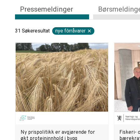
Pressemeldinger
Børsmelding
31
Søkeresultat
nye fôrråvarer
Ny prispolitikk er avgjørende for
Fiskeri-
økt proteininnhold i bygg
bærekraf