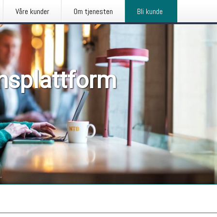
Våre kunder
Om tjenesten
Bli kunde
nsplattform