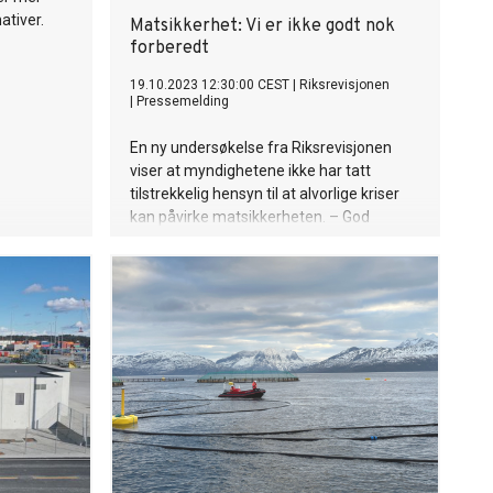
ativer.
Matsikkerhet: Vi er ikke godt nok
forberedt
19.10.2023 12:30:00 CEST
|
Riksrevisjonen
|
Pressemelding
En ny undersøkelse fra Riksrevisjonen
viser at myndighetene ikke har tatt
tilstrekkelig hensyn til at alvorlige kriser
kan påvirke matsikkerheten. – God
beredskap handler om å være godt
forberedt dersom uforutsette hendelser
mot matsikkerheten skulle oppstå. Vi er
ikke godt nok forberedt i dag, sier
riksrevisor Karl Eirik Schjøtt-Pedersen.