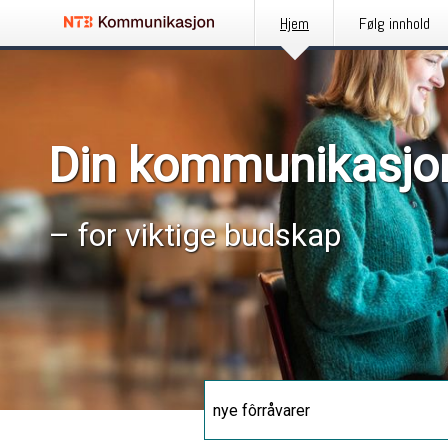
Hjem
Følg innhold
Din kommunikasjo
– for viktige budskap