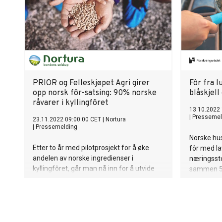
PRIOR og Felleskjøpet Agri girer
Fôr fra l
opp norsk fôr-satsing: 90% norske
blåskjell
råvarer i kyllingfôret
13.10.2022
|
Pressemel
23.11.2022 09:00:00 CET
|
Nortura
|
Pressemelding
Norske hus
Etter to år med pilotprosjekt for å øke
fôr med la
andelen av norske ingredienser i
næringsstof
kyllingfôret, går man nå inn for å utvide
sammen 54 
prosjektet ytterligere. Prosjektet, som er
gode løsnin
et samarbeid mellom Nortura og flere
av prosjek
fôraktører, viser at soya kan erstattes
med norske råvarer. Nortura og PRIOR har
de to siste årene kjørt et prøveprosjekt