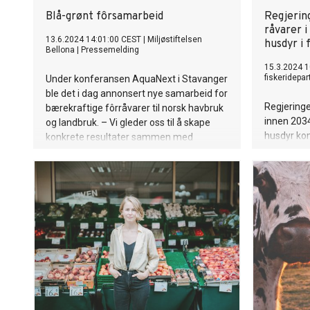
Blå-grønt fôrsamarbeid
Regjerin
råvarer i
13.6.2024 14:01:00 CEST
|
Miljøstiftelsen
husdyr i 
Bellona
|
Pressemelding
15.3.2024 1
fiskeridepa
Under konferansen AquaNext i Stavanger
ble det i dag annonsert nye samarbeid for
Regjeringe
bærekraftige fôrråvarer til norsk havbruk
innen 2034 
og landbruk. – Vi gleder oss til å skape
husdyr kom
konkrete resultater sammen med
nå er det 
framoverlente industriaktører, sier
fôret som 
Joakim Hauge, leder av Bellonas bio-
program.