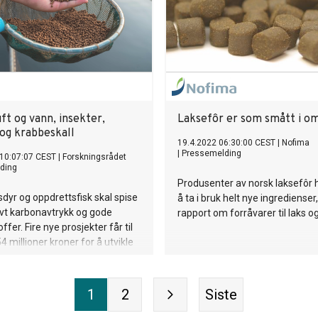
uft og vann, insekter,
Laksefôr er som smått i om
 og krabbeskall
19.4.2022 06:30:00 CEST
|
Nofima
|
Pressemelding
 10:07:07 CEST
|
Forskningsrådet
ding
Produsenter av norsk laksefôr 
dyr og oppdrettsfisk skal spise
å ta i bruk helt nye ingredienser,
vt karbonavtrykk og gode
rapport om forråvarer til laks og
fer. Fire nye prosjekter får til
millioner kroner for å utvikle
ger fra idé til ferdig produkt. Et
tene omdanner CO2 til fiskefôr.
1
2
Siste