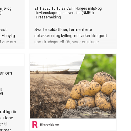
ljø- og
21.1.2025 10:15:29 CET
|
Norges miljø- og
)
biovitenskapelige universitet (NMBU)
|
Pressemelding
vist
Svarte soldatfluer, fermenterte
 Et nylig
solsikkefrø og kyllingmel virker like godt
l vise om
som tradisjonelt fôr, viser en studie.
fiskens
ter om
og
ng
aftig fôr
jektene
r til
er mer