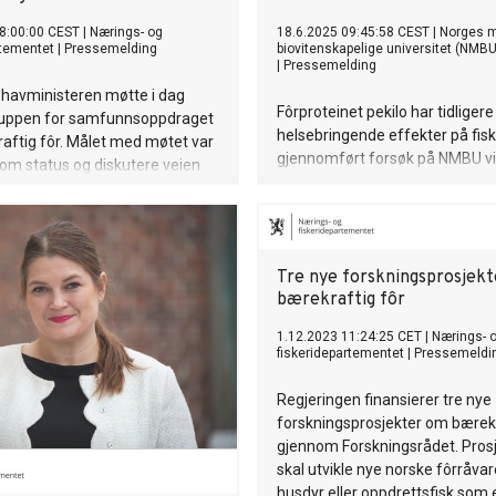
8:00:00 CEST
|
Nærings- og
18.6.2025 09:45:58 CEST
|
Norges mi
rtementet
|
Pressemelding
biovitenskapelige universitet (NMBU
|
Pressemelding
g havministeren møtte i dag
Fôrproteinet pekilo har tidligere 
ruppen for samfunnsoppdraget
helsebringende effekter på fisk.
aftig fôr. Målet med møtet var
gjennomført forsøk på NMBU vi
om status og diskutere veien
pekilo alene eller sammen med
 arbeidet med å utvikle nye,
mikroalgeolje også kan booste 
ge fôrråvarer til
motstandskraft mot vintersår.
æringen.
Tre nye forskningsprosjek
bærekraftig fôr
1.12.2023 11:24:25 CET
|
Nærings- 
fiskeridepartementet
|
Pressemeldi
Regjeringen finansierer tre nye
forskningsprosjekter om bærekr
gjennom Forskningsrådet. Pros
skal utvikle nye norske fôrråvare
husdyr eller oppdrettsfisk som 