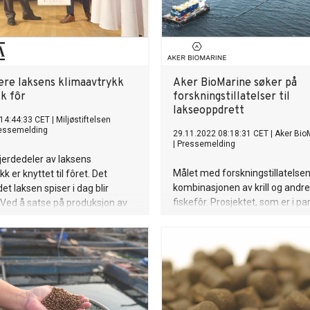
sere laksens klimaavtrykk
Aker BioMarine søker på
k fôr
forskningstillatelser til
lakseoppdrett
14:44:33 CET
|
Miljøstiftelsen
essemelding
29.11.2022 08:18:31 CET
|
Aker Bio
|
Pressemelding
fjerdedeler av laksens
Målet med forskningstillatelsen
k er knyttet til fôret. Det
kombinasjonen av krill og andre 
et laksen spiser i dag blir
fiskefôr. Prosjektet, som er i p
 Ved å satse på produksjon av
med LetSea og Nofima, vil gi ny
råvarer kan klimautslippene i
muligheter for oppdrettsindustr
ktoren reduseres betraktelig.