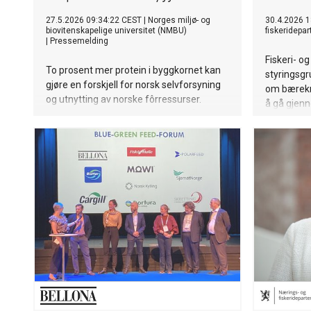
27.5.2026 09:34:22 CEST
|
Norges miljø- og
30.4.2026 1
biovitenskapelige universitet (NMBU)
fiskeridepa
|
Pressemelding
Fiskeri- o
To prosent mer protein i byggkornet kan
styringsg
gjøre en forskjell for norsk selvforsyning
om bærekr
og utnytting av norske fôrressurser.
å gå gjenn
Forskning viser at potensialet for å øke
videre for
proteininnholdet er der, men økonomien,
bærekrafti
bonden og fôrbransjens vilje til endring er
havbruksn
avgjørende.