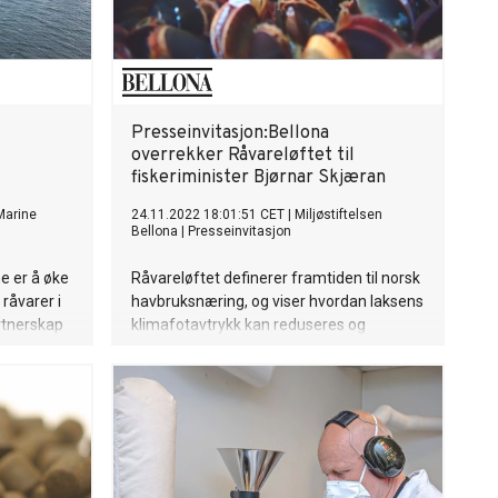
Presseinvitasjon:Bellona
overrekker Råvareløftet til
fiskeriminister Bjørnar Skjæran
Marine
24.11.2022 18:01:51 CET
|
Miljøstiftelsen
Bellona
|
Presseinvitasjon
e er å øke
Råvareløftet definerer framtiden til norsk
råvarer i
havbruksnæring, og viser hvordan laksens
artnerskap
klimafotavtrykk kan reduseres og
e
tusenvis av nye arbeidsplasser kan
ien.
skapes.