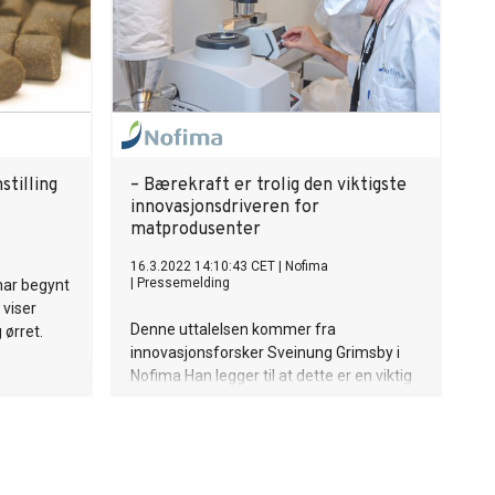
stilling
– Bærekraft er trolig den viktigste
innovasjonsdriveren for
matprodusenter
16.3.2022 14:10:43 CET
|
Nofima
|
Pressemelding
har begynt
 viser
Denne uttalelsen kommer fra
 ørret.
innovasjonsforsker Sveinung Grimsby i
Nofima Han legger til at dette er en viktig
grunn til den store veksten innen
plantebaserte erstatningsprodukter.