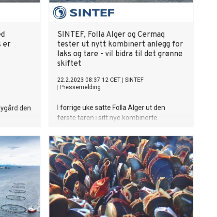
ed
SINTEF, Folla Alger og Cermaq
 er
tester ut nytt kombinert anlegg for
laks og tare - vil bidra til det grønne
skiftet
22.2.2023 08:37:12 CET
|
SINTEF
|
Pressemelding
I forrige uke satte Folla Alger ut den
Nygård den
første taren i sitt nye kombinerte
oppdrettsanlegg for laks og tare i Steigen
 Stasjonen
i Nordland.
g mer
v
rer og