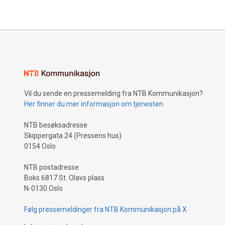
der målet er å øke andelen norske råvarer
i kyllingfôr.
Vil du sende en pressemelding fra NTB Kommunikasjon?
Her finner du mer informasjon om tjenesten
NTB besøksadresse
Skippergata 24 (Pressens hus)
0154 Oslo
NTB postadresse
Boks 6817 St. Olavs plass
N-0130 Oslo
Følg pressemeldinger fra NTB Kommunikasjon på X